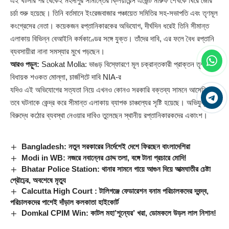
এই ঘটনার পর থেকেই মহদীপুর সীমান্তের ক্লিয়ারেন্স এজেন্ট মারুফ শেখকে ঘিরে জোর
চর্চা শুরু হয়েছে। তিনি বর্তমানে ইংরেজবাজার পঞ্চায়েত সমিতির সহ-সভাপতি এবং তৃণমূল
কংগ্রেসের নেতা। কয়েকজন রপ্তানিকারকের অভিযোগ, দীর্ঘদিন ধরেই তিনি সীমান্ত
এলাকায় বিভিন্ন বেআইনি কর্মকাণ্ডের সঙ্গে যুক্ত। তাঁদের দাবি, এর ফলে বৈধ রপ্তানি
ব্যবসায়ীরা নানা সমস্যার মুখে পড়ছেন।
আরও পড়ুন:
Saokat Molla: ভাঙড় বিস্ফোরণে মূল চক্রান্তকারী প্রাক্তন তৃণমূল
বিধায়ক শওকত মোল্লা, চার্জশিটে দাবি NIA-র
যদিও এই অভিযোগের সত্যতা নিয়ে এখনও কোনও সরকারি বক্তব্য সামনে আসেনি।
তবে ঘটনাকে কেন্দ্র করে সীমান্ত এলাকায় ব্যাপক চাঞ্চল্যের সৃষ্টি হয়েছে। অভিযুক্তদের
বিরুদ্ধে কঠোর ব্যবস্থা নেওয়ার দাবিও তুলেছেন স্থানীয় রপ্তানিকারকদের একাংশ।
Bangladesh: নতুন সরকারের নির্দেশেই দেশে ফিরছেন বাংলাদেশিরা
Modi in WB: নজরে নবান্নের চোদ্দ তলা, বঙ্গে টানা প্রচারে মোদি!
Bhatar Police Station: থানার সামনে গায়ে আগুন দিয়ে আত্মঘাতীর চেষ্টা
প্রৌঢ়ের, অবশেষে মৃত্যু
Calcutta High Court : টালিগঞ্জে ফেডারেশন বনাম পরিচালকদের দ্বন্দ্ব,
পরিচালকদের পাশেই দাঁড়াল কলকাতা হাইকোর্ট
Domkal CPIM Win: কাটল মহা’শূন্যের’ খরা, ডোমকলে উড়ল লাল নিশান!