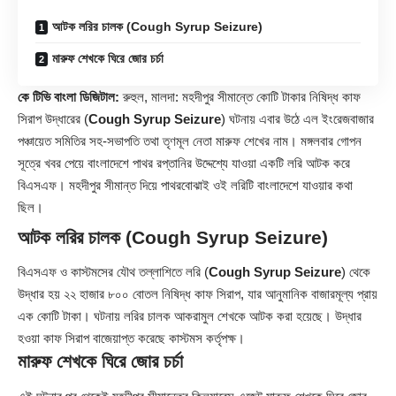
আটক লরির চালক (Cough Syrup Seizure)
মারুফ শেখকে ঘিরে জোর চর্চা
কে টিভি বাংলা ডিজিটাল:
রুহুল,
মালদা
: মহদীপুর সীমান্তে কোটি টাকার নিষিদ্ধ কাফ
সিরাপ উদ্ধারের (
Cough Syrup Seizure
) ঘটনায় এবার উঠে এল ইংরেজবাজার
পঞ্চায়েত সমিতির সহ-সভাপতি তথা তৃণমূল নেতা মারুফ শেখের নাম। মঙ্গলবার গোপন
সূত্রে খবর পেয়ে বাংলাদেশে পাথর রপ্তানির উদ্দেশ্যে যাওয়া একটি লরি আটক করে
বিএসএফ। মহদীপুর সীমান্ত দিয়ে পাথরবোঝাই ওই লরিটি বাংলাদেশে যাওয়ার কথা
ছিল।
আটক লরির চালক (
Cough Syrup Seizure
)
বিএসএফ ও কাস্টমসের যৌথ তল্লাশিতে লরি (
Cough Syrup Seizure
) থেকে
উদ্ধার হয় ২২ হাজার ৮০০ বোতল নিষিদ্ধ কাফ সিরাপ, যার আনুমানিক বাজারমূল্য প্রায়
এক কোটি টাকা। ঘটনায় লরির চালক আকরামুল শেখকে আটক করা হয়েছে। উদ্ধার
হওয়া কাফ সিরাপ বাজেয়াপ্ত করেছে কাস্টমস কর্তৃপক্ষ।
মারুফ শেখকে ঘিরে জোর চর্চা