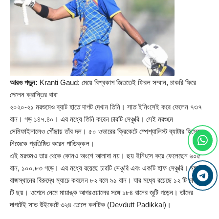
আরও পড়ুন:
Kranti Gaud: মেয়ে বিশ্বকাপ জিততেই ফিরল সম্মান, চাকরি ফিরে
পেলেন ক্রান্তির বাবা
২০২০-২১ মরশুমেও ব্যাট হাতে দাপট দেখান তিনি। সাত ইনিংসেই করে ফেলেন ৭৩৭
রান। গড় ১৪৭.৪০। এর মধ্যে তিনি করেন চারটি সেঞ্চুরি। সেই মরশুমে
সেমিফাইনালেও পৌঁছায় তাঁর দল। ৫০ ওভারের ক্রিকেটে স্পেশ্যালিস্ট ব্যাটার হিসেবে
নিজেকে প্রতিষ্ঠিত করেন পাডিক্কল।
এই মরশুমও তার থেকে কোনও অংশে আলাদা নয়। ছয় ইনিংসে করে ফেলেছেন ৬০৫
রান, ১০০.৮৩ গড়ে। এর মধ্যে রয়েছে চারটি সেঞ্চুরি এবং একটি হাফ সেঞ্চুরি। মঙ্গলবার
রাজস্থানের বিরুদ্ধে ম্যাচে করলেন ৮২ বলে ৯১ রান। যার মধ্যে রয়েছে ১২ টি চার ও ৬
টি ছয়। ওপেনে নেমে মায়াঙ্ক আগরওয়ালের সঙ্গে ১৮৪ রানের জুটি গড়েন। তাঁদের
দাপটেই সাত উইকেটে ৩২৪ তোলে কর্নাটক (
Devdutt Padikkal
)।