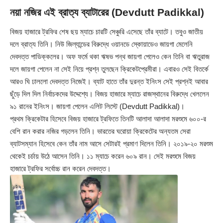
নয়া নজির এই ব্রাত্য ব্যাটারের (Devdutt Padikkal)
বিজয় হাজারে ট্রফির শেষ ছয় ম্যাচে চারটি সেঞ্চুরি এসেছে তাঁর ব্যাটে। তবুও জাতীয়
দলে ব্রাত্য তিনি। নিউ জিল্যান্ডের বিরুদ্ধে ওয়ানডে স্কোয়াডেও জায়গা মেলেনি
দেবদত্ত পাডিক্কলের। অফ ফর্মে থকা ঋষভ পন্থ জায়গা পেলেও কেন তিনি বা ঋতুরাজ
দলে জায়গা পেলেন না সেই নিয়ে প্রশ্ন তুলছেন ক্রিকেটপ্রেমীরা। এবারও সেই বিতর্কে
আরও ঘি ঢাললো দেবদত্ত নিজেই। ব্যাট হাতে তাঁর দুরন্ত ইনিংস সেই প্রশ্নই আবার
ছুঁড়ে দিল দিল নির্বাচকদের উদ্দেশ্যে। বিজয় হাজারে ম্যাচে রাজস্থানের বিরুদ্ধে খেললেন
৯১ রানের ইনিংস। জায়গা পেলেন এলিট লিস্টে (Devdutt Padikkal)।
প্রথম ক্রিকেটার হিসেবে বিজয় হাজারে ট্রফিতে তিনটি আলাদা আলাদা মরশুমে ৬০০-র
বেশি রান করার নজির গড়লেন তিনি। ভারতের ঘরোয়া ক্রিকেটের অন্যতম সেরা
ব্যাটসম্যান হিসেবে কেন তাঁর নাম আসে সেটারই প্রমাণ দিলেন তিনি। ২০১৯-২০ মরশুম
থেকেই চর্চায় উঠে আসেন তিনি। ১১ ম্যাচে করেন ৬০৯ রান। সেই মরশুমে বিজয়
হাজারে ট্রফির সর্বোচ্চ রান করেন দেবদত্ত।