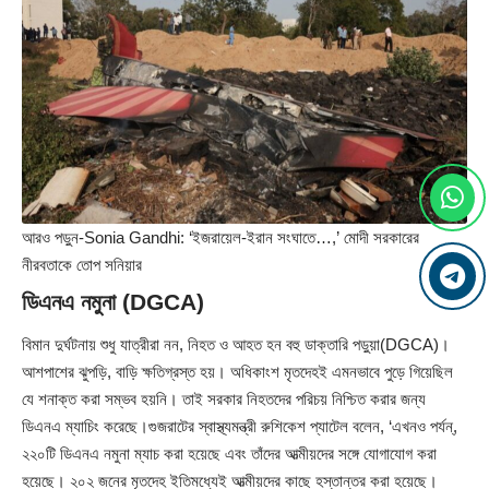
আরও পড়ুন-
Sonia Gandhi: ‘ইজরায়েল-ইরান সংঘাতে…,’ মোদী সরকারের
নীরবতাকে তোপ সনিয়ার
ডিএনএ নমুনা (DGCA)
বিমান দুর্ঘটনায় শুধু যাত্রীরা নন, নিহত ও আহত হন বহু ডাক্তারি পড়ুয়া(DGCA)।
আশপাশের ঝুপড়ি, বাড়ি ক্ষতিগ্রস্ত হয়। অধিকাংশ মৃতদেহই এমনভাবে পুড়ে গিয়েছিল
যে শনাক্ত করা সম্ভব হয়নি। তাই সরকার নিহতদের পরিচয় নিশ্চিত করার জন্য
ডিএনএ ম্যাচিং করেছে।গুজরাটের স্বাস্থ্যমন্ত্রী রুশিকেশ প্যাটেল বলেন, ‘এখনও পর্যন্,
২২০টি ডিএনএ নমুনা ম্যাচ করা হয়েছে এবং তাঁদের আত্মীয়দের সঙ্গে যোগাযোগ করা
হয়েছে। ২০২ জনের মৃতদেহ ইতিমধ্যেই আত্মীয়দের কাছে হস্তান্তর করা হয়েছে।