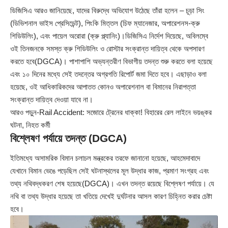
ডিজিসিএ আরও জানিয়েছে, যাদের বিরুদ্ধে অভিযোগ উঠেছে তাঁরা হলেন – চূড়া সিং
(ডিভিশনাল ভাইস প্রেসিডেন্ট), পিংকি মিত্তল (চিফ ম্যানেজার, অপারেশনস-ক্রু
শিডিউলিং), এবং পায়েল অরোরা (ক্রু প্ল্যানিং)।ডিজিসিএ নির্দেশ দিয়েছে, অবিলম্বে
ওই তিনজনকে সমস্ত ক্রু শিডিউলিং ও রোস্টার সংক্রান্ত দায়িত্ব থেকে অপসারণ
করতে হবে(DGCA)। পাশাপাশি অভ্যন্তরীণ বিভাগীয় তদন্ত শুরু করতে বলা হয়েছে
এবং ১০ দিনের মধ্যে সেই তদন্তের অগ্রগতি রিপোর্ট জমা দিতে হবে। এছাড়াও বলা
হয়েছে, ওই আধিকারিকদের আপাতত কোনও অপারেশনাল বা বিমানের নিরাপত্তা
সংক্রান্ত দায়িত্ব দেওয়া যাবে না।
আরও পড়ুন-
Rail Accident: সজোরে ট্রেনের ধাক্কা! বিহারের রেল লাইনে ভয়ঙ্কর
ঘটনা, নিহত কর্মী
বিশ্লেষণ পর্যায়ে তদন্ত (DGCA)
ইতিমধ্যে অসামরিক বিমান চলাচল মন্ত্রকের তরফে জানানো হয়েছে, আহমেদাবাদে
যেখানে বিমান ভেঙে পড়েছিল সেই ঘটনাস্থলের মূল উদ্ধার কাজ, প্রমাণ সংগ্রহ এবং
তথ্য নথিবদ্ধকরণ শেষ হয়েছে(DGCA)। এখন তদন্ত রয়েছে বিশ্লেষণ পর্যায়ে। যে
নথি বা তথ্য উদ্ধার হয়েছে তা খতিয়ে দেখেই দুর্ঘটনার আসল কারণ চিহ্নিত করার চেষ্টা
হবে।