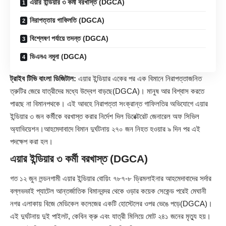
এয়ার ইন্ডিয়ার ৩ কর্মী বরখাস্ত (DGCA)
নিরাপত্তায় গাফিলতি (DGCA)
বিশ্লেষণ পর্যায়ে তদন্ত (DGCA)
ডিএনএ নমুনা (DGCA)
ট্রাইব টিভি বাংলা ডিজিটাল:
এয়ার ইন্ডিয়ার একের পর এক বিমানে নিরাপত্তাজনিত
ত্রুটির জেরে যাত্রীদের মধ্যে উদ্বেগ বাড়ছে(
DGCA
)। মানুষ আর বিশ্বাস করতে
পারছে না বিমানপথকে। এই আবহে নিরাপত্তা সংক্রান্ত গাফিলতির অভিযোগে এয়ার
ইন্ডিয়ার ৩ জন কর্মীকে বরখাস্ত করার নির্দেশ দিল ডিরেক্টরেট জেনারেল অফ সিভিল
অ্যাভিয়েশন।আহমেদাবাদে বিমান দুর্ঘটনায় ২৭০ জন নিহত হওয়ার ৯ দিন পর এই
পদক্ষেপ করা হল।
এয়ার ইন্ডিয়ার ৩ কর্মী বরখাস্ত (DGCA)
গত ১২ জুন লন্ডনগামী এয়ার ইন্ডিয়ার বোয়িং ৭৮৭-৮ ড্রিমলাইনার আহমেদাবাদের সর্দার
বল্লভভাই প্যাটেল আন্তর্জাতিক বিমানবন্দর থেকে ওড়ার কয়েক সেকেন্ড পরেই মেঘানী
নগর এলাকায় বিজে মেডিকেল কলেজের একটি হোস্টেলের ওপর ভেঙে পড়ে(DGCA)।
এই দুর্ঘটনায় দুই পাইলট, কেবিন ক্রু এবং যাত্রী মিলিয়ে মোট ২৪১ জনের মৃত্যু হয়।