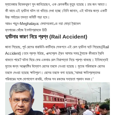
ম্যানেজার বিবেকভূষণ সুদ জানিয়েছেন, এক রেলকর্মীর মৃত্যু হয়েছে। চার জন আহত।
কী ভাবে এই দুর্ঘটনা ঘটল তা খতিয়ে দেখা হচ্ছে।তিনি জানান, এই ঘটনার জন্য একটি
উচ্চ পর্যায়ের তদন্ত কমিটি গড়া হবে।
আরও পড়ুন-
Meghalaya: মেঘালয়কাণ্ডে নয়া মোড়! ট্রাভেল
ব্লগারের খোঁজে ইনস্টাগ্রামকে চিঠি
দুর্ঘটনার কারণ নিয়ে প্রশ্ন (Rail Accident)
জানা গিয়েছে, পূর্ব রেলের বারাউনি-কাটিহার সেকশনে এই রেল দুর্ঘটনা ঘটে গিয়েছে(Rail
Accident)।তবে প্রশ্ন উঠছে, এক্সপ্রেস ট্রেন আসার সময় ট্র্যাকে কীভাবে ট্রলি
থাকতে পারে? ঘটনা ঘিরে ফের একবার রেল নিরাপত্তা নিয়ে প্রশ্ন থাকছে। ইতিমধ্যেই
মৃতের জন্য অন্ত্যেষ্টির উদ্যোগ রেলের তরফে নেওয়া হয়েছে। মৃতের পরিবারকে রেলের
তরফে দেওয়া হয়েছে ক্ষতিপূরণ। রেলের তরফে বলা হয়েছে,’আমরা ক্ষতিগ্রস্তদের
পরিবারের সঙ্গে যোগাযোগ রাখছি, তাঁদের সব রকমের সহায়তা প্রদান করব।’