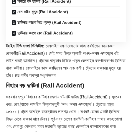
বিহারে বড় দুর্ঘটনা (Rail Accident)
রেল কর্মীর মৃত্যু (Rail Accident)
দুর্ঘটনার কারণ নিয়ে প্রশ্ন (Rail Accident)
দুর্ঘটনার কবলে রেল (Rail Accident)
ট্রাইব টিভি বাংলা ডিজিটাল:
রেললাইন রক্ষণাবেক্ষণের কাজ করছিলেন কয়েকজন
রেলকর্মী(
Rail Accident
)। সেই সময় ডিব্রুগড়গামী অওধ-অসম এক্সপ্রেস ওই
লাইন ধরেই আসছিল। ট্রেনের ধাক্কায় ছিটকে পড়েন রেললাইন রক্ষণাবেক্ষণের ট্রলিতে
থাকা কর্মীরা। রেললাইনে কাজ করছিলেন আর এক কর্মী। ট্রেনের ধাক্কায় মৃত্যু হয়
তাঁর। চার কর্মীর অবস্থা সঙ্কটজনক।
বিহারে বড় দুর্ঘটনা (Rail Accident)
শুক্রবার দুপুরে বিহারের কাটিহার জেলায় ঘটনাটি ঘটেছে(Rail Accident)। সূত্রের
খবর, রেল ট্র্য়াকে আসছিল ডিব্রুগড়মুখী ‘অবধ অসম এক্সপ্রেস’। ট্রেনের নম্বর
১৫৯১০। ট্রেন আসছিল রাজস্থানের লালগড় থেকে। তখনই রেলের একটি ট্রলিকে
পিছন থেকে ধাক্কা মারে ট্রেন। পূর্ব-মধ্য রেলের বারাউনি-কাটিহার শাখায় কড়হাগোলা
এবং সেমাপুর স্টেশনের মাঝে মহারানি গ্রামের কাছে রেললাইন রক্ষণাবেক্ষণের কাজ