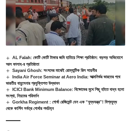
AL Falah: কোটি কোটি টাকার জমি হাতিয়ে শিক্ষা প্রতিষ্ঠান: বড়সড় অভিযোগে
আল ফালাহ-র প্রতিষ্ঠাতা
Sayani Ghosh: সংসদের মাঝেই রোম্যান্টিক রিল সায়নীর
India Air Force Seminar at Aero India: আত্মনির্ভর ভারতের পথে
ভারতীয় বায়ুসেনার প্রযুক্তিগত উদ্ভাবন
ICICI Bank Minimum Balance: বিক্ষোভের মুখে পিছু হটতে বাধ্য হলো
সংস্থা, নিয়মের পরিবর্তন
Gorkha Regiment : গোর্খা রেজিমেন্ট যেন এক “যুদ্ধযন্ত্র”! বিশ্বযুদ্ধ
থেকে কার্গিল সর্বত্র গোর্খার পদচিহ্ন