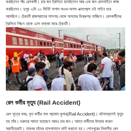
করছিলেন পাঁচ রেলকর্মী। চার জন ট্রলিতে বসেছিলেন আর এক জন রেললাইনে কাজ
করছিলেন। দুপুর ২টো ২০ মিনিট নাগাদ অওধ-অসম এক্সপ্রেস ওই লাইন ধরে
আসছিল। ট্রেনটি রাজস্থানের লালগড় থেকে অসমের ডিব্রুগড় যাচ্ছিল। রেলকর্মীদের
ট্রলিতে পিছন থেকে এসে ধাক্কা মারে ট্রেনটি।
রেল কর্মীর মৃত্যু (Rail Accident)
রেল সূত্রে খবর, মৃত কর্মীর নাম প্রমোদ কুমার(Rail Accident)। ঘটনাস্থলেই মৃত্যু
হয় তাঁর। গুরুতর আহত হয়েছেন আরও চার জন। আহত কর্মীদের উদ্ধার করেন
স্থানীয়েরাই। তারপর তাঁদের হাসপাতালে ভর্তি করানো হয়। শোনপুরের বিভাগীয় রেল