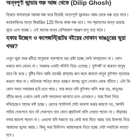
অন্নপূর্ণা ভান্ডার শুরু আজ থেকে (Dilip Ghosh)
ফ্রিতে বাসযাত্রা আমরা শুরু করে দিয়েছি অন্নপূর্ণা ভান্ডারও আজ থেকে শুরু হয়ে যাবে।
কয়েকদিনের মধ্যে জিরাঞ্জির 125 দিনের কাজ শুরু হবে। সব প্রসেসের মধ্যে রয়েছে
ফান্ড এসে যাচ্ছে। এই মাসের মধ্যে বেশিরভাগ প্রকল্প চালু হয়ে যাবে।
হকার উচ্ছেদ ও কলেজস্ট্রিটের বইয়ের দোকান ভাঙচুরের ভুয়া
খবর?
দেখুন ভুয়া খবর রটিয়ে মানুষকে খ্যাপানো ভয় চেষ্টা হচ্ছে কেউ ঘাবড়াবেন না। কোন
গুজবে কান দেবেন না। সরকার একটা পলিসি নিয়ে এসেছে। ফুটপার্ট না থাকলে মানুষ
যাবে কি করে। বৃষ্টির দিনে আমি দেখেছি রাস্তায় জল জমে থাকলে মানুষ ফুটপাত ব্যবহার
করতে পারে না। মহিলারা পর্যন্ত বাধ্য হচ্ছেন কাপড় তুলে সেখান থেকে হাঁটতে। এটা কি
কোন সভ্য সমাজের ছবি হতে পারে। তার জন্য যদি ফুটপাত খালি করা হয়, মানুষের
হাঁটার জন্য এখানে কেউ কেউ সমবেদনা জানাতে চলে এসেছেন। যারা টাকা নিয়ে
বসিয়েছেন তাদের কষ্ট হচ্ছে। রেলের প্লাটফর্ম সেটা ব্যবসা করার জায়গা নয়, আপনি
সাউথ সেকশনে যান নট সেকশনে যান কোন প্ল্যাটফর্ম খালি দেখতে পাবেন না। দাঁড়াবার
বসার জায়গা পাবেন না। এগুলো যদি সরানো হয় কেউ বাধা দিতে আছে তার উদ্দেশ্য নিয়ে
আমাদের সন্দেহ আছে। কিছু করা ডিসিশন আমাদেরকে নিতে হচ্ছে সেটা সবাইকে মানতে
হবে।