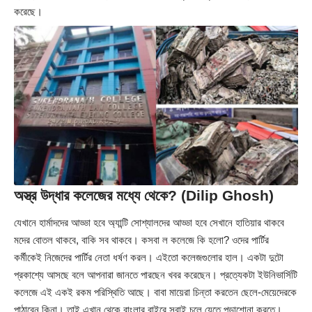
করেছে।
অস্ত্র উদ্ধার কলেজের মধ্যে থেকে? (Dilip Ghosh)
যেখানে হার্মাদদের আড্ডা হবে অ্যান্টি সোশ্যালদের আড্ডা হবে সেখানে হাতিয়ার থাকবে
মদের বোতল থাকবে, বাকি সব থাকবে। কসবা ল কলেজে কি হলো? ওদের পার্টির
কর্মীকেই নিজেদের পার্টির নেতা ধর্ষণ করল। এইতো কলেজগুলোর হাল। একটা দুটো
প্রকাশ্যে আসছে বলে আপনারা জানতে পারছেন খবর করেছেন। প্রত্যেকটা ইউনিভার্সিটি
কলেজে এই একই রকম পরিস্থিতি আছে। বাবা মায়েরা চিন্তা করতেন ছেলে-মেয়েদেরকে
পাঠাবেন কিনা। তাই এখান থেকে বাংলার বাইরে সবাই চলে যেতে পড়াশোনা করতে।