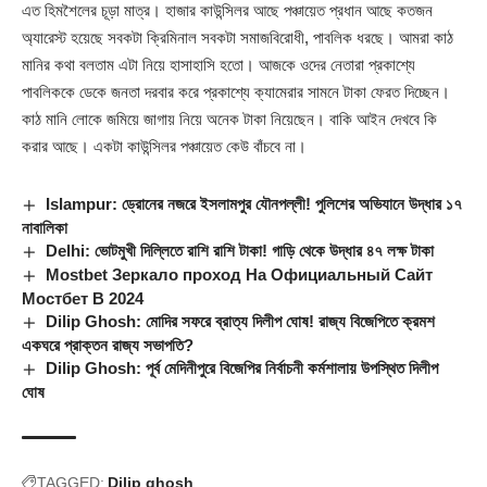
এত হিমশৈলের চূড়া মাত্র। হাজার কাউন্সিলর আছে পঞ্চায়েত প্রধান আছে কতজন
অ্যারেস্ট হয়েছে সবকটা ক্রিমিনাল সবকটা সমাজবিরোধী, পাবলিক ধরছে। আমরা কাঠ
মানির কথা বলতাম এটা নিয়ে হাসাহাসি হতো। আজকে ওদের নেতারা প্রকাশ্যে
পাবলিককে ডেকে জনতা দরবার করে প্রকাশ্যে ক্যামেরার সামনে টাকা ফেরত দিচ্ছেন।
কাঠ মানি লোকে জমিয়ে জাগায় নিয়ে অনেক টাকা নিয়েছেন। বাকি আইন দেখবে কি
করার আছে। একটা কাউন্সিলর পঞ্চায়েত কেউ বাঁচবে না।
Islampur: ড্রোনের নজরে ইসলামপুর যৌনপল্লী! পুলিশের অভিযানে উদ্ধার ১৭
নাবালিকা
Delhi: ভোটমুখী দিল্লিতে রাশি রাশি টাকা! গাড়ি থেকে উদ্ধার ৪৭ লক্ষ টাকা
Mostbet Зеркало проход На Официальный Сайт
Мостбет В 2024
Dilip Ghosh: মোদির সফরে ব্রাত্য দিলীপ ঘোষ! রাজ্য বিজেপিতে ক্রমশ
একঘরে প্রাক্তন রাজ্য সভাপতি?
Dilip Ghosh: পূর্ব মেদিনীপুরে বিজেপির নির্বাচনী কর্মশালায় উপস্থিত দিলীপ
ঘোষ
TAGGED:
Dilip ghosh