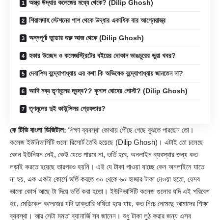
অস্ত্র উদ্ধার কলেজের মধ্যে থেকে? (Dilip Ghosh)
শিয়ালদাহ স্টেশনের পাশ থেকে উদ্ধার একাধিক বার আগ্নেয়াস্ত্র
অন্নপূর্ণা ভান্ডার শুরু আজ থেকে (Dilip Ghosh)
হকার উচ্ছেদ ও কলেজস্ট্রিটের বইয়ের দোকান ভাঙচুরের ভুয়া খবর?
দেবাশিস বন্দ্যোপাধ্যায় এর কথা কি অভিষেক বন্দ্যোপাধ্যায় জানতেন না?
আদি নব্য তৃণমূলের দ্বন্দ্ব?? কুনাল ঘোষের পোস্ট? (Dilip Ghosh)
তৃণমূলের দুই কাউন্সিলর গ্রেফতার?
কে টিভি বাংলা ডিজিটাল:
শিক্ষা ব্যবস্থা কোথায় পৌঁছে গেছে বুঝতে পারছেন তো।
কলেজ ইউনিভার্সিটি গুলো রিসোর্ট তৈরি হয়েছে (
Dilip Ghosh
)। এটাই তো চলেছে
কোন ইউনিয়ন নেই, কেউ যেতে পারবে না, ভর্তি হবে, অনলাইন ব্যবস্থার জন্য কত
লড়াই করতে হয়েছে তারপরও হয়নি। এই যে টাকা পাওয়া যাচ্ছে কেন অনলাইনে যাতে
না হয়, এক একটা কোর্সে ভর্তি করতে ৩০ থেকে ৬০ হাজার টাকা নেওয়া হতো, যেসব
ভালো কোর্স আছে টা দিয়ে ভর্তি করা হতো। ইউনিভার্সিটি কলেজ গুলোর যদি এই পরিবেশ
হয়, মেডিকেল কলেজের যদি ডাক্তারি ধর্ষিতা হয়ে যায়, কত নিচে নেমেছে আমাদের শিক্ষা
ব্যবস্থা। আর সেটা মমতা ব্যানার্জি সব জানেন। শুধু টাকা লুঠ করার জন্য এসব