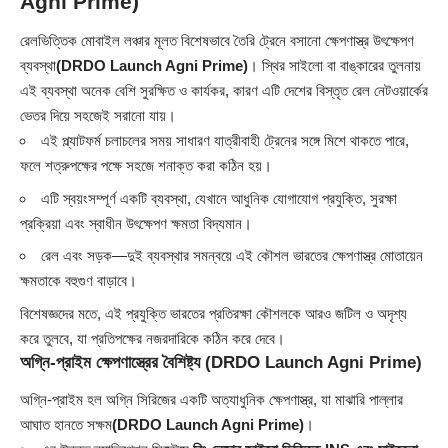
Agni Prime)
রেলভিত্তিক মোবাইল লঞ্চার মূলত বিশেষভাবে তৈরি ট্রেনে বসানো ক্ষেপণাস্ত্র উৎক্ষেপণ
ব্যবস্থা
(DRDO Launch Agni Prime)
। স্থির সাইলো বা বাঙ্কারের তুলনায়
এই ব্যবস্থা অনেক বেশি সুরক্ষিত ও কার্যকর, কারণ এটি দেশের বিস্তৃত রেল নেটওয়ার্কের
ভেতর দিয়ে সহজেই সরানো যায়।
এই প্ল্যাটফর্ম চলাচলের সময় সাধারণ যাত্রীবাহী ট্রেনের সঙ্গে মিশে থাকতে পারে,
ফলে শত্রুপক্ষের পক্ষে সহজে শনাক্ত করা কঠিন হয়।
এটি স্বয়ংসম্পূর্ণ একটি ব্যবস্থা, যেখানে আধুনিক যোগাযোগ প্রযুক্তি, সুরক্ষা
প্রক্রিয়া এবং স্বাধীন উৎক্ষেপণ ক্ষমতা বিদ্যমান।
রেল এবং সড়ক—দুই ব্যবস্থার সমন্বয়ে এই কৌশল ভারতের ক্ষেপণাস্ত্র মোতায়েন
ক্ষমতাকে বহুগুণ বাড়াবে।
বিশেষজ্ঞদের মতে, এই প্রযুক্তি ভারতের প্রতিরক্ষা কৌশলকে আরও জটিল ও অদৃশ্য
করে তুলবে, যা প্রতিপক্ষের নজরদারিকে কঠিন করে দেবে।
অগ্নি-প্রাইম ক্ষেপণাস্ত্রের বৈশিষ্ট্য
(DRDO Launch Agni Prime)
অগ্নি-প্রাইম হল অগ্নি সিরিজের একটি অত্যাধুনিক ক্ষেপণাস্ত্র, যা মাঝারি পাল্লার
আঘাত হানতে সক্ষম
(DRDO Launch Agni Prime)
।