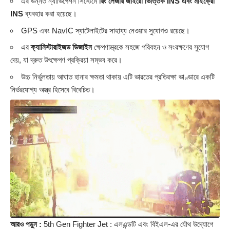
এর উন্নত ন্যাভিগেশন সিস্টেমে
রিং লেজার জাইরো ভিত্তিক INS এবং মাইক্রো
INS
ব্যবহার করা হয়েছে।
GPS এবং NavIC স্যাটেলাইটের সাহায্য নেওয়ার সুযোগও রয়েছে।
এর
ক্যানিস্টারাইজড ডিজাইন
ক্ষেপণাস্ত্রকে সহজে পরিবহন ও সংরক্ষণের সুযোগ
দেয়, যা দ্রুত উৎক্ষেপণ প্রক্রিয়া সম্ভব করে।
উচ্চ নির্ভুলতায় আঘাত হানার ক্ষমতা থাকায় এটি ভারতের প্রতিরক্ষা ভাণ্ডারে একটি
নির্ভরযোগ্য অস্ত্র হিসেবে বিবেচিত।
আরও পড়ুন :
5th Gen Fighter Jet : এলএন্ডটি এবং বিইএল-এর যৌথ উদ্যোগে