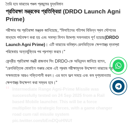
তৈরি হবে ভারতের পঞ্চম প্রজন্মের যুদ্ধবিমান
প্রতিরক্ষা মন্ত্রকের প্রতিক্রিয়া
(DRDO Launch Agni
Prime)
পরীক্ষার পর প্রতিরক্ষা মন্ত্রক জানিয়েছে, “মিসাইলের গতিপথ বিভিন্ন স্থল স্টেশনের
মাধ্যমে পর্যবেক্ষণ করা হয় এবং সমস্ত মিশন উদ্দেশ্য সফলভাবে পূর্ণ হয়েছে
(DRDO
Launch Agni Prime)
। এটি ভারতের ভবিষ্যৎ রেলভিত্তিক ক্ষেপণাস্ত্র ব্যবস্থা
পরিষেবায় অন্তর্ভুক্তির পথ প্রশস্ত করবে।”
কেন্দ্রীয় প্রতিরক্ষা মন্ত্রী রাজনাথ সিং DRDO-কে অভিনন্দন জানিয়ে বলেন,
“রেলভিত্তিক মোবাইল লঞ্চার থেকে এই প্রথম পরীক্ষামূলক উৎক্ষেপণ ভারতের প্রতিরক্ষা
সক্ষমতাকে আরও শক্তিশালী করল। এর ফলে অল্প সময়ে এবং কম দৃশ্যমানতায়
ক্ষেপণাস্ত্র উৎক্ষেপণ করা সম্ভব হবে।”
Intermediate Range Agni-Prime Missile was
successfully tested on 24 Sep 2025 from a Rail
based Mobile launcher. This will be a force
multiplier to strategic forces, with a game changer
road cum rail missile system
pic.twitter.com/bEmDQoHNUf