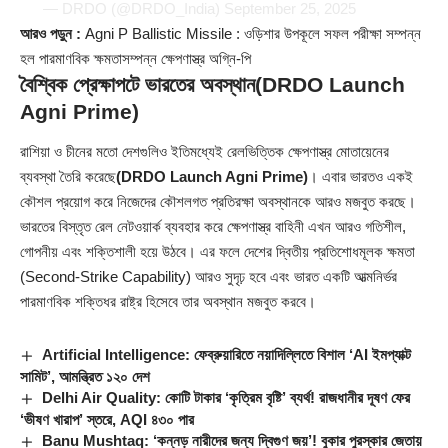
— DRDO (@DRDO_India)
September 25, 2025
আরও পড়ুন :
Agni P Ballistic Missile : ওড়িশার উপকূলে সফল পরীক্ষা সম্পন্ন
হল পারমাণবিক ক্ষমতাসম্পন্ন ক্ষেপণাস্ত্র অগ্নি-পি
বৈশ্বিক প্রেক্ষাপটে ভারতের অবস্থান
(DRDO Launch
Agni Prime)
রাশিয়া ও চীনের মতো দেশগুলিও ইতিমধ্যেই রেলভিত্তিক ক্ষেপণাস্ত্র মোতায়েনের
ব্যবস্থা তৈরি করেছে
(DRDO Launch Agni Prime)
। এবার ভারতও একই
কৌশল প্রয়োগ করে নিজেদের কৌশলগত প্রতিরক্ষা অবস্থানকে আরও মজবুত করছে।
ভারতের বিস্তৃত রেল নেটওয়ার্ক ব্যবহার করে ক্ষেপণাস্ত্র বাহিনী এখন আরও গতিশীল,
গোপনীয় এবং শক্তিশালী হয়ে উঠবে। এর ফলে দেশের দ্বিতীয় প্রতিশোধমূলক ক্ষমতা
(Second-Strike Capability) আরও সুদৃঢ় হবে এবং ভারত একটি আত্মনির্ভর
পারমাণবিক শক্তিধর রাষ্ট্র হিসেবে তার অবস্থান মজবুত করবে।
Artificial Intelligence: ফেব্রুয়ারিতে নয়াদিল্লিতে বিশাল ‘AI ইমপ্যাক্ট
সামিট’, আমন্ত্রিত ১২০ দেশ
Delhi Air Quality: কোটি টাকার ‘কৃত্রিম বৃষ্টি’ ব্যর্থ! রাজধানীর দূষণ ফের
‘ভীষণ খারাপ’ স্তরে, AQI ৪৩০ পার
Banu Mushtaq: ‘কন্নড় নারীদের জন্য দ্বিগুণ জয়’! বুকার পুরস্কার জেতায়