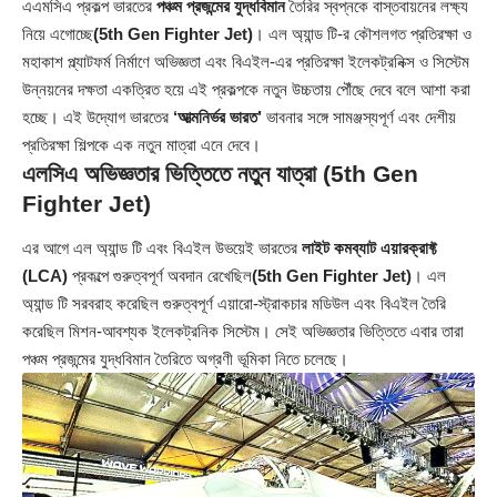
এএমসিএ প্রকল্প ভারতের
পঞ্চম প্রজন্মের যুদ্ধবিমান
তৈরির স্বপ্নকে বাস্তবায়নের লক্ষ্য
নিয়ে এগোচ্ছে
(5th Gen Fighter Jet)
। এল অ্যান্ড টি-র কৌশলগত প্রতিরক্ষা ও
মহাকাশ প্ল্যাটফর্ম নির্মাণে অভিজ্ঞতা এবং বিএইল-এর প্রতিরক্ষা ইলেকট্রনিক্স ও সিস্টেম
উন্নয়নের দক্ষতা একত্রিত হয়ে এই প্রকল্পকে নতুন উচ্চতায় পৌঁছে দেবে বলে আশা করা
হচ্ছে। এই উদ্যোগ ভারতের
‘আত্মনির্ভর ভারত’
ভাবনার সঙ্গে সামঞ্জস্যপূর্ণ এবং দেশীয়
প্রতিরক্ষা শিল্পকে এক নতুন মাত্রা এনে দেবে।
এলসিএ অভিজ্ঞতার ভিত্তিতে নতুন যাত্রা (5th Gen
Fighter Jet)
এর আগে এল অ্যান্ড টি এবং বিএইল উভয়েই ভারতের
লাইট কমব্যাট এয়ারক্রাফ্ট
(LCA)
প্রকল্পে গুরুত্বপূর্ণ অবদান রেখেছিল
(5th Gen Fighter Jet)
। এল
অ্যান্ড টি সরবরাহ করেছিল গুরুত্বপূর্ণ এয়ারো-স্ট্রাকচার মডিউল এবং বিএইল তৈরি
করেছিল মিশন-আবশ্যক ইলেকট্রনিক সিস্টেম। সেই অভিজ্ঞতার ভিত্তিতে এবার তারা
পঞ্চম প্রজন্মের যুদ্ধবিমান তৈরিতে অগ্রণী ভূমিকা নিতে চলেছে।