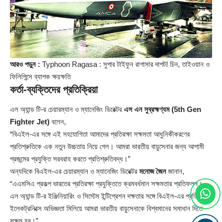
আরও পড়ুন :
Typhoon Ragasa : সুপার টাইফুন রাগাসার দাপট! চিন, তাইওয়ান ও
ফিলিপিন্সে ব্যাপক ক্ষয়ক্ষতি
কর্তা-ব্যক্তিদের প্রতিক্রিয়া
এল অ্যান্ড টি-র চেয়ারম্যান ও ম্যানেজিং ডিরেক্টর
এস এন সুব্রহ্মণ্যম
(5th Gen
Fighter Jet)
বলেন,
“বিএইল-এর সঙ্গে এই সহযোগিতা আমাদের প্রতিরক্ষা সক্ষমতা আধুনিকীকরণের
প্রতিশ্রুতিকে এক নতুন উচ্চতায় নিয়ে গেল। আমরা ভারতীয় বায়ুসেনার জন্য আগামী
প্রজন্মের প্রযুক্তি সরবরাহ করতে প্রতিশ্রুতিবদ্ধ।”
অন্যদিকে বিএইল-এর চেয়ারম্যান ও ম্যানেজিং ডিরেক্টর
মনোজ জৈন
জানান,
“এএমসিএ প্রকল্প ভারতের প্রতিরক্ষা প্রযুক্তিতে ক্রমবর্ধমান সক্ষমতার প্রতিফলন।
এল অ্যান্ড টি-র ইঞ্জিনিয়ারিং ও সিস্টেম ইন্টিগ্রেশন দক্ষতার সঙ্গে বিএইল-এর প্রতিরক্ষা
ইলেকট্রনিক্সে অভিজ্ঞতা মিলিয়ে আমরা ভারতীয় বায়ুসেনাকে বিশ্বমানের সমাধান দিতে
সক্ষম হব।”