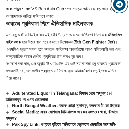
আরও পড়ুন :
Ind VS Ban Asia Cup : পদ্মা পাড়েও অভিষেক ঝড় অব্যাহত,
বাংলাদেশকে হারিয়ে ফাইনালে ভারত
ভারতের প্রতিরক্ষা শিল্পে
ঐতিহাসিক মাইলফলক
এল অ্যান্ড টি ও বিএইল-এর এই যৌথ উদ্যোগ ভারতের প্রতিরক্ষা শিল্পে এক
ঐতিহাসিক
মাইলফলক
হয়ে উঠবে বলে মনে করছেন বিশেষজ্ঞরা
(5th Gen Fighter Jet)
।
এএমসিএ প্রকল্প সফল হলে ভারতের প্রতিরক্ষা অবকাঠামো আরও শক্তিশালী হবে এবং
আন্তর্জাতিক অঙ্গনে দেশীয় প্রযুক্তির মান আরও দৃঢ় হবে।
সংক্ষেপে বলা যায়, এল অ্যান্ড টি ও বিএইল-এর এই সহযোগিতা শুধু ভারতের প্রতিরক্ষা
সক্ষমতাই নয়, বরং দেশীয় প্রযুক্তি ও শিল্পক্ষেত্রের আত্মনির্ভরতার লড়াইকেও এগিয়ে
নিয়ে যাবে।
Adulterated Liquor In Telangana: বিষমদ খেয়ে অসুস্থ ৫৮!
তামিলনাড়ুর পর এবার তেলেঙ্গানা
North Bengal Weather: বরফে মোড়া সান্দাকফু, কনকনে ঠাণ্ডা উত্তরে
Social Media: এবার সোশ্যাল মিডিয়াতেও আয়কর দফতরের থাবা, কীভাবে
সম্ভব?
Pak Spy Link: গুপ্তচর বৃত্তির অভিযোগে গ্রেফতার জ্যোতির সঙ্গে জঙ্গি-