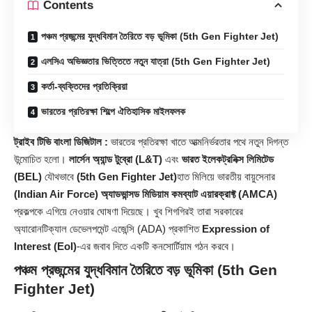
Contents
পঞ্চম প্রজন্মের যুদ্ধবিমান তৈরিতে বড় ভূমিকা (5th Gen Fighter Jet)
এলসিএ অভিজ্ঞতার ভিত্তিতে নতুন যাত্রা (5th Gen Fighter Jet)
কর্তা-ব্যক্তিদের প্রতিক্রিয়া
ভারতের প্রতিরক্ষা শিল্পে ঐতিহাসিক মাইলফলক
ট্রাইব টিভি বাংলা ডিজিটাল :
ভারতের প্রতিরক্ষা খাতে আত্মনির্ভরতার পথে নতুন দিগন্ত
উন্মোচিত হলো।
লার্সেন অ্যান্ড টুব্রো (L&T)
এবং
ভারত ইলেকট্রনিক্স লিমিটেড
(BEL)
যৌথভাবে
(5th Gen Fighter Jet)
হাত মিলিয়ে ভারতীয় বায়ুসেনার
(Indian Air Force)
অ্যাডভান্সড মিডিয়াম কমব্যাট এয়ারক্রাফ্ট (AMCA)
প্রকল্পকে এগিয়ে নেওয়ার ঘোষণা দিয়েছে। খুব শিগগিরই তারা সরকারের
অ্যারোনটিক্যাল ডেভেলপমেন্ট এজেন্সি (ADA) প্রকাশিত
Expression of
Interest (EoI)
-এর জবাব দিতে একটি কনসোর্টিয়াম গঠন করবে।
পঞ্চম প্রজন্মের যুদ্ধবিমান তৈরিতে বড় ভূমিকা (5th Gen
Fighter Jet)