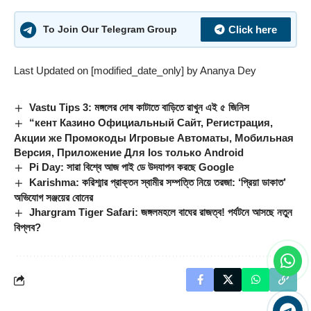
Click here
To Join Our Telegram Group
Last Updated on [modified_date_only] by
Ananya Dey
Vastu Tips 3: মঙ্গলের দোষ কাটাতে বাড়িতে রাখুন এই ৫ জিনিস
“кент Казино Официальный Сайт, Регистрация,
Акции же Промокоды Игровые Автоматы, Мобильная
Версия, Приложение Для Ios только Android
Pi Day: সারা বিশ্বে আজ পাই ডে উদযাপন করছে Google
Karishma: করিশ্মার প্রাক্তন স্বামীর সম্পত্তি নিয়ে তরজা: ‘প্রিয়া ডাকাত’
অভিযোগ সঞ্জয়ের বোনের
Jhargram Tiger Safari: জঙ্গলমহলে বাঘের রাজত্ব! পর্যটনে আসছে নতুন
বিপ্লব?