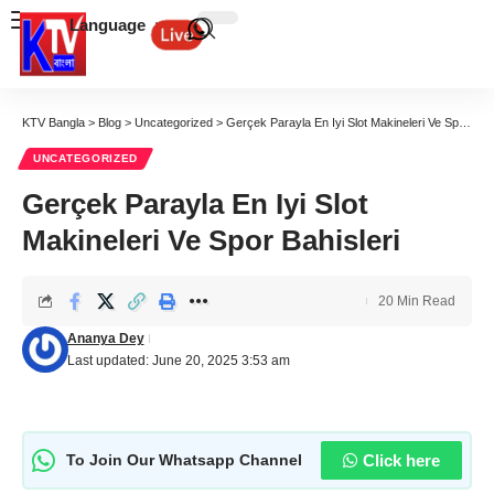
Language
KTV Bangla
>
Blog
>
Uncategorized
>
Gerçek Parayla En Iyi Slot Makineleri Ve Spor Bahisleri
UNCATEGORIZED
Gerçek Parayla En Iyi Slot
Makineleri Ve Spor Bahisleri
20 Min Read
Ananya Dey
Last updated: June 20, 2025 3:53 am
Click here
To Join Our Whatsapp Channel