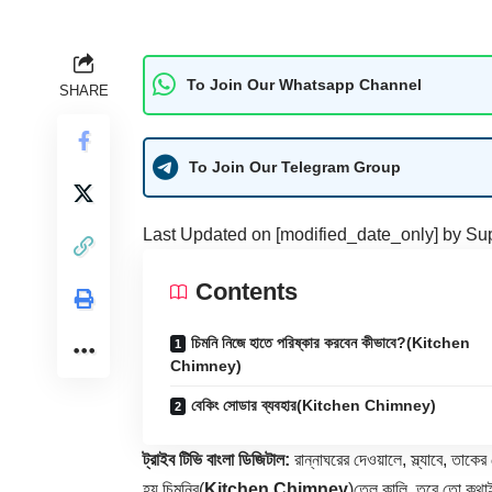
To Join Our Whatsapp Channel
SHARE
To Join Our Telegram Group
Last Updated on [modified_date_only] by
Su
Contents
চিমনি নিজে হাতে পরিষ্কার করবেন কীভাবে?(Kitchen
Chimney)
বেকিং সোডার ব্যবহার(Kitchen Chimney)
ট্রাইব টিভি বাংলা ডিজিটাল:
রান্নাঘরের দেওয়ালে, স্ল্যাবে, তা
হয় চিমনির(
Kitchen Chimney
)তেল কালি, তবে তো কথাই ন