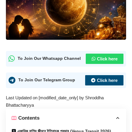
Click here
To Join Our Whatsapp Channel
Click here
To Join Our Telegram Group
Last Updated on [modified_date_only] by
Shroddha
Bhattacharyya
Contents
একাধিক রাশির জীবনে ইতিবাচক প্রভাব (Venus Transit 2026)