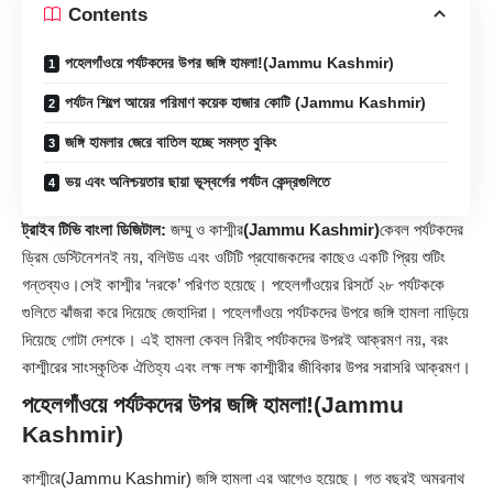
Contents
পহেলগাঁওয়ে পর্যটকদের উপর জঙ্গি হামলা!(Jammu Kashmir)
পর্যটন শিল্পে আয়ের পরিমাণ কয়েক হাজার কোটি (Jammu Kashmir)
জঙ্গি হামলার জেরে বাতিল হচ্ছে সমস্ত বুকিং
ভয় এবং অনিশ্চয়তার ছায়া ভূস্বর্গের পর্যটন কেন্দ্রগুলিতে
ট্রাইব টিভি বাংলা ডিজিটাল:
জম্মু ও কাশ্মীর
(
Jammu Kashmir
)
কেবল পর্যটকদের
ড্রিম ডেস্টিনেশনই নয়, বলিউড এবং ওটিটি প্রযোজকদের কাছেও একটি প্রিয় শুটিং
গন্তব্যও।সেই কাশ্মীর ‘নরকে’ পরিণত হয়েছে। পহেলগাঁওয়ের রিসর্টে ২৮ পর্যটককে
গুলিতে ঝাঁজরা করে দিয়েছে জেহাদিরা। পহেলগাঁওয়ে পর্যটকদের উপরে জঙ্গি হামলা নাড়িয়ে
দিয়েছে গোটা দেশকে। এই হামলা কেবল নিরীহ পর্যটকদের উপরই আক্রমণ নয়, বরং
কাশ্মীরের সাংস্কৃতিক ঐতিহ্য এবং লক্ষ লক্ষ কাশ্মীরীর জীবিকার উপর সরাসরি আক্রমণ।
পহেলগাঁওয়ে পর্যটকদের উপর জঙ্গি হামলা!(Jammu
Kashmir)
কাশ্মীরে(Jammu Kashmir) জঙ্গি হামলা এর আগেও হয়েছে। গত বছরই অমরনাথ