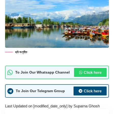
ছবি সংগৃহীত
Click here
To Join Our Whatsapp Channel
Click here
To Join Our Telegram Group
Last Updated on [modified_date_only] by
Suparna Ghosh