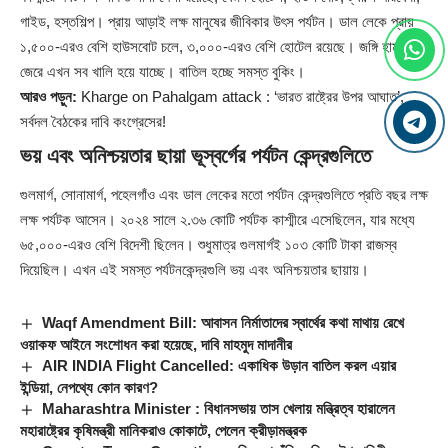
গাইড, হস্তশিল্প। প্রায় আড়াই লক্ষ মানুষের জীবিকার উৎস পর্যটন। ডাল লেকে প্রায়
১,৫০০-এরও বেশি হাউসবোট চলে, ৩,০০০-এরও বেশি হোটেল রয়েছে। জঙ্গি হামলার
জেরে এখন সব খালি হয়ে যাচ্ছে। বাতিল হচ্ছে সমস্ত বুকিং।
আরও পড়ুন:
Kharge on Pahalgam attack : ‘ভারত রাষ্ট্রের উপর আঘাত’,
সর্বদল বৈঠকের দাবি কংগ্রেসের!
ভয় এবং অনিশ্চয়তার ছায়া ভূস্বর্গের পর্যটন কেন্দ্রগুলিতে
গুলমার্গ, সোনামার্গ, পহেলগাঁও এবং ডাল লেকের মতো পর্যটন কেন্দ্রগুলিতে প্রতি বছর লক্ষ
লক্ষ পর্যটক আসেন। ২০২৪ সালে ২.৩৬ কোটি পর্যটক কাশ্মীরে এসেছিলেন, যার মধ্যে
৬৫,০০০-এরও বেশি বিদেশী ছিলেন। শুধুমাত্র গুলমার্গই ১০৩ কোটি টাকা রাজস্ব
দিয়েছিল। এখন এই সমস্ত পর্যটনকেন্দ্রগুলি ভয় এবং অনিশ্চয়তার ছায়ায়।
Waqf Amendment Bill: আবাসন নির্মাতাদের স্বার্থের কথা মাথায় রেখে
ওয়াকফ আইনে সংশোধন করা হয়েছে, দাবি মাহমুদ মাদানীর
AIR INDIA Flight Cancelled: একাধিক উড়ান বাতিল করল এয়ার
ইন্ডিয়া, নেপথ্যে কোন কারণ?
Maharashtra Minister : বিধানসভায় তাস খেলায় মন্ত্রিত্ব হারালেন
মহারাষ্ট্রের কৃষিমন্ত্রী মানিকরাও কোকাটে, পেলেন ক্রীড়ামন্ত্রক