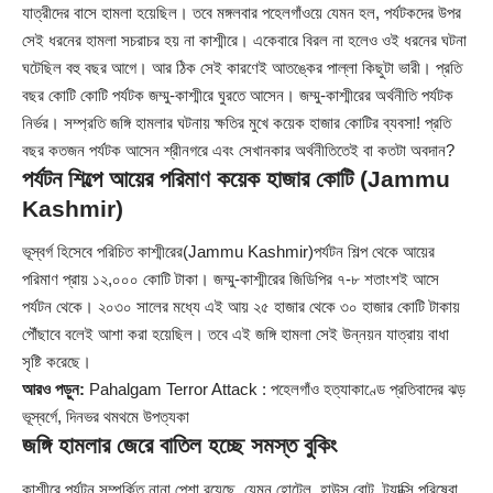
যাত্রীদের বাসে হামলা হয়েছিল। তবে মঙ্গলবার পহেলগাঁওয়ে যেমন হল, পর্যটকদের উপর
সেই ধরনের হামলা সচরাচর হয় না কাশ্মীরে। একেবারে বিরল না হলেও ওই ধরনের ঘটনা
ঘটেছিল বহু বছর আগে। আর ঠিক সেই কারণেই আতঙ্কের পাল্লা কিছুটা ভারী। প্রতি
বছর কোটি কোটি পর্যটক জম্মু-কাশ্মীরে ঘুরতে আসেন। জম্মু-কাশ্মীরের অর্থনীতি পর্যটক
নির্ভর। সম্প্রতি জঙ্গি হামলার ঘটনায় ক্ষতির মুখে কয়েক হাজার কোটির ব্যবসা! প্রতি
বছর কতজন পর্যটক আসেন শ্রীনগরে এবং সেখানকার অর্থনীতিতেই বা কতটা অবদান?
পর্যটন শিল্পে আয়ের পরিমাণ কয়েক হাজার কোটি (Jammu
Kashmir)
ভূস্বর্গ হিসেবে পরিচিত কাশ্মীরের(Jammu Kashmir)পর্যটন শিল্প থেকে আয়ের
পরিমাণ প্রায় ১২,০০০ কোটি টাকা। জম্মু-কাশ্মীরের জিডিপির ৭-৮ শতাংশই আসে
পর্যটন থেকে। ২০৩০ সালের মধ্যে এই আয় ২৫ হাজার থেকে ৩০ হাজার কোটি টাকায়
পৌঁছাবে বলেই আশা করা হয়েছিল। তবে এই জঙ্গি হামলা সেই উন্নয়ন যাত্রায় বাধা
সৃষ্টি করেছে।
আরও পড়ুন:
Pahalgam Terror Attack : পহেলগাঁও হত্যাকাণ্ডে প্রতিবাদের ঝড়
ভূস্বর্গে, দিনভর থমথমে উপত্যকা
জঙ্গি হামলার জেরে বাতিল হচ্ছে সমস্ত বুকিং
কাশ্মীরে পর্যটন সম্পর্কিত নানা পেশা রয়েছে, যেমন হোটেল, হাউস বোট, ট্যাক্সি পরিষেবা,