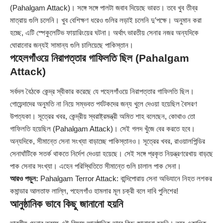
(Pahalgam Attack)। সঙ্গে সঙ্গে পালটা জবাব দিয়েছে ভারত। তবে খুব তীব্র
মাত্রায় গুলি চলেনি। খুব বেশিক্ষণ ধরেও গুলির লড়াই চলেনি দু’পক্ষে। অনুমান করা
হচ্ছে, এটি স্পেকুলেটিভ ফায়ারিংয়ের ঘটনা। অর্থাৎ ভারতীয় সেনার নজর অন্যদিকে
ঘোরানোর জন্যই সামান্য গুলি চালিয়েছে পাকিস্তান।
পহেলগাঁওয়ে নিরাপত্তার গাফিলতি ছিল (Pahalgam
Attack)
সর্বদল বৈঠকে কেন্দ্র স্বীকার করেছে যে পহেলগাঁওয়ে নিরাপত্তার গাফিলতি ছিল।
গোয়েন্দাদের অনুমতি না নিয়ে সম্ভবত পর্যটকদের জন্য খুলে দেওয়া হয়েছিল বৈসরণ
উপত্যকা। সূত্রের খবর, কেন্দ্রীয় স্বরাষ্ট্রমন্ত্রী অমিত শাহ বলেছেন, কোথাও তো
গাফিলতি হয়েছিল (Pahalgam Attack)। সেই গলদ খুঁজে বের করতে হবে।
অন্যদিকে, সীমান্তে সেনা সংখ্যা বাড়াচ্ছে পাকিস্তানও। সূত্রের খবর, রাওয়ালপিন্ডির
সেনাঘাঁটিকে সতর্ক থাকতে নির্দেশ দেওয়া হয়েছে। সেই সঙ্গে প্রকৃত নিয়ন্ত্রণরেখায় বাড়ছে
পাক সেনার সংখ্যা। এহেন পরিস্থিতিতে সীমান্তে গুলি চালাল পাক সেনা।
আরও পড়ুন:
Pahalgam Terror Attack: বান্দিপোরায় সেনা অভিযানে নিহত লশকর
কমান্ডার আলতাফ লাল্লি, পহেলগাঁও হামলার মূল চক্রী বলে দাবি পুলিশের!
আনুষ্ঠানিক ভাবে কিছু জানানো হয়নি