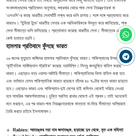
ভারতীয় সেনার তরফে এই বিষয়ে আনুষ্ঠানিক ভাবে কিছু জানানো হয়নি। তবে একাধিক
সংবাদমাধ্যমের প্রতিবেদন অনুসারে, শুক্রবার ভোরে পাক সেনা নিয়ন্ত্রণরেখা বা
‘এলওসি’-র কাছে ভারতীয় সেনাঘাঁটি লক্ষ্য করে গুলি চালায়। সঙ্গে সঙ্গে প্রত্যাঘাত করে
ভারতও। ‘ইন্ডিয়া টুডে’ ভারতীয় সেনার এক আধিকারিককে উদ্ধৃত করে জানিয়েছে, পাক
সেনা সীমান্তে গুলি চালিয়েছে। প্রত্যাঘাত করেছে ভারতীয় সেনা। সীমান্তের এ পারে
কেউ হতাহত হয়নি।
হামলার প্রতিবাদে ফুঁসছে ভারত
২৬ জনের মৃত্যুতে জঙ্গিদের হামলার প্রতিবাদে ফুঁসছে ভারত। পাকিস্তানের উপর
‘কূটনৈতিক সার্জিক্যাল স্ট্রাইক’ করেছে নয়াদিল্লি। সিন্ধু জলচুক্তি বাতিল করছে
ভারত। এছাড়াও বন্ধ ওয়াঘা-আটারি সীমান্ত। পাকিস্তানিদের ভিসা বাতিল করা হবে
এবং বর্তমানে যেসব পাকিস্তানিরা ভারতে রয়েছেন তাঁদের ৪৮ ঘণ্টার মধ্যে ভার‍ত ছাড়তে
হবে। এছাড়াও ভারত এবং পাকিস্তান-দুই দেশের হাই কমিশন থেকেই সরিয়ে নেওয়া
হবে সামরিক পরামর্শদাতাদের। চুক্তি স্থগিত রাখার ঘোষণা এই প্রথম। তাই অনেকেই
মনে করছেন, এর পর ভারত-পাক নিয়ন্ত্রণরেখাকে মান্যতা না-দিয়ে সীমান্তে অস্থিরতা
তৈরি করতে চাইবে ইসলামাবাদ।
Rabies: আতঙ্কের নয়া নাম জলাতঙ্ক, ছড়াচ্ছে দুধ থেকে, মৃত এক মহিলা!