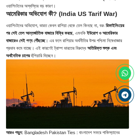
ওয়াশিংটনের অস্বস্তির বড় কারণ।
আমেরিকার অভিযোগ কী?
(India US Tarif War)
ওয়াশিংটনের অভিযোগ, ভারত কেবল রাশিয়া থেকে তেল কিনছে না, বরং
রিফাইনিংয়ের
পর সেই তেল আন্তর্জাতিক বাজারে বিক্রি করছে
, এমনকি
ইউরোপ ও আমেরিকার
বাজারেও সেই পণ্য পৌঁছচ্ছে
। এর ফলে রাশিয়ার অর্থনীতির উপর পশ্চিমা নিষেধাজ্ঞার
প্রভাব কমে যাচ্ছে। এই কারণেই ট্রাম্প ভারতের বিরুদ্ধে
অতিরিক্ত শুল্ক এবং
অর্থনৈতিক চাপের
হুঁশিয়ারি দিচ্ছেন।
আরও পড়ুন:
Bangladesh Pakistan Ties : বাংলাদেশ সফরে পাকিস্তানের