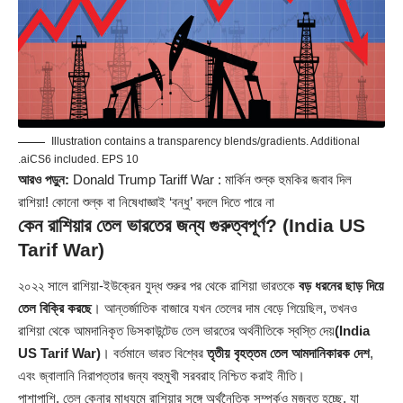
Illustration contains a transparency blends/gradients. Additional
.aiCS6 included. EPS 10
আরও পড়ুন:
Donald Trump Tariff War : মার্কিন শুল্ক হুমকির জবাব দিল
রাশিয়া! কোনো শুল্ক বা নিষেধাজ্ঞাই ‘বন্ধু’ বদলে দিতে পারে না
কেন রাশিয়ার তেল ভারতের জন্য গুরুত্বপূর্ণ?
(India US
Tarif War)
২০২২ সালে রাশিয়া-ইউক্রেন যুদ্ধ শুরুর পর থেকে রাশিয়া ভারতকে
বড় ধরনের ছাড় দিয়ে
তেল বিক্রি করছে
। আন্তর্জাতিক বাজারে যখন তেলের দাম বেড়ে গিয়েছিল, তখনও
রাশিয়া থেকে আমদানিকৃত ডিসকাউন্টেড তেল ভারতের অর্থনীতিকে স্বস্তি দেয়
(India
US Tarif War)
। বর্তমানে ভারত বিশ্বের
তৃতীয় বৃহত্তম তেল আমদানিকারক দেশ
,
এবং জ্বালানি নিরাপত্তার জন্য বহুমুখী সরবরাহ নিশ্চিত করাই নীতি।
পাশাপাশি, তেল কেনার মাধ্যমে রাশিয়ার সঙ্গে অর্থনৈতিক সম্পর্কও মজবুত হচ্ছে, যা