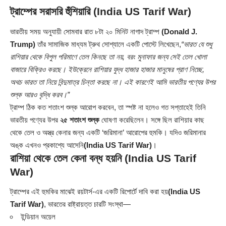
ট্রাম্পের সরাসরি হুঁশিয়ারি
(India US Tarif War)
ভারতীয় সময় অনুযায়ী সোমবার রাত ৮টা ২০ মিনিট নাগাদ ট্রাম্প
(Donald J.
Trump)
তাঁর সামাজিক মাধ্যম ট্রুথ সোশ্যালে একটি পোস্টে লিখেছেন,
“ভারত যে শুধু
রাশিয়ার থেকে বিপুল পরিমাণে তেল কিনছে তা নয়, বরং মুনাফার জন্য সেই তেল খোলা
বাজারে বিক্রিও করছে। ইউক্রেনে রাশিয়ার যুদ্ধ হাজার হাজার মানুষের প্রাণ নিচ্ছে,
অথচ ভারত তা নিয়ে বিন্দুমাত্র চিন্তা করছে না। এই কারণেই আমি ভারতীয় পণ্যের উপর
শুল্ক আরও বৃদ্ধি করব।”
ট্রাম্প ঠিক কত শতাংশ শুল্ক আরোপ করবেন, তা স্পষ্ট না হলেও গত সপ্তাহেই তিনি
ভারতীয় পণ্যের উপর
২৫ শতাংশ শুল্ক
ঘোষণা করেছিলেন। সঙ্গে ছিল রাশিয়ার কাছ
থেকে তেল ও অস্ত্র কেনার জন্য একটি ‘জরিমানা’ আরোপের হুমকি। যদিও জরিমানার
অঙ্ক এখনও প্রকাশ্যে আসেনি
(India US Tarif War)
।
রাশিয়া থেকে তেল কেনা বন্ধ হয়নি
(India US Tarif
War)
ট্রাম্পের এই হুমকির মাঝেই রয়টার্স-এর একটি রিপোর্টে দাবি করা হয়
(India US
Tarif War)
, ভারতের রাষ্ট্রায়ত্ত চারটি সংস্থা—
ইন্ডিয়ান অয়েল