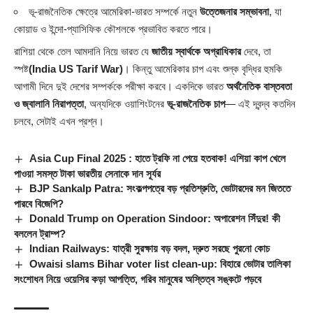
ভূ-রাজনৈতিক ক্ষেত্রে আমেরিকা-ভারত সম্পর্কে নতুন
উত্তেজনার সম্ভাবনা
, যা
কোয়াড ও ইন্দো-প্যাসিফিক কৌশলকে প্রভাবিত করতে পারে।
রাশিয়া থেকে তেল আমদানি নিয়ে ভারত যে
জাতীয় স্বার্থকে অগ্রাধিকার
দেবে, তা
স্পষ্ট
(India US Tarif War)
। কিন্তু আমেরিকার চাপ এবং শুল্ক বৃদ্ধির হুমকি
আগামী দিনে দুই দেশের সম্পর্ককে পরীক্ষা করবে। একদিকে ভারত
অর্থনৈতিক বাস্তবতা
ও জ্বালানি নিরাপত্তা
, অন্যদিকে ওয়াশিংটনের
ভূ-রাজনৈতিক চাপ
— এই দ্বন্দ্ব কতদিন
চলবে, সেটাই এখন প্রশ্ন।
Asia Cup Final 2025 : হাতে ট্রফি না পেয়ে হতবাক! এশিয়া কাপ খেলে
পাওয়া সমস্ত টাকা ভারতীয় সেনাকে দান সূর্যর
BJP Sankalp Patra: সংকল্পপত্রে বড় প্রতিশ্রুতি, ভোটারদের মন জিততে
পারবে বিজেপি?
Donald Trump on Operation Sindoor: অপারেশন সিঁদুর! কী
বললেন ট্রাম্প?
Indian Railways: যাত্রী সুরক্ষায় বড় বদল, দ্রুত সরছে পুরনো কোচ
Owaisi slams Bihar voter list clean-up: বিহারে ভোটার তালিকা
সংশোধন নিয়ে ওয়েসির কড়া আপত্তি, গরিব মানুষের অস্তিত্ব সঙ্কটে পড়বে