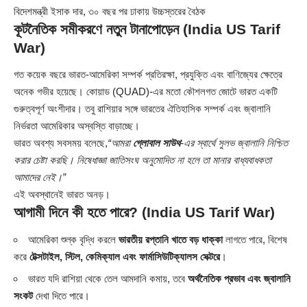
বিদেশমন্ত্রী ইসাক দার, ৩০ বছর পর ঢাকায় উচ্চস্তরের বৈঠক
কূটনৈতিক সমীকরণে নতুন টানাপোড়েন
(India US Tarif
War)
গত কয়েক বছরে ভারত-আমেরিকা সম্পর্ক প্রতিরক্ষা, প্রযুক্তি এবং বাণিজ্যের ক্ষেত্রে
অনেক গভীর হয়েছে। কোয়াড (QUAD)-এর মতো কৌশলগত জোটে ভারত একটি
গুরুত্বপূর্ণ অংশীদার। তবু রাশিয়ার সঙ্গে ভারতের ঐতিহাসিক সম্পর্ক এবং জ্বালানি
নির্ভরতা আমেরিকার অস্বস্তি বাড়াচ্ছে।
ভারত অবশ্য সবসময় বলেছে,
“আমরা
গ্লোবাল সাউথ
-এর স্বার্থে সুলভ জ্বালানি নিশ্চিত
করার চেষ্টা করছি। নিষেধাজ্ঞা জাতিসংঘ অনুমোদিত না হলে তা মানার বাধ্যবাধকতা
আমাদের নেই।”
এই অবস্থানেই ভারত অনড়।
আগামী দিনে কী হতে পারে?
(India US Tarif War)
আমেরিকা শুল্ক বৃদ্ধি করলে
ভারতীয় রপ্তানি খাতে বড় ধাক্কা
লাগতে পারে, বিশেষ
করে
টেক্সটাইল, স্টিল, কেমিক্যাল এবং ফার্মাসিউটিক্যালস সেক্টরে
।
ভারত যদি রাশিয়া থেকে তেল আমদানি কমায়, তবে
অর্থনৈতিক প্রভাব এবং জ্বালানি
সংকট
দেখা দিতে পারে।