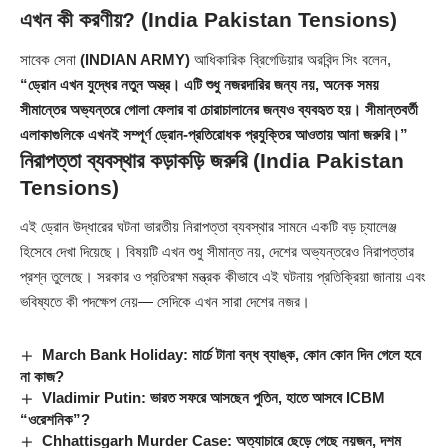
এখন কী করণীয়?
(India Pakistan Tensions)
সাবেক সেনা
(INDIAN ARMY)
আধিকারিক ব্রিগেডিয়ার অরবিন্দ সিং বলেন,
“ড্রোন এখন যুদ্ধের নতুন অস্ত্র। এটি শুধু নজরদারির জন্য নয়, অনেক সময়
সীমান্তের অভ্যন্তরে গোলা ফেলার বা চোরাচালানের জন্যও ব্যবহৃত হয়। সীমান্তবর্তী
এলাকাগুলিকে এখনই সম্পূর্ণ ড্রোন-প্রতিরোধক প্রযুক্তির আওতায় আনা জরুরি।”
নিরাপত্তা ব্যবস্থার কড়াকড়ি জরুরি
(India Pakistan
Tensions)
এই ড্রোন উদ্ধারের ঘটনা ভারতীয় নিরাপত্তা ব্যবস্থার সামনে একটি বড় চ্যালেঞ্জ
হিসেবে দেখা দিয়েছে। বিষয়টি এখন শুধু সীমান্ত নয়, দেশের অভ্যন্তরেও নিরাপত্তার
প্রশ্ন তুলেছে। সরকার ও প্রতিরক্ষা মন্ত্রক কীভাবে এই ঘটনায় প্রতিক্রিয়া জানায় এবং
ভবিষ্যতে কী পদক্ষেপ নেয়— সেদিকে এখন সারা দেশের নজর।
March Bank Holiday: মার্চে টানা বন্ধ ব্যাঙ্ক, কোন কোন দিন গেলে হবে
না কাজ?
Vladimir Putin: ভারত সফরে আসছেন পুতিন, হাতে আসবে ICBM
“ওরেশনিক”?
Chhattisgarh Murder Case: অত্যাচারে ছেড়ে গেছে নয়জন, দশম