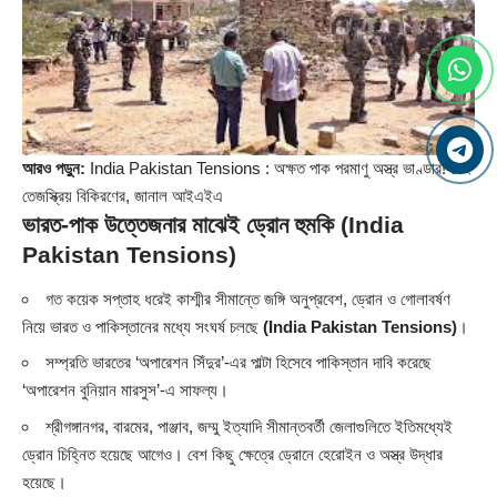
আরও পড়ুন:
India Pakistan Tensions : অক্ষত পাক পরমাণু অস্ত্র ভাণ্ডার! নেই
তেজস্ক্রিয় বিকিরণের, জানাল আইএইএ
ভারত-পাক উত্তেজনার মাঝেই ড্রোন হুমকি
(India
Pakistan Tensions)
গত কয়েক সপ্তাহ ধরেই কাশ্মীর সীমান্তে জঙ্গি অনুপ্রবেশ, ড্রোন ও গোলাবর্ষণ
নিয়ে ভারত ও পাকিস্তানের মধ্যে সংঘর্ষ চলছে
(India Pakistan Tensions)
।
সম্প্রতি ভারতের ‘অপারেশন সিঁদুর’-এর পাল্টা হিসেবে পাকিস্তান দাবি করেছে
‘অপারেশন বুনিয়ান মারসুস’-এ সাফল্য।
শ্রীগঙ্গানগর, বারমের, পাঞ্জাব, জম্মু ইত্যাদি সীমান্তবর্তী জেলাগুলিতে ইতিমধ্যেই
ড্রোন চিহ্নিত হয়েছে আগেও। বেশ কিছু ক্ষেত্রে ড্রোনে হেরোইন ও অস্ত্র উদ্ধার
হয়েছে।