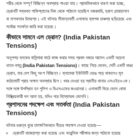
শরীর থেকে সম্পূর্ণ বিচ্ছিন্ন অবস্থায় পাওয়া যায়। প্রাথমিকভাবে ধারণা করা হচ্ছে,
ড্রোনটি সম্ভবত পাকিস্তানের দিক থেকে পাঠানো হয়েছিল নজরদারি, ড্রাগ চোরাচালান
বা নাশকতার উদ্দেশ্যে। এই ঘটনায় সীমান্তবর্তী এলাকায় ব্যাপক চাঞ্চল্য ছড়িয়েছে এবং
সর্বোচ্চ সতর্কতা জারি করা হয়েছে।
কীভাবে সামনে এল ড্রোন?
(India Pakistan
Tensions)
অনুপগড় ব্লকের বাসিন্দারা মাঠে কাজ করার সময় প্রথম নজরে আসেন একটি অচেনা
ধাতব বস্তু
(India Pakistan Tensions)
। কাছে গিয়ে দেখেন, সেটি একটি ভাঙা
ড্রোন, যার বেশ কিছু অংশ বিচ্ছিন্ন। ক্যামেরা ইউনিটটি ভেঙে পড়ে থাকলেও মূল
কাঠামোটি প্রায় অক্ষত অবস্থায় ছিল। খবর দেওয়া হয় স্থানীয় থানার এসএইচও-কে।
সঙ্গে সঙ্গে উপস্থিত হন পুলিশ ও বিএসএফের জওয়ানরা। এলাকাটি ঘিরে ফেলে বোমা
নিষ্ক্রিয়কারী দল আনা হয়, যদিও পরে বিস্ফোরক মেলেনি।
প্রশাসনের পদক্ষেপ এবং সতর্কতা
(India Pakistan
Tensions)
ঘটনার গুরুত্ব বুঝে তাৎক্ষণিকভাবে নীচের পদক্ষেপ নেওয়া হয়েছে—
ড্রোনটি বাজেয়াপ্ত করা হয়েছে এবং ফরেন্সিক পরীক্ষার জন্য পাঠানো হয়েছে