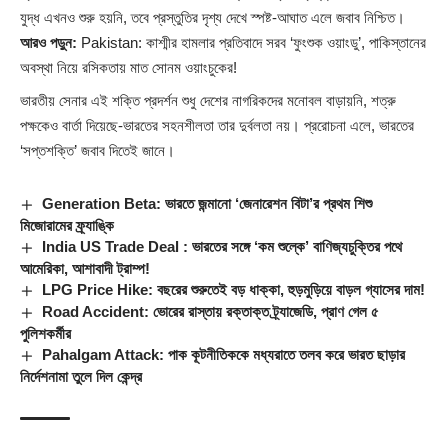
যুদ্ধ এখনও শুরু হয়নি, তবে প্রস্তুতির দৃশ্য দেখে স্পষ্ট-আঘাত এলে জবাব নিশ্চিত।
আরও পড়ুন:
Pakistan: কাশ্মীর হামলার প্রতিবাদে সরব ‘ফুংশুক ওয়াংডু’, পাকিস্তানের
অবস্থা নিয়ে রসিকতায় মাত সোনম ওয়াংচুকের!
ভারতীয় সেনার এই শক্তি প্রদর্শন শুধু দেশের নাগরিকদের মনোবল বাড়ায়নি, শত্রু
পক্ষকেও বার্তা দিয়েছে-ভারতের সহনশীলতা তার দুর্বলতা নয়। প্ররোচনা এলে, ভারতের
‘সপ্তশক্তি’ জবাব দিতেই জানে।
Generation Beta: ভারতে জন্মানো ‘জেনারেশন বিটা’র প্রথম শিশু
মিজোরামের ফ্র্যাঙ্কি
India US Trade Deal : ভারতের সঙ্গে ‘কম শুল্কে’ বাণিজ্যচুক্তির পথে
আমেরিকা, আশাবাদী ট্রাম্প!
LPG Price Hike: বছরের শুরুতেই বড় ধাক্কা, হুড়মুড়িয়ে বাড়ল গ্যাসের দাম!
Road Accident: ভোরের রাস্তায় রক্তাক্ত ট্র্যাজেডি, প্রাণ গেল ৫
পুলিশকর্মীর
Pahalgam Attack: পাক কূটনীতিককে মধ্যরাতে তলব করে ভারত ছাড়ার
নির্দেশনামা তুলে দিল কেন্দ্র