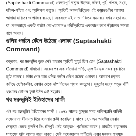
(Saptashakti Command) গুরুত্বপূর্ণ কমান্ড-উত্তর, দক্ষিণ, পূর্ব, পশ্চিম, মধ্য,
দক্ষিণ-পশ্চিম এবং প্রশিক্ষণ কমান্ড। প্রতিটি অঞ্চলভিত্তিক এই কমান্ডগুলির আলাদা
আলাদা দায়িত্ব ও পরিসর রয়েছে। একসঙ্গে এই সাত শক্তির সমন্বয়ে যখন মহড়া হয়,
তা কেবলমাত্র একটি বার্তাই দেয়-যেকোনও পরিস্থিতিতে একযোগে রুখে দাঁড়ানোর ক্ষমতা
রাখে ভারত।
গুলির গর্জনে কেঁপে উঠেছে এলাকা (Saptashakti
Command)
শুক্রবার, থর মরুভূমির বুকে সেই মহড়ার প্রতিটি মুহূর্ত ছিল চোখ (Saptashakti
Command) ধাঁধানো। একের পর এক সাঁজোয়া গাড়ি, যুদ্ধ ট্যাঙ্ক মরুর বুক চিরে
ছুটে চলেছে। মর্টার শেল আর গুলির গর্জনে কেঁপে উঠেছে এলাকা। আকাশে চক্কর
কাটছে হেলিকপ্টার, সেখান থেকে ঝাঁপ দিচ্ছেন প্যারা কমান্ডো। মুহূর্তের মধ্যে শত্রু ঘাঁটি
ধ্বংসের কৌশল ফুটে উঠল এই মহড়ায়।
থর মরুভূমিই ইতিহাসের সাক্ষী
এই থর মরুভূমিই ইতিহাসের সাক্ষী। ১৯৭১ সালের যুদ্ধের সময় পাকিস্তানি বাহিনী
লঙ্গেওয়ালা সীমান্ত দিয়ে হামলার চেষ্টা করেছিল। মাত্র ১২০ জন ভারতীয় সেনার
নেতৃত্বে মেজর কুলদীপ সিং চাঁদপুরি সেই আক্রমণ প্রতিহত করেন। ভারতীয় বায়ুসেনার
সাহায্যে পাল্টা আঘাত হানে ভারত। সেই লঙ্গেওয়ালার মাটিতেই এবার মহড়ার মাধ্যমে