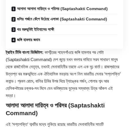
আলাদা আলাদা দায়িত্ব ও পরিসর (Saptashakti Command)
গুলির গর্জনে কেঁপে উঠেছে এলাকা (Saptashakti Command)
থর মরুভূমিই ইতিহাসের সাক্ষী
জঙ্গি হামলার জবাব
ট্রাইব টিভি বাংলা ডিজিটাল:
কাশ্মীরের পহেলগাঁওয়ে জঙ্গি হামলার পর গোটা
(
Saptashakti
Command) দেশ জুড়ে যখন বদলার দাবিতে সরব সাধারণ মানুষ
থেকে রাজনৈতিক নেতৃত্ব, তখনই সেনাবাহিনীর তরফে এল এক দৃঢ় বার্তা। রাজস্থানের
উত্তপ্ত থর মরুভূমিতে এক ঐতিহাসিক মহড়ায় অংশ নিল ভারতীয় সেনার ‘সপ্তশক্তি’
কমান্ড। প্রবল রোদে, বালির ঢিবির উপর দিয়ে ট্যাঙ্কের গর্জন, গোলার শব্দ আর
হেলিকপ্টারের চক্কর-সব মিলে যেন ভবিষ্যতের যুদ্ধের সম্ভাব্য চিত্র আঁকল এই
মহড়া।
আলাদা আলাদা দায়িত্ব ও পরিসর (Saptashakti
Command)
এই ‘সপ্তশক্তি’ শব্দটির মধ্যে লুকিয়ে রয়েছে ভারতীয় সেনাবাহিনীর সাতটি