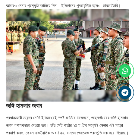
আবারও সেনার প্রস্তুতি জানিয়ে দিল—ইতিহাসের পুনরাবৃত্তি হলেও, ভারত তৈরি।
জঙ্গি হামলার জবাব
প্রধানমন্ত্রী নরেন্দ্র মোদি ইতিমধ্যেই স্পষ্ট জানিয়ে দিয়েছেন, পহেলগাঁওয়ের জঙ্গি হামলার
জবাব যথাযথভাবে দেওয়া হবে। তাঁর সেই বার্তার ২৪ ঘণ্টার মধ্যেই সেনার এই মহড়া
প্রমাণ করল, কেবল রাজনৈতিক ভাষণ নয়, বাস্তব ক্ষেত্রেও প্রস্তুতি শুরু হয়ে গিয়েছে।