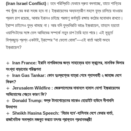
(Iran Israel Conflict)
। তবে পরিস্থিতি যেভাবে দ্রুত বদলাচ্ছে, তাতে শান্তির
পথ খুঁজে বের করা সহজ হবে না। ইজ়রায়েলের অভ্যন্তরীণ মহলে যুদ্ধ চালিয়ে যাওয়ার
প্রবল চাপ রয়েছে, আবার ইরানও চাইছে পরমাণু কর্মসূচি রক্ষায় কঠোর মনোভাব রাখতে।
ট্রাম্প চাইলেও যুদ্ধ থামছে না। আর যদি যুদ্ধবিরতি ভাঙে ইজ়রায়েল, তাহলে হয়তো
ওয়াশিংটনের সঙ্গে তেল আভিভের সম্পর্কে নতুন চাপ তৈরি হতে পারে। এই মুহূর্তে
বিশ্বজুড়ে প্রশ্ন একটাই, ট্রাম্পের “না ফেলো বোমা”—এই বার্তা আদৌ শুনবে
ইজ়রায়েল?
Iran France: ইরানি নাগরিকদের জন্য সাহায্যের হাত ফ্রান্সের, মানবিক ভিসার
সংখ্যা বাড়ানোর পরিকল্পনা
Iran Gas Tankar: কোন দুঃস্বপ্নের যাত্রা শেষে গ্যাসবাহী ২ জাহাজ দেশে
ফিরল?
Jerusalem Wildfire : জেরুসালেমের দাবানলে হামাস যোগ! ইজ়রায়েলের
অভিযোগের পেছনে কারণ কি?
Donald Trump: শুল্ক টানাপোড়েনের মাঝেও হোয়াইট হাউসে দীপাবলি
উদযাপন
Sheikh Hasina Speech: ‘বিচার হবে’-হাসিনার দেশে ফেরার বার্তা,
রাজনৈতিক অবস্থান মজবুত করতে তৎপর প্রাক্তন প্রধানমন্ত্রী!