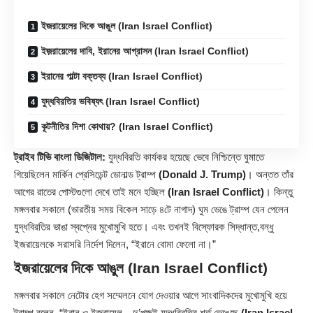
ইজরায়েলের দিকে আঙুল (Iran Israel Conflict)
ইজ়রায়েলের দাবি, ইরানের আগ্রাসন (Iran Israel Conflict)
ইরানের পাল্টা বক্তব্য (Iran Israel Conflict)
যুদ্ধবিরতির ভবিষ্যৎ (Iran Israel Conflict)
কূটনীতির দিশা কোথায়? (Iran Israel Conflict)
ট্রাইব টিভি বাংলা ডিজিটাল:
যুদ্ধবিরতি কার্যকর হয়েছে ভেবে নিশ্চিন্তে ঘুমাতে
গিয়েছিলেন মার্কিন প্রেসিডেন্ট ডোনাল্ড ট্রাম্প
(Donald J. Trump)
। অন্তত তাঁর
আগের রাতের পোস্টগুলো দেখে তাই মনে হচ্ছিল
(Iran Israel Conflict)
। কিন্তু
মঙ্গলবার সকালে (ভারতীয় সময় বিকেল সাড়ে ৪টে নাগাদ) ঘুম ভেঙে ট্রাম্প যেন পেলেন
যুদ্ধবিরতির ভাঙা স্বপ্নের মুখোমুখি হতে। এবং তখনই বিস্ফোরক সিদ্ধান্ত,বন্ধু
ইজরায়েলকে সরাসরি নির্দেশ দিলেন, “ইরানে বোমা ফেলো না।”
ইজরায়েলের দিকে আঙুল (Iran Israel Conflict)
মঙ্গলবার সকালে নেটোর হেগ সম্মেলনে যোগ দেওয়ার আগে সাংবাদিকদের মুখোমুখি হয়ে
ট্রাম্প বলেন, “ইরান ও ইজরায়েল—দু’পক্ষই যুদ্ধবিরতির শর্ত ভেঙেছে
(Iran Israel