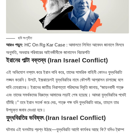
ছবি সংগৃহীত
আরও পড়ুন:
HC On Rg Kar Case : আদালতে লিখিত আবেদন জানালে মিলবে
অনুমতি, অভয়ার পরিবারের আইনজীবীকে জানালেন বিচারপতি
ইরানের পাল্টা বক্তব্য (Iran Israel Conflict)
এই অভিযোগ নস্যাৎ করে ইরান দাবি করে, তাদের সামরিক বাহিনী কোনও যুদ্ধবিরতি
লঙ্ঘন করেনি। উলটে, ইজ়রায়েলই যুদ্ধবিরতির নামে কৌশলী আগ্রাসন চালাচ্ছে বলে
দাবি তেহরানের। ইরানের জাতীয় নিরাপত্তা পরিষদের বিবৃতি জানায়, “জায়নবাদী শত্রু
এবং তাদের সমর্থকদের বিরুদ্ধে আমাদের লড়াই শেষ হয়েছে। আমরা যুদ্ধবিরতির পথেই
হাঁটছি।” তবে ইরান সতর্ক করে দেয়, শত্রু পক্ষ যদি যুদ্ধবিরতি ভাঙে, তাহলে তার
উপযুক্ত জবাব দেওয়া হবে।
যুদ্ধবিরতির ভবিষ্যৎ (Iran Israel Conflict)
ঘটনার এই ঘনঘটায় প্রশ্ন উঠছে—যুদ্ধবিরতি আদৌ কার্যকর আছে কি? যদিও ট্রাম্প