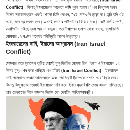
Conflict)
। কিন্তু ইজরায়েলের আচরণে আমি খুবই হতাশ।” এর কিছুক্ষণ পরেই
নিজের সমাজমাধ্যমে একটি পোস্টে তিনি লেখেন, “ওই বোমাগুলি ছুড়ো না। তুমি যদি এটা
করো, তবে বড় লঙ্ঘন হবে। এখনই তোমার পাইলটদের ফিরিয়ে নাও।” এই বার্তায় স্পষ্ট,
ওয়াশিংটন চাইছে যুদ্ধ আর না বাড়ুক। তবে ট্রাম্পের হতাশা বোঝা যাচ্ছে, যুদ্ধবিরতি
ঘোষণার ১২ ঘণ্টার মধ্যেই পরিস্থিতি আবার উত্তপ্ত।
ইজ়রায়েলের দাবি, ইরানের আগ্রাসন (Iran Israel
Conflict)
সোমবার রাতে ট্রাম্পের তৃতীয় পোস্টে যুদ্ধবিরতির ঘোষণা ছিল: ইরান ও ইজ়রায়েল ১২
দিনের যুদ্ধ শেষ করে শান্তির পথে হাঁটবে
(Iran Israel Conflict)
। ইজ়রায়েল
সেই প্রস্তাবে সম্মতি জানিয়েছিল এবং প্রেসিডেন্ট ট্রাম্পকে সমর্থন করে বিবৃতি দেয়।
কিন্তু কিছুক্ষণের মধ্যেই ইজ়রায়েল দাবি করে, ইরান যুদ্ধবিরতি ভেঙে হামলা চালিয়েছে।
তাই তেহরানের দিকে হামলার নির্দেশ দেন দেশটির প্রতিরক্ষামন্ত্রী।