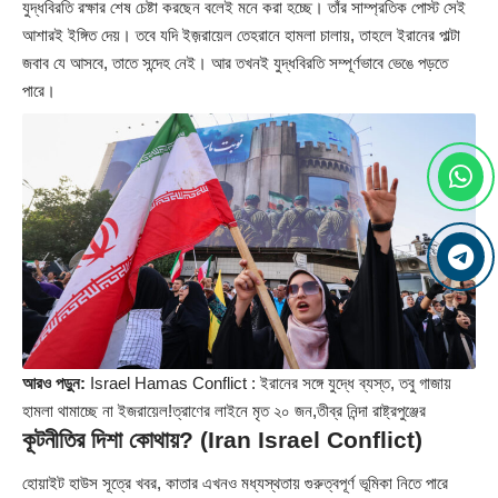
যুদ্ধবিরতি রক্ষার শেষ চেষ্টা করছেন বলেই মনে করা হচ্ছে। তাঁর সাম্প্রতিক পোস্ট সেই
আশারই ইঙ্গিত দেয়। তবে যদি ইজ়রায়েল তেহরানে হামলা চালায়, তাহলে ইরানের পাল্টা
জবাব যে আসবে, তাতে সন্দেহ নেই। আর তখনই যুদ্ধবিরতি সম্পূর্ণভাবে ভেঙে পড়তে
পারে।
আরও পড়ুন:
Israel Hamas Conflict : ইরানের সঙ্গে যুদ্ধে ব্যস্ত, তবু গাজায়
হামলা থামাচ্ছে না ইজরায়েল!ত্রাণের লাইনে মৃত ২০ জন,তীব্র নিন্দা রাষ্ট্রপুঞ্জের
কূটনীতির দিশা কোথায়? (Iran Israel Conflict)
হোয়াইট হাউস সূত্রে খবর, কাতার এখনও মধ্যস্থতায় গুরুত্বপূর্ণ ভূমিকা নিতে পারে