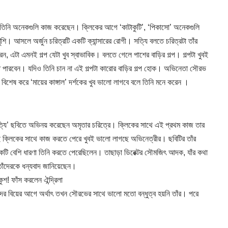
নি অনেকগুলি কাজ করেছেন। ক্লিকের আগে ‘কাটাকুটি’, ‘পিকাসো’ অনেকগুলি
ি। আসলে অর্জুন চরিত্রটি একটি ক্যান্সারের রোগী। সত্যি বলতে চরিত্রটা তাঁর
 এটা এমনই গল্প যেটা খুব স্বাভাবিক। বলতে গেলে পাশের বাড়ির গল্প। গল্পটা খুবই
ে পারবেন। যদিও তিনি চান না এই গল্পটা কারোর বাড়ির গল্প হোক। অভিনেতা সৌরভ
ষ করে ‘মায়ের কাঙ্গাল’ দর্শকের খুব ভালো লাগবে বলে তিনি মনে করেন ।
যি’ ছবিতে অভিনয় করেছেন অমৃতার চরিত্রে। ক্লিকের সাথে এই প্রথম কাজ তার
ই ক্লিকের সাথে কাজ করতে পেরে খুবই ভালো লাগছে অভিনেত্রীর। ছবিটির তাঁর
নে একটি বেশি ধারণা তিনি করতে পেরেছিলেন। তাছাড়া ডিরেক্টর সৌমজিৎ আদক, যাঁর কথা
াঁদেরকে ধন্যবাদ জানিয়েছেন।
 ফাঁস করলেন ঐন্দ্রিলা
ঁদের বিয়ের আগে অর্থাৎ তখন সৌরভের সাথে ভালো মতো বন্ধুত্ব হয়নি তাঁর। পরে