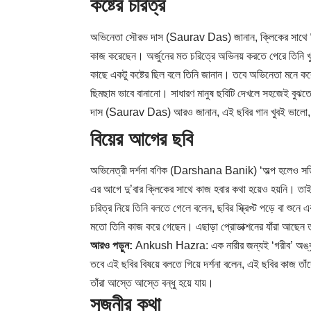
কষ্টের চরিত্র
অভিনেতা সৌরভ দাস (Saurav Das) জানান, ক্লিকের সাথে তি
কাজ করেছেন। অর্জুনের মত চরিত্রে অভিনয় করতে পেরে তিনি খুশ
কাছে একটু কষ্টের ছিল বলে তিনি জানান। তবে অভিনেতা মনে করেন,
ছিমছাম ভাবে বানানো। সাধারণ মানুষ ছবিটি দেখলে সহজেই বুঝত
দাস (Saurav Das) আরও জানান, এই ছবির গান খুবই ভালো, বিশে
বিয়ের আগের ছবি
অভিনেত্রী দর্শনা বণিক (Darshana Banik) ‘অল্প হলেও সত্
এর আগে দু’বার ক্লিকের সাথে কাজ হবার কথা হয়েও হয়নি। তা
চরিত্র নিয়ে তিনি বলতে গেলে বলেন, ছবির স্ক্রিপ্ট পড়ে বা শু
মতো তিনি কাজ করে গেছেন। এছাড়া প্রোডাক্শনের যাঁরা আছেন ত
আরও পড়ুন:
Ankush Hazra: এক নারীর জন্যই ‘গরীব’ অঙ্কুশ!
তবে এই ছবির বিষয়ে বলতে গিয়ে দর্শনা বলেন, এই ছবির কাজ তা
তাঁরা আস্তে আস্তে বন্ধু হয়ে যায়।
সৃজনীর কথা