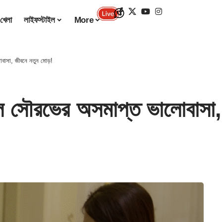
খেলা
লাইফস্টাইল
More
াসা, জীবনে নতুন মোড়!
সৌরভের অসমাপ্ত ভালোবাসা, 