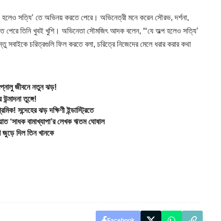
ল্প হলেও সত্যি’ তে অভিনয় করতে পেরে। অভিনেত্রী মনে করেন সৌরভ, দর্শনা,
ে পেরে তিনি খুবই খুশি। অভিনেতা সৌমজিৎ আদক বলেন, “‘যে অল্প হলেও সত্যি’
্তু সবাইকে চরিত্রগুলি ফিল করতে বলা, চরিত্রে নিজেদের মেলে ধরার করার কথা
্নালু জীবনে নতুন ঝড়!
্মাদনা তুঙ্গে!
 সন্দেহের ঝড় দক্ষিণী ইন্ডাস্ট্রিতে
াত ‘সাধক বামাখ্যাপা’র লেখক ঋতম ঘোষাল
জুড়ে দিল তিন খানকে
Facebook