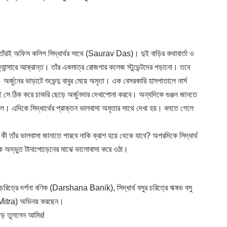
 তাঁরই অফিস কলিগ সিদ্ধার্থর সাথে (
Saurav Das
)। দুই বাড়ির কথাবার্তা ও
ক্যান্সারে আক্রান্ত। তাঁর একমাত্র রোজগার কলেজ স্টুডেন্টদের পড়ানো। তবে
অর্জুনের ভাড়াটে শুভেন্দু বাবুর মেয়ে অমৃতা। এক বেসরকারি হাসপাতালে নার্স
াই সে ঠিক করে চাকরি ছেড়ে অর্জুনদার দেখাশোনা করবে। অন্যদিকে গুঞ্জন জানতে
 ছিল। এদিকে সিদ্ধার্থের প্রাক্তন ভালবাসা অমৃতার সাথে দেখা হয়। বলতে গেলে
 কী তাঁর ভালবাসা জানাতে পারবে নাকি ক্রাশ হয়ে থেকে যাবে? অপরদিকে সিদ্ধার্থ
ক এক অদ্ভুত টানাপোড়েনের মাঝে ভালোবাসা করে ওঠা।
িত্রে দর্শনা বণিক (Darshana Banik), সিদ্ধার্থ বসুর চরিত্রে ঋষভ বসু
 Mitra) অভিনয় করছেন।
ড় তুললেন আমির!