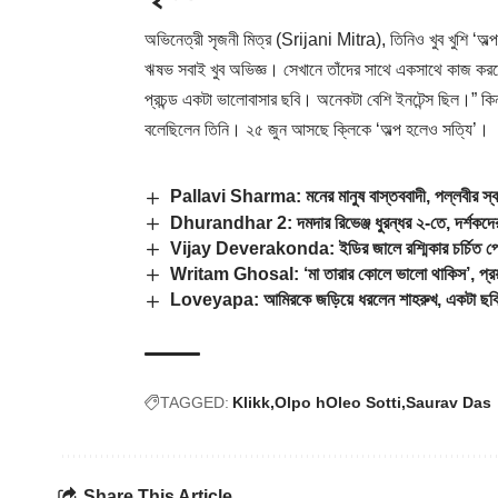
অভিনেত্রী সৃজনী মিত্র (Srijani Mitra), তিনিও খুব খুশি ‘অ
ঋষভ সবাই খুব অভিজ্ঞ। সেখানে তাঁদের সাথে একসাথে কাজ করত
প্রচন্ড একটা ভালোবাসার ছবি। অনেকটা বেশি ইনটেন্স ছিল।” কিন
বলেছিলেন তিনি। ২৫ জুন আসছে ক্লিকে ‘অল্প হলেও সত্যি’।
Pallavi Sharma: মনের মানুষ বাস্তববাদী, পল্লবীর স্বপ
Dhurandhar 2: দমদার রিভেঞ্জ ধুরন্ধর ২-তে, দর্শকদের উন
Vijay Deverakonda: ইডির জালে রশ্মিকার চর্চিত প্রেমিক!
Writam Ghosal: ‘মা তারার কোলে ভালো থাকিস’, প্রয়
Loveyapa: আমিরকে জড়িয়ে ধরলেন শাহরুখ, একটা ছবি 
TAGGED:
Klikk
Olpo hOleo Sotti
Saurav Das
Share This Article