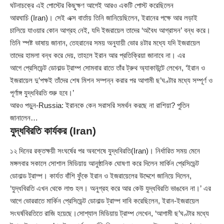
ঘটনাচক্রে এই পোস্টের কিছুক্ষণ আগেই আরও একটি পোস্ট করেছিলেন
আরঘাচি (Iran)। সেই এক্স বার্তায় তিনি জানিয়েছিলেন, ইরানের পক্ষে আর লড়াই
চালিয়ে যাওয়ার কোন আগ্রহ নেই, যদি ইজরায়েল তাদের ‘অবৈধ আগ্রাসন’ বন্ধ করে।
তিনি স্পষ্ট ভাষায় জানান, তেহরানের সময় অনুযায়ী ভোর ৪টার মধ্যে যদি ইজরায়েল
তাদের হামলা বন্ধ করে দেয়, তাহলে ইরান আর প্রতিক্রিয়া জানাবে না। এর
আগে প্রেসিডেন্ট ডোনাল্ড ট্রাম্প সোমবার রাতে তাঁর ট্রুথ অ্যাকাউন্টে লেখেন, ‘ইরান ও
ইজরায়েল দু’পক্ষই তাঁদের শেষ মিশন সম্পন্ন করার পর আগামী ছ’ঘণ্টার মধ্যে সম্পূর্ণ ও
পূর্ণাঙ্গ যুদ্ধবিরতি শুরু হবে।’
আরও পড়ুন-
Russia: ইরানকে কেন সরাসরি সমর্থন করছে না রাশিয়া? পুতিন
জানালেন…
যুদ্ধবিরতি কার্যকর (Iran)
১২ দিনের রক্তক্ষয়ী সংঘর্ষের পর অবশেষে যুদ্ধবিরতি(Iran)। নির্ধারিত সময় মেনে
মঙ্গলবার সকালে সোশাল মিডিয়ায় আনুষ্ঠানিক ঘোষণা করে দিলেন মার্কিন প্রেসিডেন্ট
ডোনাল্ড ট্রাম্প। কার্যত বাঁশি ফুঁকে ইরান ও ইজরায়েলের উদ্দেশে জানিয়ে দিলেন,
‘যুদ্ধবিরতি এখন থেকে লাগু হল। অনুগ্রহ করে আর কেউ যুদ্ধবিরতি ভাঙবেন না।’ এর
আগে ভোররাতে মার্কিন প্রেসিডেন্ট ডোনাল্ড ট্রাম্প দাবি করেছিলেন, ইরান-ইজরায়েল
সংঘর্ষবিরতিতে রাজি হয়েছে।সোশ্যাল মিডিয়ায় ট্রাম্প লেখেন, ‘আগামী ছ’ঘণ্টার মধ্যে