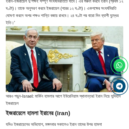
ইরান-ইজরায়েল দু’পক্ষই সম্পূর্ণ সংঘর্ষবিরতিতে যাবে। এর শুরুটা করবে ইরান (প্রথম ১২
ঘণ্টা)। তাকে অনুসরণ করবে ইজরায়েল (পরের ১২ ঘণ্টা)। একপক্ষের সংঘর্ষবিরতি
ঘোষণা করলে অপর পক্ষও শান্তি বজায় রাখবে। ২৪ ঘণ্টা পর বারো দিন ব্যাপী যুদ্ধের
ইতি।’
আরও পড়ুন-
Israel: মার্কিন হামলার আগে ইউরেনিয়াম স্থানান্তর! ইরান নিয়ে সন্দিহান
ইজরায়েল
ইজরায়েলে হামলা ইরানের (Iran)
যদিও ইজরায়েলের অভিযোগ, মঙ্গলবার সকালেও ইরান তাদের উপর হামলা