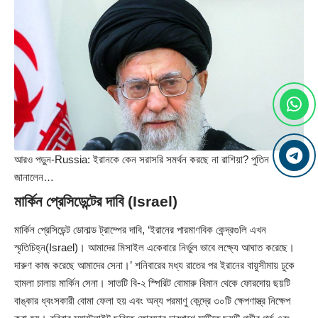
আরও পড়ুন-
Russia: ইরানকে কেন সরাসরি সমর্থন করছে না রাশিয়া? পুতিন
জানালেন…
মার্কিন প্রেসিডেন্টের দাবি (Israel)
মার্কিন প্রেসিডেন্ট ডোনাল্ড ট্রাম্পের দাবি, ‘ইরানের পারমাণবিক কেন্দ্রগুলি এখন
স্মৃতিচিহ্ন(Israel)। আমাদের মিসাইল একেবারে নির্ভুল ভাবে লক্ষ্যে আঘাত করেছে।
দারুণ কাজ করেছে আমাদের সেনা।’ শনিবারের মধ্য রাতের পর ইরানের বায়ুসীমায় ঢুকে
হামলা চালায় মার্কিন সেনা। সাতটি বি-২ স্পিরিট বোমারু বিমান থেকে ফোরদোয় ছয়টি
বাঙ্কার ধ্বংসকারী বোমা ফেলা হয় এবং অন্য পরমাণু কেন্দ্রে ৩০টি ক্ষেপণাস্ত্র নিক্ষেপ