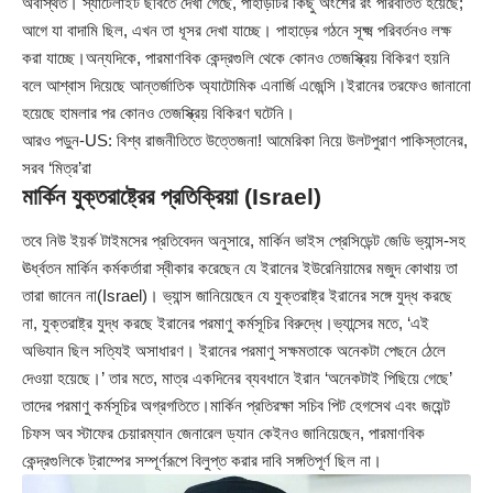
অবস্থিত। স্যাটেলাইট ছবিতে দেখা গেছে, পাহাড়টির কিছু অংশের রং পরিবর্তিত হয়েছে;
আগে যা বাদামি ছিল, এখন তা ধূসর দেখা যাচ্ছে। পাহাড়ের গঠনে সূক্ষ্ম পরিবর্তনও লক্ষ
করা যাচ্ছে।অন্যদিকে, পারমাণবিক কেন্দ্রগুলি থেকে কোনও তেজস্ক্রিয় বিকিরণ হয়নি
বলে আশ্বাস দিয়েছে আন্তর্জাতিক অ্যাটোমিক এনার্জি এজেন্সি।ইরানের তরফেও জানানো
হয়েছে হামলার পর কোনও তেজস্ক্রিয় বিকিরণ ঘটেনি।
আরও পড়ুন-
US: বিশ্ব রাজনীতিতে উত্তেজনা! আমেরিকা নিয়ে উলটপুরাণ পাকিস্তানের,
সরব ‘মিত্র’রা
মার্কিন যুক্তরাষ্ট্রের প্রতিক্রিয়া (Israel)
তবে নিউ ইয়র্ক টাইমসের প্রতিবেদন অনুসারে, মার্কিন ভাইস প্রেসিডেন্ট জেডি ভ্যান্স-সহ
ঊর্ধ্বতন মার্কিন কর্মকর্তারা স্বীকার করেছেন যে ইরানের ইউরেনিয়ামের মজুদ কোথায় তা
তারা জানেন না(Israel)। ভ্যান্স জানিয়েছেন যে যুক্তরাষ্ট্র ইরানের সঙ্গে যুদ্ধ করছে
না, যুক্তরাষ্ট্র যুদ্ধ করছে ইরানের পরমাণু কর্মসূচির বিরুদ্ধে।ভ্যান্সের মতে, ‘এই
অভিযান ছিল সত্যিই অসাধারণ। ইরানের পরমাণু সক্ষমতাকে অনেকটা পেছনে ঠেলে
দেওয়া হয়েছে।’ তার মতে, মাত্র একদিনের ব্যবধানে ইরান ‘অনেকটাই পিছিয়ে গেছে’
তাদের পরমাণু কর্মসূচির অগ্রগতিতে।মার্কিন প্রতিরক্ষা সচিব পিট হেগসেথ এবং জয়েন্ট
চিফস অব স্টাফের চেয়ারম্যান জেনারেল ড্যান কেইনও জানিয়েছেন, পারমাণবিক
কেন্দ্রগুলিকে ট্রাম্পের সম্পূর্ণরূপে বিলুপ্ত করার দাবি সঙ্গতিপূর্ণ ছিল না।