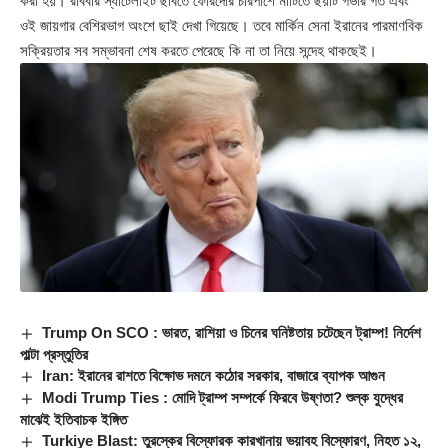
করা হয়। রবিবার স্যাটেলাইট ছবিতে ফোরদোর চারপাশে মাটিতে ছয়টি গভীর গর্ত এবং
ওই জায়গার বেশিরভাগ অংশে ছাই দেখা গিয়েছে। তবে মার্কিন সেনা ইরানের পারমাণবিক
সক্রিয়তার সব সম্ভাবনা শেষ করতে পেরেছে কি না তা নিয়ে সন্দেহ থাকছেই।
Trump On SCO : ভারত, রাশিয়া ও চিনের ঘনিষ্টতায় চটেছেন ট্রাম্প! নির্দেশ
পাল্টা প্রস্তুতির
Iran: ইরানের রাশতে বিক্ষোভ দমনে কঠোর সরকার, বাজারে ব্যাপক আগুন
Modi Trump Ties : মোদি ট্রাম্প সম্পর্কে ফিরবে উষ্ণতা? শুল্ক যুদ্ধের
মাঝেই ইতিবাচক ইঙ্গিত
Turkiye Blast: তুরস্কের বিস্ফোরক কারখানায় ভয়াবহ বিস্ফোরণ, নিহত ১২,