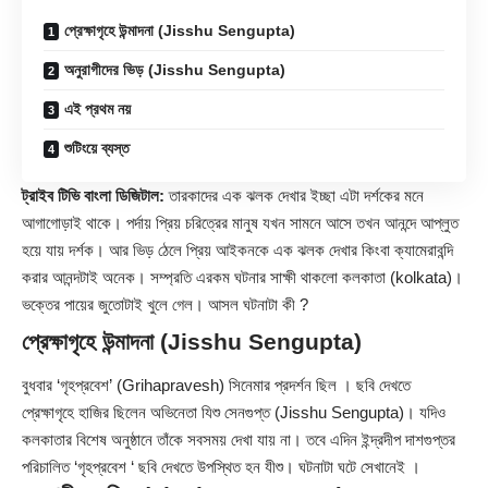
প্রেক্ষাগৃহে উন্মাদনা (Jisshu Sengupta)
অনুরাগীদের ভিড় (Jisshu Sengupta)
এই প্রথম নয়
শুটিংয়ে ব্যস্ত
ট্রাইব টিভি বাংলা ডিজিটাল:
তারকাদের এক ঝলক দেখার ইচ্ছা এটা দর্শকের মনে
আগাগোড়াই থাকে। পর্দায় প্রিয় চরিত্রের মানুষ যখন সামনে আসে তখন আনন্দে আপ্লুত
হয়ে যায় দর্শক। আর ভিড় ঠেলে প্রিয় আইকনকে এক ঝলক দেখার কিংবা ক্যামেরাবন্দি
করার আনন্দটাই অনেক। সম্প্রতি এরকম ঘটনার সাক্ষী থাকলো কলকাতা (kolkata)।
ভক্তের পায়ের জুতোটাই খুলে গেল। আসল ঘটনাটা কী ?
প্রেক্ষাগৃহে উন্মাদনা (Jisshu Sengupta)
বুধবার ‘গৃহপ্রবেশ’ (Grihapravesh) সিনেমার প্রদর্শন ছিল । ছবি দেখতে
প্রেক্ষাগৃহে হাজির ছিলেন অভিনেতা যিশু সেনগুপ্ত (
Jisshu Sengupta
)। যদিও
কলকাতার বিশেষ অনুষ্ঠানে তাঁকে সবসময় দেখা যায় না। তবে এদিন ইন্দ্রদীপ দাশগুপ্তর
পরিচালিত ‘গৃহপ্রবেশ ‘ ছবি দেখতে উপস্থিত হন যীশু। ঘটনাটা ঘটে সেখানেই ।