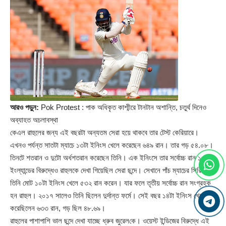
আরও পড়ুন:
Pok Protest : পাক অধিকৃত কাশ্মীরে টানটান অশান্তি, চতুর্থ দিনেও
অব্যাহত অচলাবস্থা
কেএল রাহুলের জন্য এই বছরটা অন্যতম সেরা হয়ে থাকবে তার টেস্ট কেরিয়ারে।
এখনও পর্যন্ত সাতটা ম্যাচে ১৩টা ইনিংস খেলে করেছেন ৬৪৯ রান। তার গড় ৫৪.০৮।
তিনটে শতরান ও দুটো অর্ধশতরান করেছেন তিনি। এক ইনিংসে তার সর্বোচ্চ রান ১৩৭।
ইংল্যান্ডের বিরুদ্ধেও রাহুলকে দেখা গিয়েছিল সেরা ছন্দে। সেখানে পাঁচ ম্যাচের সিরিজে
তিনি মোট ১০টা ইনিংস খেলে ৫৩২ রান করেন। যার ফলে তৃতীয় সর্বোচ্চ রান সংগ্রহক
হন রাহুল। ২০১৭ সালেও তিনি ছিলেন দুর্দান্ত ফর্মে। সেই বছর ১৪টা ইনিংস খেলে
করেছিলেন ৬৩৩ রান, গড় ছিল ৪৮.৬৯।
রাহুলের পাশাপাশি ভাল ছন্দে দেখা যাচ্ছে ধ্রুব জুরেল‌কে। ওয়েস্ট ইন্ডিজের বিরুদ্ধে এই