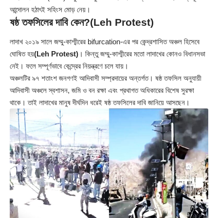
আন্দোলন হঠাৎই সহিংস মোড় নেয়।
ষষ্ঠ তফসিলের দাবি কেন?
(Leh Protest)
লাদাখ ২০১৯ সালে জম্মু-কাশ্মীরের bifurcation-এর পর কেন্দ্রশাসিত অঞ্চল হিসেবে
ঘোষিত হয়
(Leh Protest)
। কিন্তু জম্মু-কাশ্মীরের মতো লাদাখের কোনও বিধানসভা
নেই। ফলে সম্পূর্ণভাবে কেন্দ্রের নিয়ন্ত্রণে চলে যায়।
অঞ্চলটির ৯৭ শতাংশ জনগণই আদিবাসী সম্প্রদায়ের অন্তর্গত। ষষ্ঠ তফসিল অনুযায়ী
আদিবাসী অঞ্চলে স্বশাসন, জমি ও বন রক্ষা এবং প্রথাগত অধিকারের বিশেষ সুরক্ষা
থাকে। তাই লাদাখের মানুষ দীর্ঘদিন ধরেই ষষ্ঠ তফসিলের দাবি জানিয়ে আসছেন।