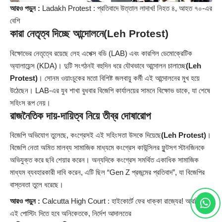
আরও পড়ুন :
Ladakh Protest : প্রতিবাদে উত্তাল লাদাখ! নিহত ৪, আহত ৭০-এর
বেশি
কারা নেতৃত্ব দিচ্ছে আন্দোলনে
(Leh Protest)
বিক্ষোভের নেতৃত্বে রয়েছে লেহ এপেক্স বডি (LAB) এবং কারগিল ডেমোক্রেটিক
অ্যালায়েন্স (KDA)। দুটি সংগঠনই বহুদিন ধরে যৌথভাবে আন্দোলন চালাচ্ছে
(Leh
Protest)
। সোনম ওয়াংচুকের মতো বিশিষ্ট জলবায়ু কর্মী এই আন্দোলনের মুখ হয়ে
উঠেছেন। LAB-এর যুব শাখা বুধবার বিজেপি কার্যালয়ের সামনে বিক্ষোভ ডাকে, যা শেষে
সহিংস রূপ নেয়।
রাজনৈতিক দায়-দায়িত্ব নিয়ে তীব্র দোষারোপ
বিজেপি অভিযোগ তুলেছে, কংগ্রেসই এই সহিংসতা উসকে দিয়েছে
(Leh Protest)
।
বিজেপি নেতা অমিত মালব্য সামাজিক মাধ্যমে কংগ্রেস কাউন্সিলর ফুন্টসগ স্টানজিনকে
অভিযুক্ত করে ছবি শেয়ার করেন। অন্যদিকে কংগ্রেস সমর্থিত একাধিক সামাজিক
মাধ্যম ব্যবহারকারী দাবি করেন, এটি ছিল “Gen Z প্রজন্মের প্রতিবাদ”, যা বিজেপির
বাস্তবতা তুলে ধরেছে।
আরও পড়ুন :
Calcutta High Court : হাইকোর্টে ফের ধাক্কা রাজ্যের! আরজি কর-
এই পোস্টিং দিতে হবে অনিকেতকে, নির্দেশ আদালতের