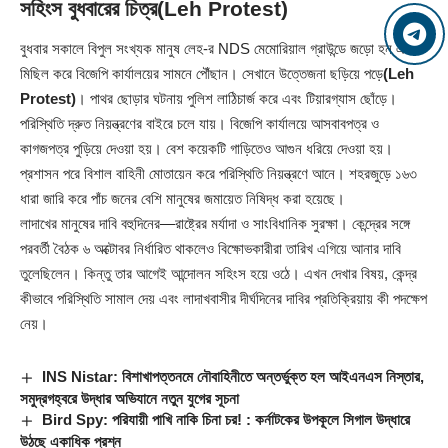
সহিংস বুধবারের চিত্র
(Leh Protest)
বুধবার সকালে বিপুল সংখ্যক মানুষ লেহ-র NDS মেমোরিয়াল গ্রাউন্ডে জড়ো হন এবং
মিছিল করে বিজেপি কার্যালয়ের সামনে পৌঁছান। সেখানে উত্তেজনা ছড়িয়ে পড়ে
(Leh
Protest)
। পাথর ছোড়ার ঘটনায় পুলিশ লাঠিচার্জ করে এবং টিয়ারগ্যাস ছোঁড়ে।
পরিস্থিতি দ্রুত নিয়ন্ত্রণের বাইরে চলে যায়। বিজেপি কার্যালয়ে আসবাবপত্র ও
কাগজপত্র পুড়িয়ে দেওয়া হয়। বেশ কয়েকটি গাড়িতেও আগুন ধরিয়ে দেওয়া হয়।
প্রশাসন পরে বিশাল বাহিনী মোতায়েন করে পরিস্থিতি নিয়ন্ত্রণে আনে। শহরজুড়ে ১৬৩
ধারা জারি করে পাঁচ জনের বেশি মানুষের জমায়েত নিষিদ্ধ করা হয়েছে।
লাদাখের মানুষের দাবি বহুদিনের—রাষ্ট্রের মর্যাদা ও সাংবিধানিক সুরক্ষা। কেন্দ্রের সঙ্গে
পরবর্তী বৈঠক ৬ অক্টোবর নির্ধারিত থাকলেও বিক্ষোভকারীরা তারিখ এগিয়ে আনার দাবি
তুলেছিলেন। কিন্তু তার আগেই আন্দোলন সহিংস হয়ে ওঠে। এখন দেখার বিষয়, কেন্দ্র
কীভাবে পরিস্থিতি সামাল দেয় এবং লাদাখবাসীর দীর্ঘদিনের দাবির প্রতিক্রিয়ায় কী পদক্ষেপ
নেয়।
INS Nistar: বিশাখাপত্তনমে নৌবাহিনীতে অন্তর্ভুক্ত হল আইএনএস নিস্তার,
সমুদ্রগহ্বরে উদ্ধার অভিযানে নতুন যুগের সূচনা
Bird Spy: পরিযায়ী পাখি নাকি চিনা চর! : কর্নাটকের উপকূলে সিগাল উদ্ধারে
উঠছে একাধিক প্রশ্ন