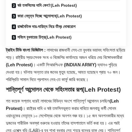
ষষ্ঠ তফসিলের দাবি কেন?(Leh Protest)
কারা নেতৃত্ব দিচ্ছে আন্দোলনে(Leh Protest)
রাজনৈতিক দায়-দায়িত্ব নিয়ে তীব্র দোষারোপ
সহিংস বুধবারের চিত্র(Leh Protest)
ট্রাইব টিভি বাংলা ডিজিটাল :
লাদাখের রাজধানী লেহ-তে বুধবার ভয়াবহ সহিংসতা ছড়িয়ে
পড়ে। রাষ্ট্রীয় স্বয়ংসেবক সংঘ ও বিজেপির কার্যালয়ে আগুন ধরিয়ে দেয় বিক্ষোভকারীরা
(Leh Protest)
। একটি সিআরপিএফ
(INDIAN ARMY)
ভ্যানও পুড়িয়ে
দেওয়া হয়। ঘটনায় অন্তত চার জনের মৃত্যু হয়েছে, আহত হয়েছেন প্রায় ৭০ জন।
পরিস্থিতি সামাল দিতে প্রশাসন লেহ-তে
কার্ফু
জারি করেছে।
শান্তিপূর্ণ আন্দোলন থেকে সহিংসতার রূপ
(Leh Protest)
গত কয়েক সপ্তাহ ধরেই লাদাখের বিভিন্ন অংশে শান্তিপূর্ণ আন্দোলন চলছিল
(Leh
Protest)
। রাষ্ট্রের দাবি ও ষষ্ঠ তফসিলভুক্ত করার দাবিতে জলবায়ু কর্মী সোনম
ওয়াংচুকের নেতৃত্বে ১০ সেপ্টেম্বর থেকে অনশন শুরু হয়। ১৫ জন অনশনকারীর মধ্যে
দুজনের শারীরিক অবস্থা গুরুতর হওয়ায় তাঁদের হাসপাতালে ভর্তি করা হয়। এর পরই
লেহ এপেক্স বডি (LAB)-র যুব শাখা বুধবার লেহ শহরে বন্ধের ডাক দেয়। শান্তিপূর্ণ