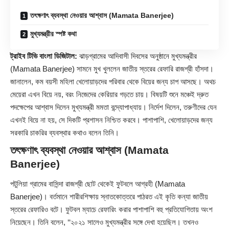
তৎক্ষণাৎ ব্যবস্থা নেওয়ার আশ্বাস (Mamata Banerjee)
মুখ্যমন্ত্রীর স্পষ্ট কথা
ট্রাইব টিভি বাংলা ডিজিটাল:
ঝাড়গ্রামের আদিবাসী দিবসের অনুষ্ঠানে মুখ্যমন্ত্রীর
(
Mamata Banerjee
) সামনে মুখ খুললেন জাতীয় স্তরের রেফারি রাজশ্রী হাঁসদা।
জানালেন, কম বয়সী মহিলা খেলোয়াড়দের পরিবার থেকে বিয়ের জন্য চাপ আসছে। অথচ
মেয়েরা এখন বিয়ে নয়, বরং নিজেদের কেরিয়ার গড়তে চায়। বিষয়টি শুনে মঞ্চেই দ্রুত
পদক্ষেপের আশ্বাস দিলেন মুখ্যমন্ত্রী মমতা বন্দ্যোপাধ্যায়। নির্দেশ দিলেন, তরুণীদের যেন
এখনই বিয়ে না হয়, সে দিকটি প্রশাসন নিশ্চিত করবে। পাশাপাশি, খেলোয়াড়দের জন্য
সরকারি চাকরির ব্যবস্থার কথাও বলেন তিনি।
তৎক্ষণাৎ ব্যবস্থা নেওয়ার আশ্বাস (Mamata
Banerjee)
পটুলিয়া গ্রামের বাসিন্দা রাজশ্রী ছোট থেকেই ফুটবলে আগ্রহী (Mamata
Banerjee)। বর্তমানে শারীরশিক্ষায় স্নাতকোত্তরে পাঠরত এই কৃতি কন্যা জাতীয়
স্তরের রেফারিও বটে। ফুটবল ম্যাচে রেফারিং করার পাশাপাশি বহু প্রতিযোগিতায় অংশ
নিয়েছেন। তিনি বলেন, ‘‘২০২১ সালেও মুখ্যমন্ত্রীর সঙ্গে দেখা হয়েছিল। তখনও