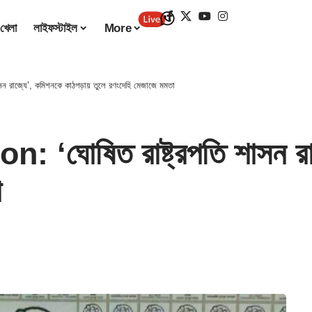
খেলা
লাইফস্টাইল
More
রাজ্যে’, কমিশনকে কাঠগড়ায় তুলে রণংদেহি মেজাজে মমতা
োষিত রাষ্ট্রপতি শাসন রাজ্
া