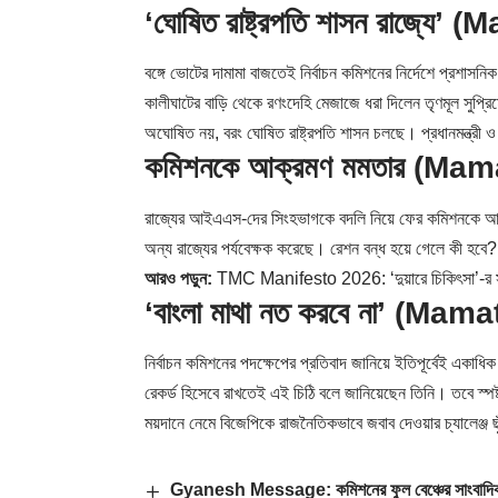
‘ঘোষিত রাষ্ট্রপতি শাসন রাজ্
বঙ্গে ভোটের দামামা বাজতেই নির্বাচন কমিশনের নির্দেশে প্রশাস
কালীঘাটের বাড়ি থেকে রণংদেহি মেজাজে ধরা দিলেন তৃণমূল সুপ্র
অঘোষিত নয়, বরং ঘোষিত রাষ্ট্রপতি শাসন চলছে। প্রধানমন্ত্রী ও
কমিশনকে আক্রমণ মমতার (M
রাজ্যের আইএএস-দের সিংহভাগকে বদলি নিয়ে ফের কমিশনকে আক্রম
অন্য রাজ্যের পর্যবেক্ষক করেছে। রেশন বন্ধ হয়ে গেলে কী হবে
আরও পড়ুন:
TMC Manifesto 2026: ‘দুয়ারে চিকিৎসা’-র সঙ্গে
‘বাংলা মাথা নত করবে না’ (M
নির্বাচন কমিশনের পদক্ষেপের প্রতিবাদ জানিয়ে ইতিপূর্বেই একাধি
রেকর্ড হিসেবে রাখতেই এই চিঠি বলে জানিয়েছেন তিনি। তবে স্প
ময়দানে নেমে বিজেপিকে রাজনৈতিকভাবে জবাব দেওয়ার চ্যালেঞ্জ ছ
Gyanesh Message: কমিশনের ফুল বেঞ্চের সাংবাদিক বৈঠ