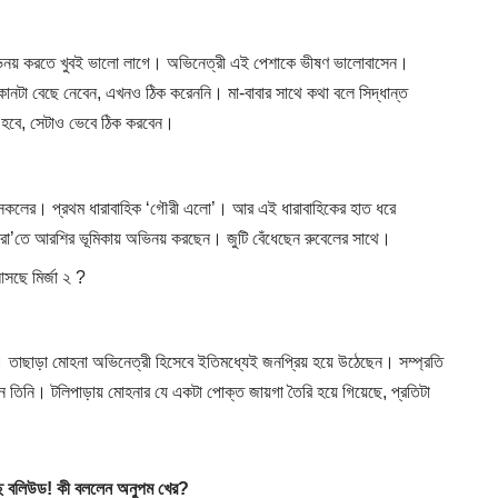
ভিনয় করতে খুবই ভালো লাগে। অভিনেত্রী এই পেশাকে ভীষণ ভালোবাসেন।
োনটা বেছে নেবেন, এখনও ঠিক করেননি। মা-বাবার সাথে কথা বলে সিদ্ধান্ত
ধা হবে, সেটাও ভেবে ঠিক করবেন।
েন সকলের। প্রথম ধারাবাহিক ‘গৌরী এলো’। আর এই ধারাবাহিকের হাত ধরে
হিরো’তে আরশির ভূমিকায় অভিনয় করছেন। জুটি বেঁধেছেন
রুবেলের
সাথে।
আসছে মির্জা ২ ?
তাছাড়া মোহনা অভিনেত্রী হিসেবে ইতিমধ্যেই জনপ্রিয় হয়ে উঠেছেন। সম্প্রতি
 তিনি। টলিপাড়ায় মোহনার যে একটা পোক্ত জায়গা তৈরি হয়ে গিয়েছে, প্রতিটা
ে বলিউড! কী বললেন অনুপম খের?