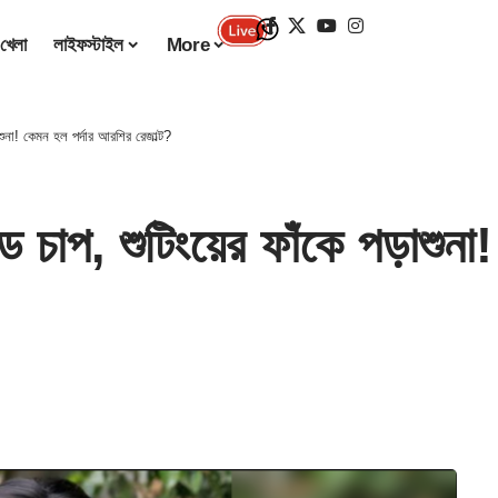
খেলা
লাইফস্টাইল
More
ুনা! কেমন হল পর্দার আরশির রেজাল্ট?
প, শুটিংয়ের ফাঁকে পড়াশুনা