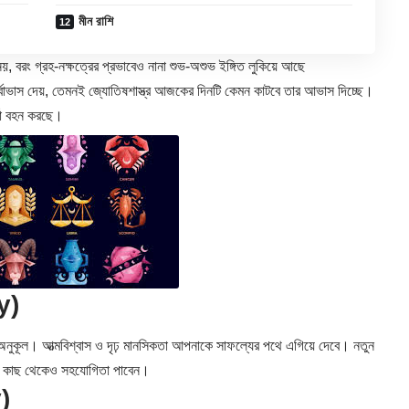
মীন রাশি
, বরং গ্রহ-নক্ষত্রের প্রভাবেও নানা শুভ-অশুভ ইঙ্গিত লুকিয়ে আছে
বাভাস দেয়, তেমনই জ্যোতিষশাস্ত্র আজকের দিনটি কেমন কাটবে তার আভাস দিচ্ছে।
্তা বহন করছে।
y)
 অনুকূল। আত্মবিশ্বাস ও দৃঢ় মানসিকতা আপনাকে সাফল্যের পথে এগিয়ে দেবে। নতুন
দের কাছ থেকেও সহযোগিতা পাবেন।
)