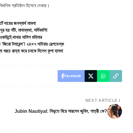
িধানিক প্রতিষ্ঠান হিসেবে দেখছে।
 দায়ের জনস্বার্থ মামলা
হয় গাঁট, মাথাব্যথা, সর্দিকাশি!
উন্টে,থানায় নালিশ মহিলার
রো টলারেন্স’! ২৪×৭ সাইবার হেল্পডেস্ক
রচে রান্না করে চমকে দিলেন কৃপা হাসদা
Facebook
NEXT ARTICLE
Jubin Nautiyal: নিভৃতে বিয়ে সারলেন জুবিন, পাত্রী কে?