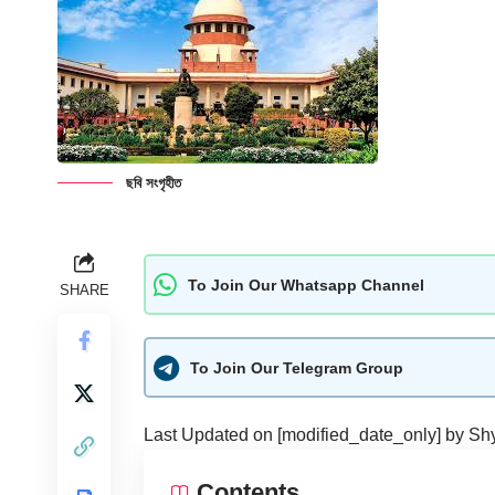
ছবি সংগৃহীত
To Join Our Whatsapp Channel
SHARE
To Join Our Telegram Group
Last Updated on [modified_date_only] by
Sh
Contents