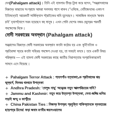
দেন
(Pahalgam attack)
। তিনি এই হামলার তীব্র নিন্দা করে বলেন, “সন্ত্রাসবাদের
বিরুদ্ধে ভারতের সংগ্রামে আমরা সবসময় পাশে থাকব।”এদিকে, নেটিজেনদের একাংশ
ইতিমধ্যেই আরেকটি সার্জিক্যাল স্ট্রাইকের দাবি তুলেছেন। সামাজিক মাধ্যমে ‘জবাব
চাই’ হ্যাশট্যাগে সরব হয়েছেন বহু মানুষ। এখন গোটা দেশের নজর কেন্দ্রের পরবর্তী
পদক্ষেপের দিকে।
মোদী সরকারের অবস্থান
(Pahalgam attack)
সন্ত্রাসের বিরুদ্ধে মোদী সরকারের অবস্থান কতটা কঠোর হয় এবং কূটনৈতিক ও
প্রতিরক্ষা স্তরে কতটা সক্রিয় পদক্ষেপ নেওয়া হয়, তা সময়ই বলবে। তবে একটি বিষয়
পরিষ্কার — এই হামলা মোদী সরকারের কাছে জাতীয় নিরাপত্তার অগ্রাধিকারকেই
সামনে এনে দিয়েছে।
Pahalgam Terror Attack : পহেলগাঁও হত্যাকাণ্ডে প্রতিবাদের ঝড়
ভূস্বর্গে, দিনভর থমথমে উপত্যকা
Andhra Pradesh: ‘তেলুগু নাড়ু’ অন্ধ্রের নতুন আত্মপরিচয়ের দাবি?
Jammu and Kashmir: নতুন করে উত্তপ্ত উপত্যকা, সেনা-জঙ্গির গুলির
লড়াই জম্মু ও কাশ্মীরে
China Pakistan Ties : নিজস্ব উপগ্রহ প্রযুক্তি পাকিস্তানকে ব্যবহারের
ছাড়পত্র চিনের! কড়া জবাব রণধীর জয়সওয়ালের