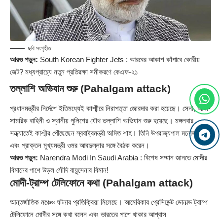
ছবি সংগৃহীত
আরও পড়ুন:
South Korean Fighter Jets : আরবের আকাশ কাঁপাবে কোরীয়
জেট? মধ্যপ্রাচ্যে নতুন প্রতিরক্ষা সমীকরণে কেএফ-২১
তল্লাশি অভিযান শুরু
(Pahalgam attack)
প্রধানমন্ত্রীর নির্দেশে ইতিমধ্যেই কাশ্মীরে নিরাপত্তা জোরদার করা হয়েছে। সেনা, আধা-
সামরিক বাহিনী ও স্থানীয় পুলিশের যৌথ তল্লাশি অভিযান শুরু হয়েছে। মঙ্গলবার
সন্ধ্যাতেই কাশ্মীর পৌঁছেছেন স্বরাষ্ট্রমন্ত্রী অমিত শাহ। তিনি উপরাজ্যপাল মনোজ সিং
এবং প্রাক্তন মুখ্যমন্ত্রী ওমর আবদুল্লার সঙ্গে বৈঠক করেন।
আরও পড়ুন:
Narendra Modi In Saudi Arabia : বিশেষ সম্মান জানতে মোদীর
বিমানের পাশে উড়ল সৌদি বায়ুসেনার বিমান!
মোদী-ট্রাম্প টেলিফোনে কথা
(Pahalgam attack)
আন্তর্জাতিক মঞ্চেও ঘটনার প্রতিক্রিয়া মিলেছে। আমেরিকার প্রেসিডেন্ট ডোনাল্ড ট্রাম্প
টেলিফোনে মোদীর সঙ্গে কথা বলেন এবং ভারতের পাশে থাকার আশ্বাস