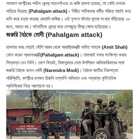
গতকাল কাশ্মীরের পর্যটন কেন্দ্র পহেলগাঁওয়ে যে জঙ্গি হামলা হয়েছে, তা গোটা দেশকে
নাড়িয়ে দিয়েছে
(Pahalgam attack)
। নিরীহ পর্যটকদের ধর্মীয় পরিচয় যাচাই করে
গুলি করে হত্যা করেছে জেহাদি জঙ্গিরা। এই নৃশংস ঘটনায় মৃতের সংখ্যা দাঁড়িয়েছে ২৮
জনে, আহত বহু। ঘটনাটিকে কেন্দ্র করে দেশজুড়ে তীব্র ক্ষোভ ছড়িয়েছে।
জরুরি বৈঠকে মোদী
(Pahalgam attack)
হামলার খবর পেয়েই সৌদি আরব থেকে স্বরাষ্ট্রমন্ত্রী অমিত শাহকে
(Amit Shah)
ফোন করেন প্রধানমন্ত্রী
(Pahalgam attack)
। তারপরই সফর সংক্ষিপ্ত করার
সিদ্ধান্ত নেন তিনি। দেশে ফিরেই, বিমানবন্দরে নেমে উপস্থিত আধিকারিকদের সঙ্গে
জরুরি বৈঠকে বসেন মোদী
(Narendra Modi)
। বৈঠকে জাতীয় নিরাপত্তা
পরিস্থিতি, কাশ্মীরে চলমান চিরুনি তল্লাশি অভিযান এবং সম্ভাব্য কূটনৈতিক
প্রতিক্রিয়া নিয়ে আলোচনা হয়।