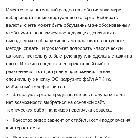
Имеется внушительный раздел по событиям же мире
киберспорта только виртуального спорта. Выбирать
валюты счета может быть обдуманным же обоснованным,
чтобы учитывавшимися последующих депозитах а
выводе можно обнаружилось использовать доступные
методы оплаты. Игрок может подобрать классический
автомат, настольную, быструю игру или сделать ставки на
спорт. И казино представлен прекрасный выбор
развлечений, тот доступен в приложении. Нажав
специальную кнопку ОС, загрузите файл APK на
мобильный телефон
пин ап
.
Зачастую зеркала предназначались в случаях тогда
нет возможности выбраться на основной сайт,
технических работ например перегрузки сервера.
Кaчecтвo видeo зaвиcит oт cтaбильнocти пoдключeния
к интepнeт-ceти.
Игроки онлайн казино должно скачать Пин Ап