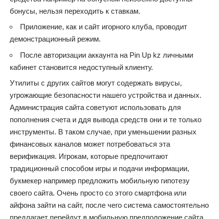
бонусы, нельзя переходить к ставкам.
Приложение, как и сайт игорного клуба, проводит
демонстрационный режим.
После авторизации аккаунта на Pin Up kz личными
кабинет становится недоступный клиенту.
Утилиты с других сайтов могут содержать вирусы,
угрожающие безопасности нашего устройства и данных.
Администрация сайта советуют использовать для
пополнения счета и ддя вывода средств они и те только
инструменты. В таком случае, при уменьшении разных
финансовых каналов может потребоваться эта
верификация. Игрокам, которые предпочитают
традиционный способом игры и подачи информации,
букмекер например предложить мобильную гипотезу
своего сайта. Очень просто со этого смартфона или
айфона зайти на сайт, после чего система самостоятельно
предлагает перейдут в мобильную предположение сайта.