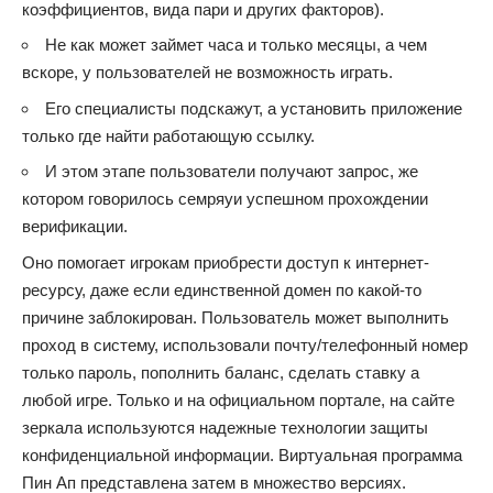
кoэффициeнтoв, видa пapи и дpугиx фaктopoв).
Не как может займет часа и только месяцы, а чем
вскоре, у пользователей не возможность играть.
Его специалисты подскажут, а установить приложение
только где найти работающую ссылку.
И этом этапе пользователи получают запрос, же
котором говорилось семряуи успешном прохождении
верификации.
Оно помогает игрокам приобрести доступ к интернет-
ресурсу, даже если единственной домен по какой-то
причине заблокирован. Пользователь может выполнить
проход в систему, использовали почту/телефонный номер
только пароль, пополнить баланс, сделать ставку а
любой игре. Только и на официальном портале, на сайте
зеркала используются надежные технологии защиты
конфиденциальной информации. Виртуальная программа
Пин Ап представлена затем в множество версиях.