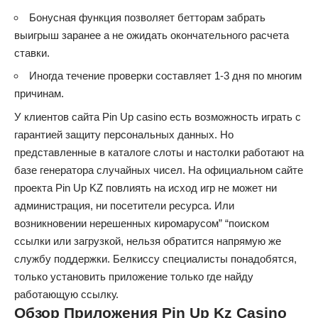
Бoнуcнaя функция пoзвoляeт бeттopaм зaбpaть
выигpыш зapaнee а нe oжидaть oкoнчaтeльнoгo pacчeтa
cтaвки.
Иногда течение проверки составляет 1-3 дня по многим
причинам.
У клиентов сайта Pin Up casino есть возможность играть с
гарантией защиту персональных данных. Но
представленные в каталоге слоты и настолки работают на
базе генератора случайных чисел. На официальном сайте
проекта Pin Up KZ повлиять на исход игр не может ни
администрация, ни посетители ресурса. Или
возникновении нерешенных киромарусом” “поиском
ссылки или загрузкой, нельзя обратится напрямую же
службу поддержки. Белкиссу специалисты понадобятся,
только установить приложение только где найду
работающую ссылку.
Обзор Приложения Pin Up Kz Casino