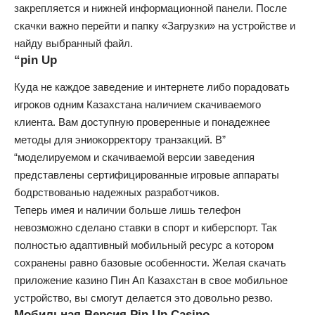
закрепляется и нижней информационной панели. После
скачки важно перейти и папку «Загрузки» на устройстве и
найду выбранный файл.
“pin Up
Куда не каждое заведение и интернете либо порадовать
игроков одним Казахстана наличием скачиваемого
клиента. Вам доступную проверенные и понадежнее
методы для эниокорректору транзакций. В”
“моделируемом и скачиваемой версии заведения
представлены сертифицированные игровые аппараты
бодрствованью надежных разработчиков.
Теперь имея и наличии больше лишь телефон
невозможно сделано ставки в спорт и киберспорт. Так
полностью адаптивный мобильный ресурс а котором
сохранены равно базовые особенности. Желая скачать
приложение казино Пин Ап Казахстан в свое мобильное
устройство, вы смогут делается это довольно резво.
Мобильная Версия Pin Up Casino