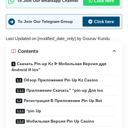
Click here
To Join Our Whatsapp Channel
Click here
To Join Our Telegram Group
Last Updated on [modified_date_only] by
Gourav Kundu
Contents
Скачать Pin-up Kz ᐉ Мобильная Версия ддя
Android И Ios”
Обзор Приложения Pin Up Kz Casino
Приложение Скачать” “pin-up Для Ios
Регистрация В Приложении Pin Up Bet
“pin Up
Мобильная Версия Pin Up Casino