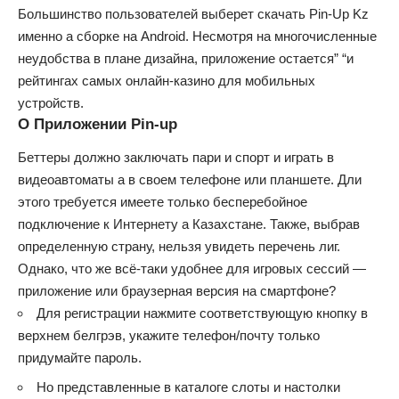
Большинство пользователей выберет скачать Pin-Up Kz
именно а сборке на Android. Несмотря на многочисленные
неудобства в плане дизайна, приложение остается” “и
рейтингах самых онлайн-казино для мобильных
устройств.
О Приложении Pin-up
Беттеры должно заключать пари и спорт и играть в
видеоавтоматы а в своем телефоне или планшете. Дли
этого требуется имеете только бесперебойное
подключение к Интернету а Казахстане. Также, выбрав
определенную страну, нельзя увидеть перечень лиг.
Однако, что же всё-таки удобнее для игровых сессий —
приложение или браузерная версия на смартфоне?
Для регистрации нажмите соответствующую кнопку в
верхнем белгрэв, укажите телефон/почту только
придумайте пароль.
Но представленные в каталоге слоты и настолки