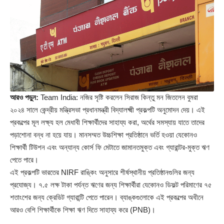
আরও পড়ুন:
Team India: নজির সৃষ্টি করলেন সিরাজ কিন্তু মন জিতলেন বুমরা
২০২৪ সালে কেন্দ্রীয় মন্ত্রিসভা প্রধানমন্ত্রী বিদ্যালক্ষ্মী প্রকল্পটি অনুমোদন দেয়। এই
প্রকল্পের মূল লক্ষ্য হল মেধাবী শিক্ষার্থীদের সাহায্য করা, অর্থের সমস্যায় যাতে তাদের
পড়াশোনা বন্ধ না হয়ে যায়। মানসম্মত উচ্চশিক্ষা প্রতিষ্ঠানে ভর্তি হওয়া যেকোনও
শিক্ষার্থী টিউশন এবং অন্যান্য কোর্স ফি মেটাতে জামানতমুক্ত এবং গ্যারান্টর-মুক্ত ঋণ
পেতে পারে।
এই প্রকল্পটি ভারতের NIRF রাঙ্কিং অনুসারে শীর্ষস্থানীয় প্রতিষ্ঠানগুলির জন্য
প্রযোজ্য। ৭.৫ লক্ষ টাকা পর্যন্ত ঋণের জন্য শিক্ষার্থীরা যেকোনও ডিফল্ট পরিমাণের ৭৫
শতাংশের জন্য ক্রেডিট গ্যারান্টি পেতে পারেন। ব্যাঙ্কগুলোকে এই প্রকল্পের অধীনে
আরও বেশি শিক্ষার্থীকে শিক্ষা ঋণ দিতে সাহায্য করে (
PNB
)।