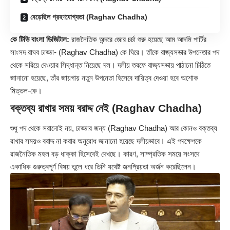
বেড়েছিল গ্রহণযোগ্যতা (Raghav Chadha)
কে টিভি বাংলা ডিজিটাল:
রাজনৈতিক অন্দরে জোর চর্চা শুরু হয়েছে আম আদমি পার্টির
সাংসদ রাঘব চাড্ডা- (
Raghav Chadha
) কে ঘিরে। তাঁকে রাজ্যসভার উপনেতার পদ
থেকে সরিয়ে দেওয়ার সিদ্ধান্ত নিয়েছে দল। দলীয় তরফে রাজ্যসভায় পাঠানো চিঠিতে
জানানো হয়েছে, তাঁর জায়গায় নতুন উপনেতা হিসেবে দায়িত্ব দেওয়া হবে অশোক
মিত্তল-কে।
বক্তব্য রাখার সময় বরাদ্দ নেই (Raghav Chadha)
শুধু পদ থেকে সরানোই নয়, চাড্ডার জন্য (Raghav Chadha) আর কোনও বক্তব্য
রাখার সময়ও বরাদ্দ না করার অনুরোধ জানানো হয়েছে দলীয়ভাবে। এই পদক্ষেপকে
রাজনৈতিক মহল বড় ধাক্কা হিসেবেই দেখছে। কারণ, সাম্প্রতিক সময়ে সংসদে
একাধিক গুরুত্বপূর্ণ বিষয় তুলে ধরে তিনি যথেষ্ট জনপ্রিয়তা অর্জন করেছিলেন।