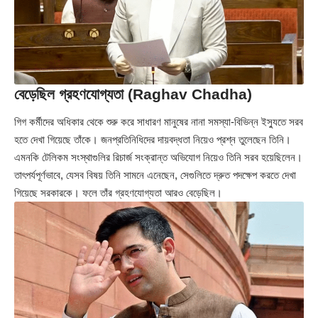
বেড়েছিল গ্রহণযোগ্যতা (Raghav Chadha)
গিগ কর্মীদের অধিকার থেকে শুরু করে সাধারণ মানুষের নানা সমস্যা-বিভিন্ন ইস্যুতে সরব
হতে দেখা গিয়েছে তাঁকে। জনপ্রতিনিধিদের দায়বদ্ধতা নিয়েও প্রশ্ন তুলেছেন তিনি।
এমনকি টেলিকম সংস্থাগুলির রিচার্জ সংক্রান্ত অভিযোগ নিয়েও তিনি সরব হয়েছিলেন।
তাৎপর্যপূর্ণভাবে, যেসব বিষয় তিনি সামনে এনেছেন, সেগুলিতে দ্রুত পদক্ষেপ করতে দেখা
গিয়েছে সরকারকে। ফলে তাঁর গ্রহণযোগ্যতা আরও বেড়েছিল।