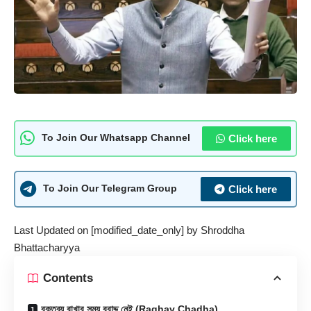
Click here
To Join Our Whatsapp Channel
Click here
To Join Our Telegram Group
Last Updated on [modified_date_only] by
Shroddha
Bhattacharyya
Contents
বক্তব্য রাখার সময় বরাদ্দ নেই (Raghav Chadha)