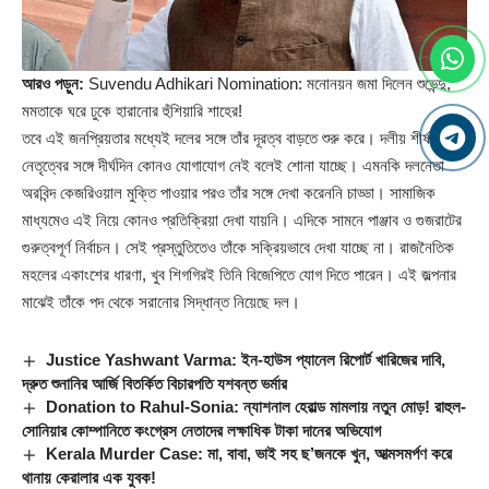
আরও পড়ুন:
Suvendu Adhikari Nomination: মনোনয়ন জমা দিলেন শুভেন্দু,
মমতাকে ঘরে ঢুকে হারানোর হুঁশিয়ারি শাহের!
তবে এই জনপ্রিয়তার মধ্যেই দলের সঙ্গে তাঁর দূরত্ব বাড়তে শুরু করে। দলীয় শীর্ষ
নেতৃত্বের সঙ্গে দীর্ঘদিন কোনও যোগাযোগ নেই বলেই শোনা যাচ্ছে। এমনকি দলনেতা
অরবিন্দ কেজরিওয়াল মুক্তি পাওয়ার পরও তাঁর সঙ্গে দেখা করেননি চাড্ডা। সামাজিক
মাধ্যমেও এই নিয়ে কোনও প্রতিক্রিয়া দেখা যায়নি। এদিকে সামনে পাঞ্জাব ও গুজরাটের
গুরুত্বপূর্ণ নির্বাচন। সেই প্রস্তুতিতেও তাঁকে সক্রিয়ভাবে দেখা যাচ্ছে না। রাজনৈতিক
মহলের একাংশের ধারণা, খুব শিগগিরই তিনি বিজেপিতে যোগ দিতে পারেন। এই জল্পনার
মাঝেই তাঁকে পদ থেকে সরানোর সিদ্ধান্ত নিয়েছে দল।
Justice Yashwant Varma: ইন-হাউস প্যানেল রিপোর্ট খারিজের দাবি,
দ্রুত শুনানির আর্জি বিতর্কিত বিচারপতি যশবন্ত ভর্মার
Donation to Rahul-Sonia: ন্যাশনাল হেরাল্ড মামলায় নতুন মোড়! রাহুল-
সোনিয়ার কোম্পানিতে কংগ্রেস নেতাদের লক্ষাধিক টাকা দানের অভিযোগ
Kerala Murder Case: মা, বাবা, ভাই সহ ছ’জনকে খুন, আত্মসমর্পণ করে
থানায় কেরালার এক যুবক!