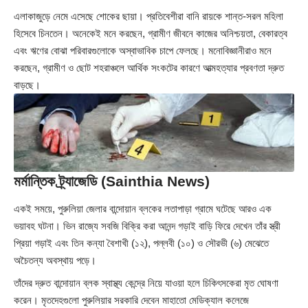
এলাকাজুড়ে নেমে এসেছে শোকের ছায়া। প্রতিবেশীরা বানি রায়কে শান্ত-সরল মহিলা
হিসেবে চিনতেন। অনেকেই মনে করছেন, গ্রামীণ জীবনে কাজের অনিশ্চয়তা, বেকারত্ব
এবং ঋণের বোঝা পরিবারগুলোকে অস্বাভাবিক চাপে ফেলছে। মনোবিজ্ঞানীরাও মনে
করছেন, গ্রামীণ ও ছোট শহরাঞ্চলে আর্থিক সংকটের কারণে আত্মহত্যার প্রবণতা দ্রুত
বাড়ছে।
মর্মান্তিক ট্র্যাজেডি (Sainthia News)
একই সময়ে, পুরুলিয়া জেলার বান্দোয়ান ব্লকের লতাপাড়া গ্রামে ঘটেছে আরও এক
ভয়াবহ ঘটনা। ভিন রাজ্যে সবজি বিক্রি করা আনন্দ গড়াই বাড়ি ফিরে দেখেন তাঁর স্ত্রী
প্রিয়া গড়াই এবং তিন কন্যা বৈশাখী (১২), পল্লবী (১০) ও সৌরভী (৬) মেঝেতে
অচৈতন্য অবস্থায় পড়ে।
তাঁদের দ্রুত বান্দোয়ান ব্লক স্বাস্থ্য কেন্দ্রে নিয়ে যাওয়া হলে চিকিৎসকেরা মৃত ঘোষণা
করেন। মৃতদেহগুলো পুরুলিয়ার সরকারি দেবেন মাহাতো মেডিক্যাল কলেজে