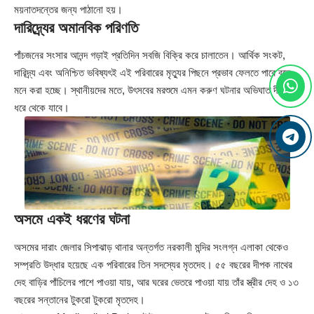
ময়নাতদন্তের জন্য পাঠানো হয়।
দারিদ্র্যের অমানবিক পরিণতি
পাঁচজনের সংসার আনন্দ গড়াই প্রতিদিন সবজি বিক্রি করে চালাতেন। আর্থিক সংকট,
দারিদ্র্য এবং অনিশ্চিত ভবিষ্যৎই এই পরিবারের মৃত্যুর পিছনে প্রভাব ফেলতে পারে বলে
মনে করা হচ্ছে। স্থানীয়দের মতে, উৎসবের মরশুমে এমন করুণ ঘটনার অভিঘাত দীর্ঘদিন
ধরে থেকে যাবে।
অসমে একই ধরণের ঘটনা
অসমের দারাং জেলার সিপাঝাড় থানার অন্তর্গত নরকালী মন্দির সংলগ্ন এলাকা থেকেও
সম্প্রতি উদ্ধার হয়েছে এক পরিবারের তিন সদস্যের মৃতদেহ। ৫৫ বছরের দীপক নাথের
দেহ বাড়ির পাঁচিলের পাশে পাওয়া যায়, আর ঘরের ভেতরে পাওয়া যায় তাঁর স্ত্রীর দেহ ও ১৩
বছরের সন্তানের টুকরো টুকরো মৃতদেহ।