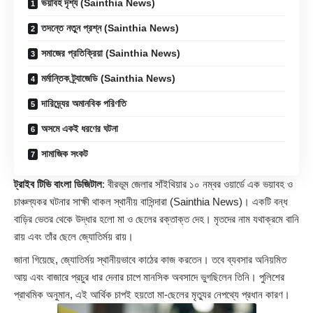
ভয়াবহ দৃশ্য (Sainthia News)
তদন্তে নতুন প্রশ্ন (Sainthia News)
সমাজের প্রতিক্রিয়া (Sainthia News)
মর্মান্তিক ট্র্যাজেডি (Sainthia News)
দারিদ্র্যের অমানবিক পরিণতি
অসমে একই ধরণের ঘটনা
সামাজিক সংকট
ট্রাইব টিভি বাংলা ডিজিটাল
: বীরভূম জেলার সাঁইথিয়ার ১০ নম্বর ওয়ার্ডে এক ভয়াবহ ও
চাঞ্চল্যকর ঘটনার সাক্ষী থাকল স্থানীয় বাসিন্দারা (
Sainthia News
)। একটি বন্ধ
বাড়ির ভেতর থেকে উদ্ধার হলো মা ও ছেলের রক্তাক্ত দেহ। মৃতদের নাম যথাক্রমে বানি
রায় এবং তাঁর ছেলে জ্যোতির্ময় রায়।
জানা গিয়েছে, জ্যোতির্ময় স্থানীয়ভাবে কাঠের কাজ করতেন। তবে ব্যবসার অনিয়মিত
আয় এবং বাজারে প্রচুর ধার দেনার চাপে মানসিক অবসাদে ভুগছিলেন তিনি। পুলিশের
প্রাথমিক অনুমান, এই আর্থিক চাপই হয়তো মা-ছেলের মৃত্যুর নেপথ্যে প্রধান কারণ।