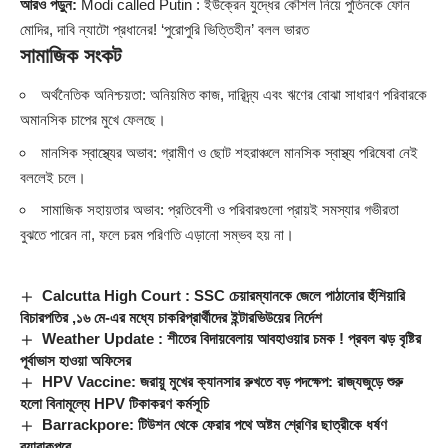
আরও পড়ুন:
Modi called Putin : ইউক্রেন যুদ্ধের কৌশল নিয়ে পুতিনকে ফোন
মোদির, দাবি ন্যাটো প্রধানের! ‘পুরোপুরি ভিত্তিহীন’ বলল ভারত
সামাজিক সংকট
অর্থনৈতিক অনিশ্চয়তা: অনিয়মিত কাজ, দারিদ্র্য এবং ঋণের বোঝা সাধারণ পরিবারকে
অমানসিক চাপের মুখে ফেলছে।
মানসিক স্বাস্থ্যের অভাব: গ্রামীণ ও ছোট শহরাঞ্চলে মানসিক স্বাস্থ্য পরিষেবা নেই
বললেই চলে।
সামাজিক সহায়তার অভাব: প্রতিবেশী ও পরিবারগুলো প্রায়ই সমস্যার গভীরতা
বুঝতে পারেন না, ফলে চরম পরিণতি এড়ানো সম্ভব হয় না।
Calcutta High Court : SSC চেয়ারম্যানকে জেলে পাঠানোর হুঁশিয়ারি
বিচারপতির ,১৬ মে-এর মধ্যে চাকরিপ্রার্থীদের ইন্টারভিউয়ের নির্দেশ
Weather Update : শীতের বিদায়বেলায় আবহাওয়ার চমক ! প্রবল ঝড় বৃষ্টির
পূর্বাভাস হাওয়া অফিসের
HPV Vaccine: জরায়ু মুখের ক্যানসার রুখতে বড় পদক্ষেপ: রাজ্যজুড়ে শুরু
হলো বিনামূল্যে HPV টিকাকরণ কর্মসূচি
Barrackpore: টিউশন থেকে ফেরার পথে অষ্টম শ্রেণির ছাত্রীকে ধর্ষণ
ব্যারাকপুরে