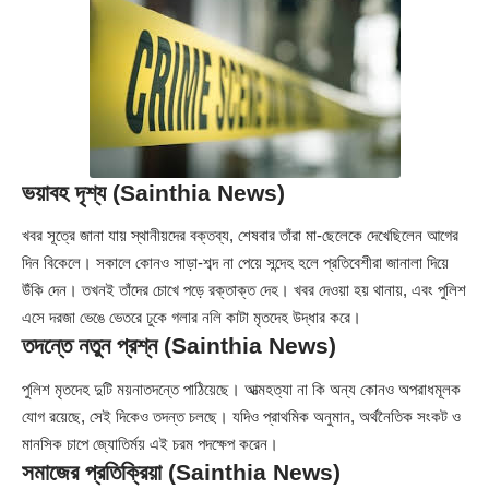
ভয়াবহ দৃশ্য (Sainthia News)
খবর সূত্রে জানা যায় স্থানীয়দের বক্তব্য, শেষবার তাঁরা মা-ছেলেকে দেখেছিলেন আগের
দিন বিকেলে। সকালে কোনও সাড়া-শব্দ না পেয়ে সন্দেহ হলে প্রতিবেশীরা জানালা দিয়ে
উঁকি দেন। তখনই তাঁদের চোখে পড়ে রক্তাক্ত দেহ। খবর দেওয়া হয় থানায়, এবং পুলিশ
এসে দরজা ভেঙে ভেতরে ঢুকে গলার নলি কাটা মৃতদেহ উদ্ধার করে।
তদন্তে নতুন প্রশ্ন (Sainthia News)
পুলিশ মৃতদেহ দুটি ময়নাতদন্তে পাঠিয়েছে। আত্মহত্যা না কি অন্য কোনও অপরাধমূলক
যোগ রয়েছে, সেই দিকেও তদন্ত চলছে। যদিও প্রাথমিক অনুমান, অর্থনৈতিক সংকট ও
মানসিক চাপে জ্যোতির্ময় এই চরম পদক্ষেপ করেন।
সমাজের প্রতিক্রিয়া (Sainthia News)