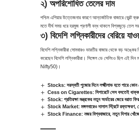
২) অপরিশোধিত তেলের দাম
পশ্চিম এশিয়ার উত্তেজনার কারণে আন্তর্জাতিক বাজারে ব্রেন্ট ক্
মতে দীর্ঘ সময় ধরে হরমুজ প্রণালী বন্ধ থাকলে বিশ্বজুড়ে তেল 
৩) বিদেশি লগ্নিকারীদের বেরিয়ে যাও
বিদেশি লগ্নিকারীরা সোমবারও ভারতীয় বাজার থেকে বড় অঙ্কের ব
করেছেন বিদেশি লগ্নিকারীরা। সিঙ্গেল ডে সেলিংও ছিল এই দিন মারা
Nifty50)।
Stocks: সরস্বতী পুজোর দিনে লক্ষ্মীলাভ হতে পারে কোন
Cess on Cigarettes: সিগারেটে সেস বসতেই ধাক্কা
Stock: প্রতিরক্ষা মন্ত্রকের নতুন অর্ডারের জেরে বরাত ফি
Stock Market: মঙ্গলবারেও দালাল স্ট্রিটে রক্তক্ষরণ, স
Stock Finance: নজর বিশ্ববাজারে, নতুন দিশার খোঁজে দ