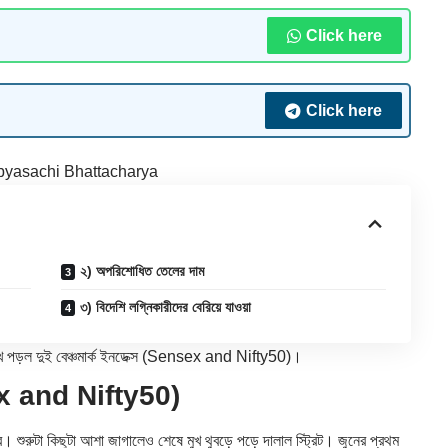
Click here
Click here
yasachi Bhattacharya
২) অপরিশোধিত তেলের দাম
৩) বিদেশি লগ্নিকারীদের বেরিয়ে যাওয়া
ুখে পড়ল দুই বেঞ্চমার্ক ইনডেক্স (Sensex and Nifty50)।
sex and Nifty50)
। শুরুটা কিছুটা আশা জাগালেও শেষে মুখ থুবড়ে পড়ে দালাল স্ট্রিট। জুনের প্রথম