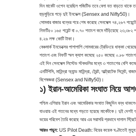
দিন মার্কেট ওপেন হয়েছিল পজিটিভ তবে বেলা যত বাড়তে থাকে ত
হুড়মুড়িয়ে পড়ে দুই ইনডেক্স (Sensex and Nifty50)।
সোমবার বাজার বন্ধের পরে শেষ করেছে সেনসেক্স ৭৪,২৬৭ পয়েন্
নিফটি৫০ ১৬৫ পয়েন্ট বা ০.৭০ শতাংশ কমে দাঁড়িয়েছে ২৩,৩৮২ পয়
৪.২৬ লক্ষ কোটি টাকা।
বেঞ্চমার্ক ইনডেক্সের পাশাপাশি সোমবারের ট্রেডিংয়ে ধাক্কা খেয়
শতাংশ এবং নিফটি স্মল ক্যাপ কমেছে ২৫০ কমেছে ০.৮৮ শতাংশ।
এই দিন সেনসেক্স লিস্টেড স্টকগুলির মধ্যে ৩ শতাংশের বেশি ক
এনটিপিসি, মাহিন্দ্রা অ্যান্ড মাহিন্দ্রা, ট্রেন্ট, আল্ট্রাটেক সি
বিশেষজ্ঞরা (Sensex and Nifty50)।
১) ইরান-আমেরিকা সংঘাত নিয়ে আশঙ্
পশ্চিম এশিয়ায় ইরান এবং আমেরিকার সংঘাত কিছুদিন বন্ধ থাকলে
যাওয়ায় এই পতনের মধ্যে পড়তে হয়েছে মার্কেটকে। দুই দেশই প
ভয়ের পরিবেশ তৈরি করেছে আর এর সরাসরি প্রভাবে দালাল স্ট্র
আরও পড়ুন:
US Pilot Death: বিয়ের কয়েক ঘণ্টাতেই মৃত্যু: হ