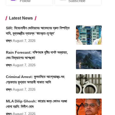
Follow
Subscribe
Latest News
SIR: বিবেচনাধীন ভোটারদের আবেদনের দ্রুত নিষ্পত্তি
দাবি, মুখ্যমন্ত্রীর দ্বারস্থ ‘ঋতব্রত-তৃণমূল’
রাজ্য
August 7, 2026
Rain Forecast: দক্ষিণবঙ্গে বৃষ্টির দাপট অব্যাহত,
ফের নিম্নচাপের আশঙ্কা!
রাজ্য
August 7, 2026
Criminal Arrest: কুলতলিতে আগ্নেয়াস্ত্র-সহ
গ্রেফতার কুখ্যাত অপরাধী সাকাত আলি
রাজ্য
August 7, 2026
MLA Dilip Ghosh: কারোর জন্য কোনও দরজা
খোলা হয়নি: দিলীপ ঘোষ
রাজ্য
August 7, 2026