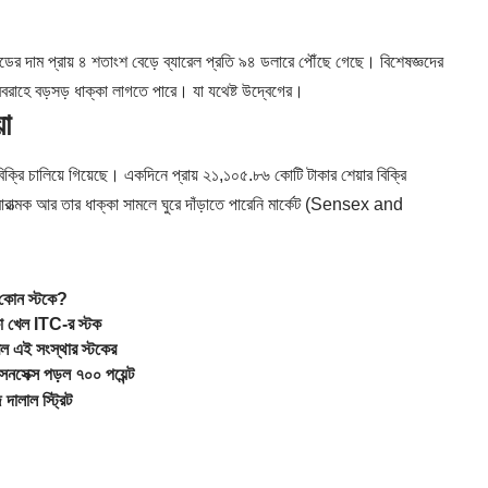
রুডের দাম প্রায় ৪ শতাংশ বেড়ে ব্যারেল প্রতি ৯৪ ডলারে পৌঁছে গেছে। বিশেষজ্ঞদের
সরবরাহে বড়সড় ধাক্কা লাগতে পারে। যা যথেষ্ট উদ্বেগের।
য়া
িক্রি চালিয়ে গিয়েছে। একদিনে প্রায় ২১,১০৫.৮৬ কোটি টাকার শেয়ার বিক্রি
ত্মক আর তার ধাক্কা সামলে ঘুরে দাঁড়াতে পারেনি মার্কেট (
Sensex
and
 কোন স্টকে?
 খেল ITC-র স্টক
রল এই সংস্থার স্টকের
েনসেক্স পড়ল ৭০০ পয়েন্ট
ালাল স্ট্রিট