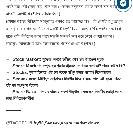
পয়েন্ট আর সেটা ব্রেক হয়ে গেলে আরও পতনের সম্ভাবনা রয়েছে বলেই মনে করছেন
মার্কেট এক্সপার্ট-রা (
Stock Market
)।
(শেয়ার বাজারে বিনিয়োগ সংক্রান্ত কোনও মত আমাদের নেই, এই লেখাটা শুধু তথ্যের
জন্য। শেয়ার বাজারে বিনিয়োগ একটি ঝুঁকিপূর্ণ বিষয়। এতে আর্থিক ক্ষতির সম্ভাবনা
থাকে তাই বিনিয়োগ করার আগে মার্কেট সম্পর্কে ভাল করে জেনে নেওয়া দরকার।
তাছাড়াও বিনিয়োগের আগে বিশেষজ্ঞদের পরামর্শ নেওয়া বাঞ্ছনীয়।)
Stock Market: যুদ্ধের আবহে তলিয়ে গেল দুই ইনডেক্স সূচক
Share Market: সপ্তাহের প্রথম ট্রেডিং সেশনের আপডেট! পতন কাটল কি?
Stocks: বৃহস্পতিবারে এই চার স্টকে লগ্নি করার পরামর্শ বিশেষজ্ঞদের
Sensex and Nifty: সপ্তাহের দ্বিতীয় দিনে ধাক্কা খেল দুই সূচক, পতন
দুই বড় সংস্থার স্টকের
Share Bazar: শেয়ার বাজারে দারুণ উত্থান, সেনসেক্স-নিফটির জোড়া লাফে
চাঙ্গা বিনিয়োগকারীরা
TAGGED:
Nifty50
Sensex
share market down