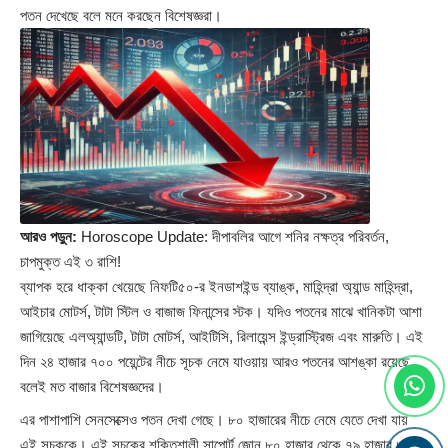
পতন দেখেছে বলে মনে করছেন বিশেষজ্ঞরা।
আরও পড়ুন:
Horoscope Update: দীপাবলির আগে শনির নক্ষত্র পরিবর্তন,
চাপমুক্ত এই ৩ রাশি!
ব্যাপক হরে ধাক্কা খেয়েছে নিফটি৫০-র ইনডাশইন্ড ব্যাঙ্ক, মাহিন্দ্রা অ্যান্ড মাহিন্দ্রা,
আইচার মোটর্স, টাটা স্টিল ও বাজাজ ফিনান্সের স্টক। যদিও পতনের মাঝে খানিকটা আশা
জাগিয়েছে এলঅ্যান্ডটি, টাটা মোটর্স, আইটিসি, রিলায়েন্স ইন্ড্রাস্ট্রিজ এবং মারুতি। এই
দিন ২৪ হাজার ৭০০ পয়েন্টের নীচে সূচক নেমে যাওয়ায় আরও পতনের আশঙ্কা রয়েছে
বলেই মত বাজার বিশেষজ্ঞদের।
এর পাশাপাশি সেনসেক্সেও পতন দেখা গেছে। ৮০ হাজারের নীচে নেমে যেতে দেখা যায়
এই সূচককে। এই সূচকের শক্তিশালী সাপোর্ট জোন ৮০ হাজার থেকে ৭৯ হাজার ৮২৫