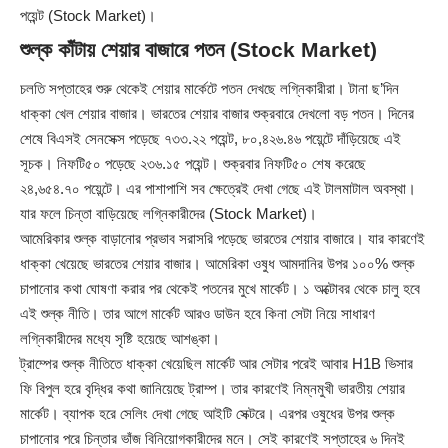
পয়েন্ট (Stock Market)।
শুল্ক কাঁটায় শেয়ার বাজারে পতন (Stock Market)
চলতি সপ্তাহের শুরু থেকেই শেয়ার মার্কেটে পতন দেখছে লগ্নিকারীরা। টানা ছ’দিন
ধাক্কা খেল শেয়ার বাজার। ভারতের শেয়ার বাজার শুক্রবারে দেখলো বড় পতন। দিনের
শেষে বিএসই সেনসেক্স পড়েছে ৭৩৩.২২ পয়েন্ট, ৮০,৪২৬.৪৬ পয়েন্টে দাঁড়িয়েছে এই
সূচক। নিফটি৫০ পড়েছে ২৩৬.১৫ পয়েন্ট। শুক্রবার নিফটি৫০ শেষ করেছে
২৪,৬৫৪.৭০ পয়েন্টে। এর পাশাপাশি সব ক্ষেত্রেই দেখা গেছে এই টালমাটাল অবস্থা।
যার ফলে চিন্তা বাড়িয়েছে লগ্নিকারীদের (Stock Market)।
আমেরিকার শুল্ক বাড়ানোর প্রভাব সরাসরি পড়েছে ভারতের শেয়ার বাজারে। যার কারণেই
ধাক্কা খেয়েছে ভারতের শেয়ার বাজার। আমেরিকা ওষুধ আমদানির উপর ১০০% শুল্ক
চাপানোর কথা ঘোষণা করার পর থেকেই পতনের মুখে মার্কেট। ১ অক্টোবর থেকে চালু হবে
এই শুল্ক নীতি। তার আগে মার্কেট আরও ডাউন হবে কিনা সেটা নিয়ে সাধারণ
লগ্নিকারীদের মধ্যে সৃষ্টি হয়েছে আশঙ্কা।
ট্রাম্পের শুল্ক নীতিতে ধাক্কা খেয়েছিল মার্কেট আর সেটার পরেই আবার H1B ভিসার
ফি বিপুল হরে বৃদ্ধির কথা জানিয়েছে ট্রাম্প। তার কারণেই নিম্নমুখী ভারতীয় শেয়ার
মার্কেট। ব্যাপক হরে সেলিং দেখা গেছে আইটি সেক্টরে। এরপর ওষুধের উপর শুল্ক
চাপানোর পরে চিন্তার ভাঁজ বিনিয়োগকারীদের মনে। সেই কারণেই সপ্তাহের ৬ দিনই