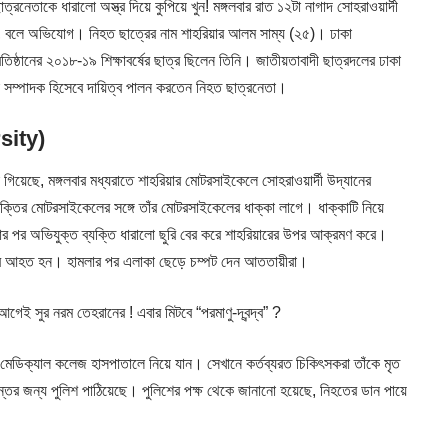
ত্রনেতাকে ধারালো অস্ত্র দিয়ে কুপিয়ে খুন! মঙ্গলবার রাত ১২টা নাগাদ সোহরাওয়ার্দী
া হয়, বলে অভিযোগ। নিহত ছাত্রের নাম শাহরিয়ার আলম সাম্য (২৫)। ঢাকা
রতিষ্ঠানের ২০১৮-১৯ শিক্ষাবর্ষের ছাত্র ছিলেন তিনি। জাতীয়তাবাদী ছাত্রদলের ঢাকা
না সম্পাদক হিসেবে দায়িত্ব পালন করতেন নিহত ছাত্রনেতা।
rsity)
 গিয়েছে, মঙ্গলবার মধ্যরাতে শাহরিয়ার মোটরসাইকেলে সোহরাওয়ার্দী উদ্যানের
ক্তির মোটরসাইকেলের সঙ্গে তাঁর মোটরসাইকেলের ধাক্কা লাগে। ধাক্কাটি নিয়ে
ওয়ার পর অভিযুক্ত ব্যক্তি ধারালো ছুরি বের করে শাহরিয়ারের উপর আক্রমণ করে।
রুতর আহত হন। হামলার পর এলাকা ছেড়ে চম্পট দেন আততায়ীরা।
 সুর নরম তেহরানের ! এবার মিটবে “পরমাণু-দ্বন্দ্ব” ?
 মেডিক্যাল কলেজ হাসপাতালে নিয়ে যান। সেখানে কর্তব্যরত চিকিৎসকরা তাঁকে মৃত
তের জন্য পুলিশ পাঠিয়েছে। পুলিশের পক্ষ থেকে জানানো হয়েছে, নিহতের ডান পায়ে