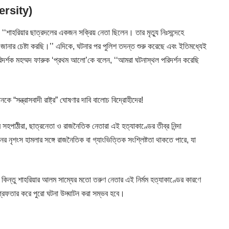
versity)
শাহরিয়ার ছাত্রদলের একজন সক্রিয় নেতা ছিলেন। তার মৃত্যু নিঃসন্দেহে
জানার চেষ্টা করছি।’’ এদিকে, ঘটনার পর পুলিশ তদন্ত শুরু করেছে এবং ইতিমধ্যেই
দর্শক মহম্মদ ফারুক ‘প্রথম আলো’কে বলেন, ‘‘আমরা ঘটনাস্থল পরিদর্শন করেছি
্ত্রাসবাদী রাষ্ট্র” ঘোষণার দাবি বালোচ বিদ্রোহীদের!
সহপাঠীরা, ছাত্রনেতা ও রাজনৈতিক নেতারা এই হত্যাকাণ্ডের তীব্র নিন্দা
র নৃশংস হামলার সঙ্গে রাজনৈতিক বা গ্যাংভিত্তিক সংশ্লিষ্টতা থাকতে পারে, যা
 কিন্তু শাহরিয়ার আলম সাম্যের মতো তরুণ নেতার এই নির্মম হত্যাকাণ্ডের কারণে
রেফতার করে পুরো ঘটনা উদ্ঘাটন করা সম্ভব হবে।