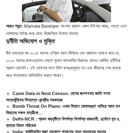
আরও পড়ুন:
Mamata Banerjee: বাংলায় রয়্যাল বেঙ্গল টাইগার আছে, লড়তে এলে
তোমাদের সাইজ করে দেবে: বিজেপিকে নিশানা মমতার
দুর্নীতি অভিযোগ ও মুক্তি
দীর্ঘ তদন্তের পর ২০২৫ সালের এপ্রিল মাসে দিল্লির এক আদালত ঘোষণা করে যে,
২০১০ সালের কমনওয়েলথ গেমসে সুরেশ কালমাদির বিরুদ্ধে কোনও আর্থিক দুর্নীতির
প্রমাণ মেলেনি। এই ঘোষণার ফলে তিনি কলঙ্কমুক্ত হন এবং জীবনের শেষ কয়েক
বছর শান্তভাবে অতিবাহিত করতে পারেন।
Caste Data in Next Census: দেশের জনগণনায় জাতি গণনা
অন্তর্ভুক্তির সিদ্ধান্ত কেন্দ্রীয় সরকারের
Bomb Threat On Plane: এবার বিমানে বোমাতঙ্ক! নামিয়ে আনা হল
বিমানের সকল যাত্রীকে…
Delhi-NCR : প্রবল ঝড়বৃষ্টিতে বিপর্যস্ত বিপর্যস্ত রাজধানী, দুর্যোগে মৃত ৪,
ব্যাহত বিমান পরিষেবা
India: কাউন্টডাউন শুরু! মহাকাশ গবেষণায় নতুন অধ্যায়ের সূচনায়