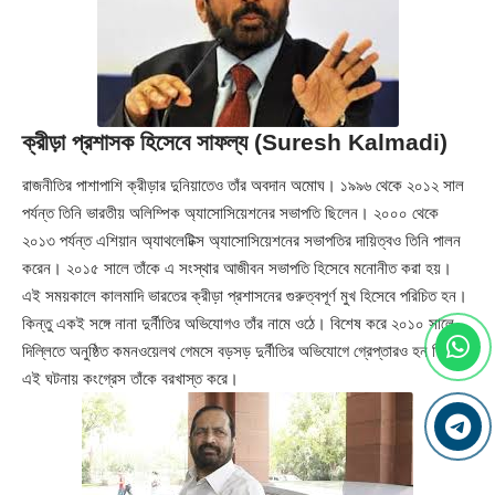
ক্রীড়া প্রশাসক হিসেবে সাফল্য
(Suresh Kalmadi)
রাজনীতির পাশাপাশি ক্রীড়ার দুনিয়াতেও তাঁর অবদান অমোঘ। ১৯৯৬ থেকে ২০১২ সাল
পর্যন্ত তিনি ভারতীয় অলিম্পিক অ্যাসোসিয়েশনের সভাপতি ছিলেন। ২০০০ থেকে
২০১৩ পর্যন্ত এশিয়ান অ্যাথলেটিক্স অ্যাসোসিয়েশনের সভাপতির দায়িত্বও তিনি পালন
করেন। ২০১৫ সালে তাঁকে এ সংস্থার আজীবন সভাপতি হিসেবে মনোনীত করা হয়।
এই সময়কালে কালমাদি ভারতের ক্রীড়া প্রশাসনের গুরুত্বপূর্ণ মুখ হিসেবে পরিচিত হন।
কিন্তু একই সঙ্গে নানা দুর্নীতির অভিযোগও তাঁর নামে ওঠে। বিশেষ করে ২০১০ সালে
দিল্লিতে অনুষ্ঠিত কমনওয়েলথ গেমসে বড়সড় দুর্নীতির অভিযোগে গ্রেপ্তারও হন তিনি।
এই ঘটনায় কংগ্রেস তাঁকে বরখাস্ত করে।