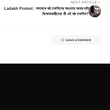
NEXT ARTICLE
Ladakh Protest : লাদাখকে ষষ্ঠ তফসিলের আওতায় আনার দাবি
বিক্ষোভকারীদের! কী এই ষষ্ঠ তফসিল?
Leave a Comment