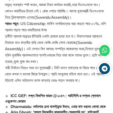
শুভেন্দু অবস্থান স্পষ্ট করেন, আমরা নিয়ম কার্যকর করেছি,ধরো বিএসএফকে দাও।
কোনও ভারতীয়ের চিন্তা নেই। রোজ ওপারে পাঠাচ্ছি। আগের মুখ্যমন্ত্রী বিএসএফকে
নিয়ে নিন্দাপ্রস্তাব এনেছে(Suvendu Assembly)।
আরও পড়ুন:
US Citizenship: মার্কিন নাগরিকত্বের খরচ বাড়তে পারে ৮০%, বেশি
প্রভাব পড়তে পারে ভারতীয়দের উপর
দুর্নীতি প্রসঙ্গে শুভেন্দুর হুঁশিয়ারি একটা চোরকে ছাড়া হবে না। বিধাননগরের প্রাক্তন
বিধায়ক তাও বান্ধবীর বাড়ি থেকে কেজি কেজি সোনা বেরোচ্ছে(Suvendu
Assembly)। এই সেশনে বিল আসছে সম্পত্তি বাজেয়াপ্ত করব,নিলামে তুলব। ওই
হরিশ মুখার্জির প্রসাদগুলোতে ফ্লাইওভারের নিচে যারা থাকে তাদের তুলব। দুটো কমিশন
হয়েছে,খুজে খুজে বার করব।
নারী নির্যাতন নিয়েও সরব হন মুখ্যমন্ত্রী। তিনি বলেন তমান্নার মা বিচার পাবে। কামদুনি
থেকে কসবা ল কলেজ জিরো টলারেন্স। প্রতি মহকুমায় মহিলা থানা হবে। এই প্রসঙ্গ
উঠতেই এদিন অধিবেশন কক্ষে কান্নায় ভেঙে পড়েন অভয়ার মা।
ICC GEF: লক্ষ্য বিকশিত ভারত @২০৪৭ : আইসিসি-র সপ্তম গ্লোবাল
এডুকেশন ফোরাম
Dharmatala: ধর্মতলার চেনা বাসস্ট্যান্ড উধাও, এবার বাস ধরবেন কোথা থেকে
Atin Ghosh: ‘মামলা বিচারাধীন থাকাকালীন গ্রেফতারি নয়’, হাইকোর্টে