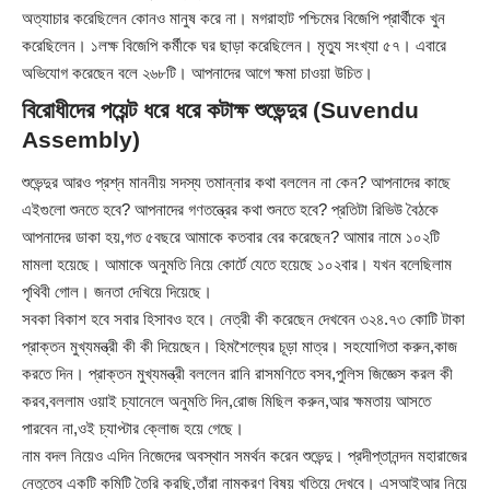
অত্যাচার করেছিলেন কোনও মানুষ করে না। মগরাহাট পশ্চিমের বিজেপি প্রার্থীকে খুন
করেছিলেন। ১লক্ষ বিজেপি কর্মীকে ঘর ছাড়া করেছিলেন। মৃত্যু সংখ্যা ৫৭। এবারে
অভিযোগ করেছেন বলে ২৬৮টি। আপনাদের আগে ক্ষমা চাওয়া উচিত।
বিরোধীদের পয়েন্ট ধরে ধরে কটাক্ষ শুভেন্দুর (Suvendu
Assembly)
শুভেন্দুর আরও প্রশ্ন মাননীয় সদস্য তমান্নার কথা বললেন না কেন? আপনাদের কাছে
এইগুলো শুনতে হবে? আপনাদের গণতন্ত্রের কথা শুনতে হবে? প্রতিটা রিভিউ বৈঠকে
আপনাদের ডাকা হয়,গত ৫বছরে আমাকে কতবার বের করেছেন? আমার নামে ১০২টি
মামলা হয়েছে। আমাকে অনুমতি নিয়ে কোর্টে যেতে হয়েছে ১০২বার। যখন বলেছিলাম
পৃথিবী গোল। জনতা দেখিয়ে দিয়েছে।
সবকা বিকাশ হবে সবার হিসাবও হবে। নেত্রী কী করেছেন দেখবেন ৩২৪.৭৩ কোটি টাকা
প্রাক্তন মুখ্যমন্ত্রী কী কী দিয়েছেন। হিমশৈল্যের চূড়া মাত্র। সহযোগিতা করুন,কাজ
করতে দিন। প্রাক্তন মুখ্যমন্ত্রী বললেন রানি রাসমণিতে বসব,পুলিস জিজ্ঞেস করল কী
করব,বললাম ওয়াই চ্যানেলে অনুমতি দিন,রোজ মিছিল করুন,আর ক্ষমতায় আসতে
পারবেন না,ওই চ্যাপ্টার ক্লোজ হয়ে গেছে।
নাম বদল নিয়েও এদিন নিজেদের অবস্থান সমর্থন করেন শুভেন্দু। প্রদীপ্তানন্দন মহারাজের
নেতৃত্বে একটি কমিটি তৈরি করছি,তাঁরা নামকরণ বিষয় খতিয়ে দেখবে। এসআইআর নিয়ে