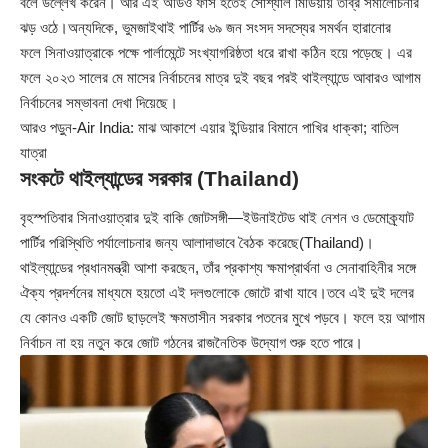
বলে উল্লেখ করেন। আর এই অডিও ফাঁস হতেই সোশ্যাল মিডিয়ায় তীব্র সমালোচনার
ঝড় ওঠে।অন্যদিকে, ভুমজাইথাই পার্টির ৬৯ জন সংসদ সদস্যের সমর্থন হারানোর
ফলে সিনাওয়াত্রাকে পক্ষে পার্লামেন্টে সংখ্যাগরিষ্ঠতা ধরে রাখা কঠিন হয়ে পড়েছে। এর
ফলে ২০২৩ সালের মে মাসের নির্বাচনের মাত্র দুই বছর পরই থাইল্যান্ডে আবারও আগাম
নির্বাচনের সম্ভাবনা দেখা দিয়েছে।
আরও পড়ুন-
Air India: মাঝ আকাশে এয়ার ইন্ডিয়ার বিমানে পাখির ধাক্কা; বাতিল
যাত্রা
সংকটে থাইল্যান্ডের সরকার (Thailand)
বৃহস্পতিবার সিনাওয়াত্রার দুই বাকি জোটসঙ্গী—ইউনাইটেড থাই নেশন ও ডেমোক্র্যাট
পার্টির পরিস্থিতি পর্যালোচনার জন্য আলাদাভাবে বৈঠক করেছে(Thailand)।
থাইল্যান্ডের প্রধানমন্ত্রী আশা করছেন, তাঁর প্রকাশ্য ক্ষমাপ্রার্থনা ও সেনাবাহিনীর সঙ্গে
ঐক্য প্রদর্শনের মাধ্যমে হয়তো এই দলগুলোকে জোটে রাখা যাবে।তবে এই দুই দলের
যে কোনও একটি জোট ছাড়লেই ক্ষমতাসীন সরকার পতনের মুখে পড়বে। ফলে হয় আগাম
নির্বাচন না হয় নতুন করে জোট গঠনের রাজনৈতিক উদ্যোগ শুরু হতে পারে।