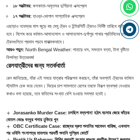
১৮ অক্টোবর:
কলকাতা-অমৃতসর দুর্গিয়ানা এক্সপ্রেস
১৭ অক্টোবর:
হাওড়া-ভোপাল সাপ্তাহিক এক্সপ্রেস
এছাড়াও নভেম্বর মাস জুড়ে বহু মেমু ট্রেন ও ইন্টারসিটি ট্রেনও নির্দিষ্ট তারিখে বাতিল করা
হবে। বিশেষ করে বর্ধমান-আসানসোল ও আসানসোল-দুর্গাপুর শাখার প্রতিদিনের লোকাল
ট্রেনগুলিতে প্রভাব পড়বে মারাত্মকভাবে।
আরও পড়ুন:
North Bengal Weather: পাহাড়ে ধস, সমতলে বন্যা, টানা বৃষ্টিতে
বিপর্যস্ত উত্তরবঙ্গ!
রেলযাত্রীদের জন্য সতর্কবার্তা
রেল জানিয়েছে, যাঁরা এই সময়ে যাত্রার পরিকল্পনা করছেন, তাঁরা অবশ্যই ট্রেনের বর্তমান
স্ট্যাটাস চেক করে নেবেন। ভিড়ের চাপ সামলাতে রেলের তরফে বিকল্প ব্যবস্থা নেওয়ার
কথাও বলা হয়েছে, তবে বাতিলের সংখ্যা বেশি হওয়ায় সমস্যা হবেই।
Jorasanko Murder Case: চলছিল মদ্যপান! হঠাৎ বচসার জেরে কাঁচের
বোতল ভেঙে বন্ধুর গলায় ঢুকিয়ে খুন
OBC Certificate Case: রাজ্যের দ্রুত শুনানির আবেদন খারিজ, একমাস
পর ওবিসি শংসাপত্র মামলার পরবর্তী শুনানি সুপ্রিম কোর্টে
Pratik Ur Rahman: শিবির বদলেই সংসার ভাঙছে প্রতীক-উরের? জল্পনার