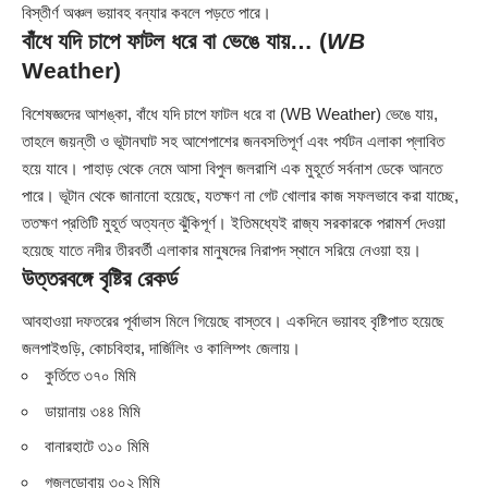
বিস্তীর্ণ অঞ্চল ভয়াবহ বন্যার কবলে পড়তে পারে।
বাঁধে যদি চাপে ফাটল ধরে বা ভেঙে যায়… (
WB
Weather)
বিশেষজ্ঞদের আশঙ্কা, বাঁধে যদি চাপে ফাটল ধরে বা (WB Weather) ভেঙে যায়,
তাহলে জয়ন্তী ও ভূটানঘাট সহ আশেপাশের জনবসতিপূর্ণ এবং পর্যটন এলাকা প্লাবিত
হয়ে যাবে। পাহাড় থেকে নেমে আসা বিপুল জলরাশি এক মুহূর্তে সর্বনাশ ডেকে আনতে
পারে। ভূটান থেকে জানানো হয়েছে, যতক্ষণ না গেট খোলার কাজ সফলভাবে করা যাচ্ছে,
ততক্ষণ প্রতিটি মুহূর্ত অত্যন্ত ঝুঁকিপূর্ণ। ইতিমধ্যেই রাজ্য সরকারকে পরামর্শ দেওয়া
হয়েছে যাতে নদীর তীরবর্তী এলাকার মানুষদের নিরাপদ স্থানে সরিয়ে নেওয়া হয়।
উত্তরবঙ্গে বৃষ্টির রেকর্ড
আবহাওয়া দফতরের পূর্বাভাস মিলে গিয়েছে বাস্তবে। একদিনে ভয়াবহ বৃষ্টিপাত হয়েছে
জলপাইগুড়ি, কোচবিহার, দার্জিলিং ও কালিম্পং জেলায়।
কুর্তিতে ৩৭০ মিমি
ডায়ানায় ৩৪৪ মিমি
বানারহাটে ৩১০ মিমি
গজলডোবায় ৩০২ মিমি