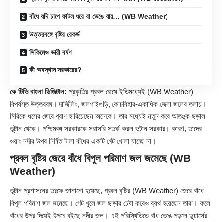
বাঁধে যদি চাপে ফাটল ধরে বা ভেঙে যায়… (WB Weather)
উত্তরবঙ্গে বৃষ্টির রেকর্ড
সিকিমেও ভারী বর্ষণ
কী অবস্থান সরকারের?
কে টিভি বাংলা ডিজিটাল:
প্রকৃতির প্রবল রোষে ইতিমধ্যেই (WB Weather)
বিপর্যস্ত উত্তরবঙ্গ। দার্জিলিং, জলপাইগুড়ি, কোচবিহার-একাধিক জেলা জলের তলায়।
মিরিকে ধসের জেরে প্রাণ হারিয়েছেন অনেকে। তার মধ্যেই নতুন করে আতঙ্ক ছড়াল
ভূটান থেকে। পশ্চিমবঙ্গ সরকারকে সরাসরি সতর্ক করল ভূটান সরকার। কারণ, তাদের
ওয়াং নদীর উপর নির্মিত টালা বাঁধের একটি গেট খোলা যাচ্ছে না।
প্রবল বৃষ্টির জেরে বাঁধে বিপুল পরিমাণ জল জমেছে (WB
Weather)
ভূটান প্রশাসনের তরফে জানানো হয়েছে, প্রবল বৃষ্টির (WB Weather) জেরে বাঁধে
বিপুল পরিমাণ জল জমেছে। গেট খুলে জল ছাড়ার চেষ্টা করেও ব্যর্থ হয়েছেন তারা। ফলে
বাঁধের উপর দিয়েই উপচে বইছে নদীর জল। এই পরিস্থিতিতে বাঁধ ভেঙে পড়লে ডুয়ার্সের