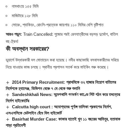
নামথাংয়ে ১৫৫ মিমি
মাজিটারে ১২৮ মিমি
সোরেং, প্যাকিয়ং, রোংলি-প্রত্যেক জায়গায় ১১০ মিমির বেশি বৃষ্টিপাত
আরও পড়ুন:
Train Cancelled: পুজোর পরই রেলযাত্রীদের বড়সড় দুর্ভোগ, বাতিল
বহু ট্রেন!
কী অবস্থান সরকারের?
ডুয়ার্সে উদ্ধারকারী দল মোতায়েন করা হয়েছে। নদীর কাছাকাছি বসবাসকারীদের সরিয়ে
নিয়ে যাওয়ার কাজ চলছে। স্থানীয় প্রশাসন সতর্ক করে মাইকিং শুরু করেছে।
2014 Primary Recruitment: প্রাথমিকে ৩২ হাজার নিয়োগ বাতিলের
নির্দেশকে চ্যালেঞ্জ, ডিভিশন বেঞ্চে ৭ মে থেকে শুরু শুনানি
Sandeshkhali News: সন্দেশখালি গণধর্ষণ কাণ্ডে সিট গঠন করে তদন্তের
নির্দেশ হাইকোর্টের
Calcutta high court : অযোগ্যদের পূর্ণাঙ্গ তালিকা প্রকাশের নির্দেশ,
এসএসসিকে ডেটলাইন বেঁধে দিল হাইকোর্ট
Basirhat Murder Case: কাকার হাতেই খুন ১১ বছরের আমিনুর, হতাবাক
পাড়া প্রতিবেশী