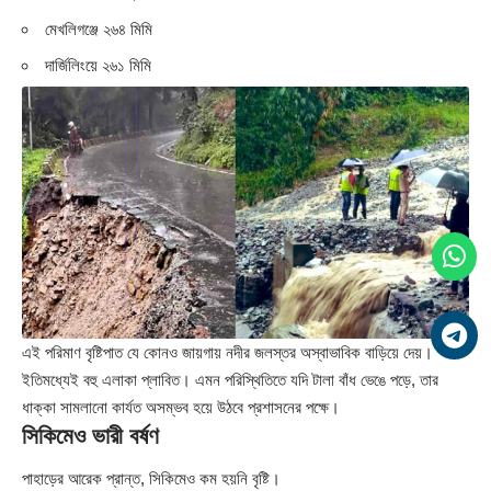
মেখলিগঞ্জে ২৬৪ মিমি
দার্জিলিংয়ে ২৬১ মিমি
এই পরিমাণ বৃষ্টিপাত যে কোনও জায়গায় নদীর জলস্তর অস্বাভাবিক বাড়িয়ে দেয়।
ইতিমধ্যেই বহু এলাকা প্লাবিত। এমন পরিস্থিতিতে যদি টালা বাঁধ ভেঙে পড়ে, তার
ধাক্কা সামলানো কার্যত অসম্ভব হয়ে উঠবে প্রশাসনের পক্ষে।
সিকিমেও ভারী বর্ষণ
পাহাড়ের আরেক প্রান্ত, সিকিমেও কম হয়নি বৃষ্টি।