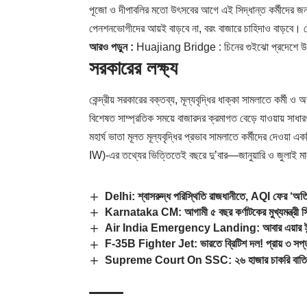
পূজো ও দীপাবলির মতো উৎসবের আগে এই সিদ্ধান্ত কর্মীদের জন্য
পেনশনভোগীদের আয়ই বাড়বে না, বরং বাজারে চাহিদাও বাড়বে। ভ
আরও পড়ুন :
Huajiang Bridge : চিনের গুইঝো প্রদেশে উদ্বোধন হ
সরকারের লক্ষ্য
কেন্দ্রীয় সরকারের বক্তব্য, মূল্যবৃদ্ধির ধাক্কা সামলাতে কর্মী ও 
বিশেষত সাম্প্রতিক সময়ে বাজারদর ক্রমাগত বেড়ে যাওয়ায় সাধা
মহার্ঘ ভাতা মূলত মূল্যবৃদ্ধির প্রভাব সামলাতে কর্মীদের দেওয়া
IW)-এর তথ্যের ভিত্তিতেই বছরে দু’বার—জানুয়ারি ও জুলা
Delhi: শ্বাসরুদ্ধ পরিস্থিতি রাজধানীতে, AQI ফের ‘অতি খ
Karnataka CM: আগামী ৫ বছর কর্ণাটকের মুখ্যমন্ত্রী সিদ্
Air India Emergency Landing: আবার এয়ার ইন্ডিয়া 
F-35B Fighter Jet: ভারতে ব্রিটিশ দল! প্রায় ৩ সপ্ত
Supreme Court On SSC: ২৬ হাজার চাকরি বাতিল মামল