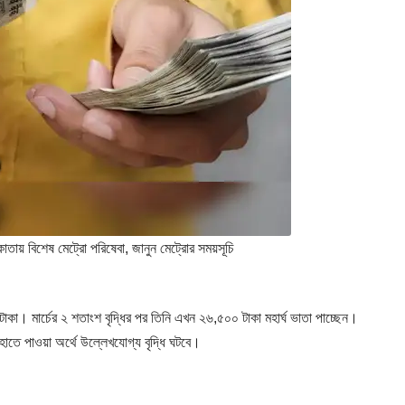
় বিশেষ মেট্রো পরিষেবা, জানুন মেট্রোর সময়সূচি
া। মার্চের ২ শতাংশ বৃদ্ধির পর তিনি এখন ২৬,৫০০ টাকা মহার্ঘ ভাতা পাচ্ছেন।
তে পাওয়া অর্থে উল্লেখযোগ্য বৃদ্ধি ঘটবে।