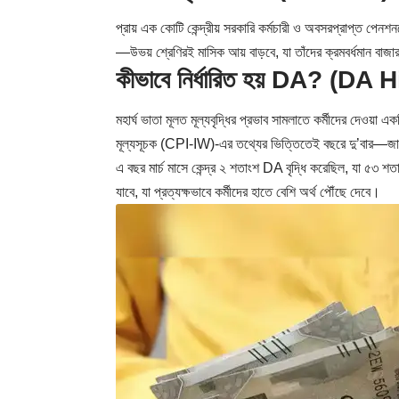
প্রায় এক কোটি কেন্দ্রীয় সরকারি কর্মচারী ও অবসরপ্রাপ্ত পেন
—উভয় শ্রেণিরই মাসিক আয় বাড়বে, যা তাঁদের ক্রমবর্ধমান বাজ
কীভাবে নির্ধারিত হয় DA? (DA 
মহার্ঘ ভাতা মূলত মূল্যবৃদ্ধির প্রভাব সামলাতে কর্মীদের দেওয়া এ
মূল্যসূচক (CPI-IW)-এর তথ্যের ভিত্তিতেই বছরে দু’বার—জ
এ বছর মার্চ মাসে কেন্দ্র ২ শতাংশ DA বৃদ্ধি করেছিল, যা ৫৩ শ
যাবে, যা প্রত্যক্ষভাবে কর্মীদের হাতে বেশি অর্থ পৌঁছে দেবে।