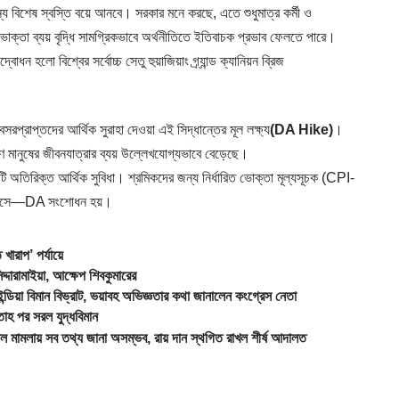
 বিশেষ স্বস্তি বয়ে আনবে। সরকার মনে করছে, এতে শুধুমাত্র কর্মী ও
োক্তা ব্যয় বৃদ্ধি সামগ্রিকভাবে অর্থনীতিতে ইতিবাচক প্রভাব ফেলতে পারে।
লো বিশ্বের সর্বোচ্চ সেতু হুয়াজিয়াং গ্র্যান্ড ক্যানিয়ন ব্রিজ
অবসরপ্রাপ্তদের আর্থিক সুরাহা দেওয়া এই সিদ্ধান্তের মূল লক্ষ্য
(DA Hike)
।
রণ মানুষের জীবনযাত্রার ব্যয় উল্লেখযোগ্যভাবে বেড়েছে।
 একটি অতিরিক্ত আর্থিক সুবিধা। শ্রমিকদের জন্য নির্ধারিত ভোক্তা মূল্যসূচক (CPI-
ই মাসে—DA সংশোধন হয়।
ারাপ’ পর্যায়ে
দারামাইয়া, আক্ষেপ শিবকুমারের
বিমান বিভ্রাট, ভয়াবহ অভিজ্ঞতার কথা জানালেন কংগ্রেস নেতা
াহ পর সরল যুদ্ধবিমান
ায় সব তথ্য জানা অসম্ভব, রায় দান স্থগিত রাখল শীর্ষ আদালত