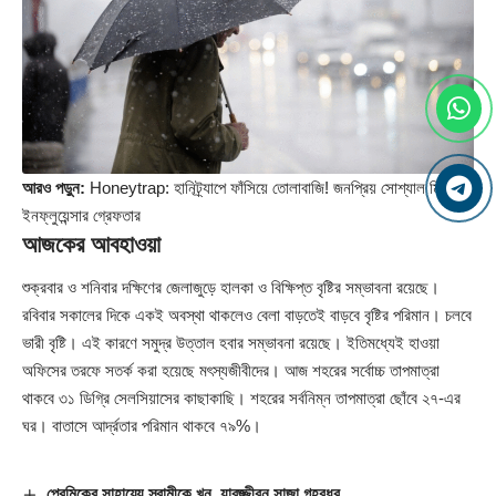
আরও পড়ুন:
Honeytrap: হানিট্র্যাপে ফাঁসিয়ে তোলাবাজি! জনপ্রিয় সোশ্যাল মিডিয়া
ইনফ্লুয়েন্সার গ্রেফতার
আজকের আবহাওয়া
শুক্রবার ও শনিবার দক্ষিণের জেলাজুড়ে হালকা ও বিক্ষিপ্ত বৃষ্টির সম্ভাবনা রয়েছে।
রবিবার সকালের দিকে একই অবস্থা থাকলেও বেলা বাড়তেই বাড়বে বৃষ্টির পরিমান। চলবে
ভারী বৃষ্টি। এই কারণে সমুদ্র উত্তাল হবার সম্ভাবনা রয়েছে। ইতিমধ্যেই হাওয়া
অফিসের তরফে সতর্ক করা হয়েছে মৎস্যজীবীদের। আজ শহরের সর্বোচ্চ তাপমাত্রা
থাকবে ৩১ ডিগ্রি সেলসিয়াসের কাছাকাছি। শহরের সর্বনিম্ন তাপমাত্রা ছোঁবে ২৭-এর
ঘর। বাতাসে আর্দ্রতার পরিমান থাকবে ৭৯%।
প্রেমিকের সাহায্যে স্বামীকে খুন, যাবজ্জীবন সাজা গৃহবধূর