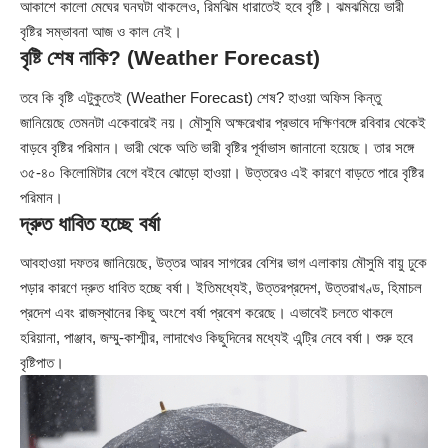
আকাশে কালো মেঘের ঘনঘটা থাকলেও, রিমঝিম ধারাতেই হবে বৃষ্টি। ঝমঝমিয়ে ভারী
বৃষ্টির সম্ভাবনা আজ ও কাল নেই।
বৃষ্টি শেষ নাকি? (Weather Forecast)
তবে কি বৃষ্টি এটুকুতেই (Weather Forecast) শেষ? হাওয়া অফিস কিন্তু
জানিয়েছে তেমনটা একেবারেই নয়। মৌসুমি অক্ষরেখার প্রভাবে দক্ষিণবঙ্গে রবিবার থেকেই
বাড়বে বৃষ্টির পরিমান। ভারী থেকে অতি ভারী বৃষ্টির পূর্বাভাস জানানো হয়েছে। তার সঙ্গে
৩৫-৪০ কিলোমিটার বেগে বইবে ঝোড়ো হাওয়া। উত্তরেও এই কারণে বাড়তে পারে বৃষ্টির
পরিমান।
দ্রুত ধাবিত হচ্ছে বর্ষা
আবহাওয়া দফতর জানিয়েছে, উত্তর আরব সাগরের বেশির ভাগ এলাকায় মৌসুমি বায়ু ঢুকে
পড়ার কারণে দ্রুত ধাবিত হচ্ছে বর্ষা। ইতিমধ্যেই, উত্তরপ্রদেশ, উত্তরাখণ্ড, হিমাচল
প্রদেশ এবং রাজস্থানের কিছু অংশে বর্ষা প্রবেশ করেছে। এভাবেই চলতে থাকলে
হরিয়ানা, পাঞ্জাব, জম্মু-কাশ্মীর, লাদাখেও কিছুদিনের মধ্যেই এন্ট্রি নেবে বর্ষা। শুরু হবে
বৃষ্টিপাত।