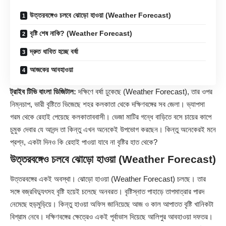
উত্তরবঙ্গেও চলবে ঝোড়ো হাওয়া (Weather Forecast)
বৃষ্টি শেষ নাকি? (Weather Forecast)
দ্রুত ধাবিত হচ্ছে বর্ষা
আজকের আবহাওয়া
ট্রাইব টিভি বাংলা ডিজিটাল:
দক্ষিণে বর্ষা ঢুকেছে (Weather Forecast), তার ওপর
নিম্নচাপ, ভারী বৃষ্টিতে ভিজেছে শহর কলকাতা থেকে দক্ষিণবঙ্গের সব জেলা। ভ্যাপসা
গরম থেকে রেহাই পেয়েছে কলকাতাববাসী। ভেজা মাটির গন্ধে বাড়িতে বসে চায়ের কাপে
চুমুক দেবার যে আনন্দ তা কিন্তু এখন অনেকেই উপভোগ করছেন। কিন্তু অনেকেরই মনে
প্রশ্ন, একটা দিনও কি রেহাই পাওয়া যাবে না বৃষ্টির হাত থেকে?
উত্তরবঙ্গেও চলবে ঝোড়ো হাওয়া (Weather Forecast)
উত্তরবঙ্গের একই অবস্থা। ঝোড়ো হাওয়া (Weather
Forecast
) চলছে। তার
সঙ্গে বজ্রবিদ্যুৎসহ বৃষ্টি হয়েই চলেছে অনবরত। বৃষ্টিস্নাত পাহাড়ে তাপমাত্রার পারদ
নেমেছে হুড়মুড়িয়ে। কিন্তু হাওয়া অফিস জানিয়েছে আজ ও কাল আপাতত বৃষ্টি খানিকটা
বিশ্রাম নেবে। দক্ষিণবঙ্গের ক্ষেত্রেও একই পূর্বাভাস দিয়েছে আলিপুর আবহাওয়া দফতর।