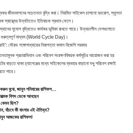
।
স্থ্যকর জীবনযাপনের সচেতনতা বৃদ্ধি করা। নিয়মিত সাইকেল চালানো হৃদরোগ, স্থূলতা
সিক স্বাস্থ্যের উন্নতিতেও ইতিবাচক প্রভাব ফেলে।
ংস্থানের সুযোগ বৃদ্ধিতেও কার্যকর ভূমিকা রাখতে পারে। উন্নয়নশীল দেশগুলোতে
়ে গুরুত্বপূর্ণ মাধ্যম (World Cycle Day)।
’: সৌরভ গঙ্গোপাধ্যায়ের নিরাপত্তা কমাল বিজেপি সরকার
নতামূলক প্রচারাভিযান এবং পরিবেশ সংরক্ষণবিষয়ক কর্মসূচির আয়োজন করা হয়
়তে থাকা চ্যালেঞ্জের মধ্যে সাইকেলের ব্যবহার বাড়ানো শুধু পরিবেশ রক্ষাই
করতে পারে।
রুন বুঝে, জানুন শনিবারের রাশিফল…
রাত্মক বিপদ ডেকে আনছেন
 কেমন ছিল?
, বাঁচবে কী বাংলার এই ঐতিহ্য?
ানুন আজকের রাশিফল!