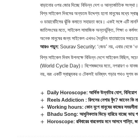
বাড়ানোর ওপর জোর দিচ্ছে বিভিন্ন দেশ ও আন্তর্জাতিক সংস্থা
বিশ্ব সাইকেল দিবসের অন্যতম উদ্দেশ্য হলো মানুষের মধ্যে স্বা
ও ডায়াবেটিসের ঝুঁকি কমাতে সহায়তা করে। একই সঙ্গে এটি মান
জাতিসংঘের মতে, সাইকেল সামাজিক অন্তর্ভুক্তি, শিক্ষা ও কর্মস
অনেক মানুষের জন্য সাইকেল এখনও দৈনন্দিন যাতায়াতের সবচেয
আরও পড়ুন:
Sourav Security: ‘জেড’ নয়, এবার থেকে ‘ওয়াই
বিশ্ব সাইকেল দিবস উপলক্ষে বিভিন্ন দেশে সাইকেল মিছিল, সচেত
(World Cycle Day)। বিশেষজ্ঞদের মতে, নগরায়ণ ও যানজটের বাড
নয়, বরং একটি স্বাস্থ্যকর ও টেকসই ভবিষ্যৎ গড়ার পথও সুগম 
Daily Horoscope: আর্থিক উন্নতির যোগ, বিনিয়োগ ক
Reels Addiction : রিলসের নেশায় বুঁদ? জানেন কি মা
Working hours: কোন যুগে মানুষের কাজের সময়সীমা
Bhadu Song: আধুনিকতার ভিড়ে হারিয়ে যাচ্ছে ভাদু গান
Horoscope: রবিবারের বারবেলায় মনে আসবে শান্তি, জ