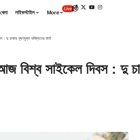
খেলা
লাইফস্টাইল
More
ু চাকায় দূষণমুক্ত ভবিষ্যতের বার্তা
শ্ব সাইকেল দিবস : দু চাকা