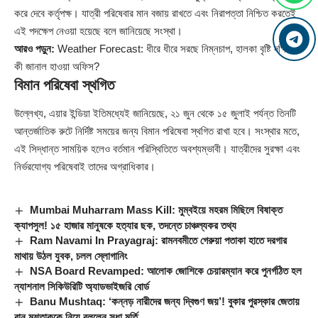
করে দেবে কর্তৃপক্ষ। যাত্রী পরিষেবার মান বজায় রাখতে এবং নিরাপত্তা নিশ্চিত করতেই
এই পদক্ষেপ নেওয়া হয়েছে বলে জানিয়েছে সংস্থা।
আরও পড়ুন:
Weather Forecast: ধীরে ধীরে সরছে নিম্নচাপ, হালকা বৃষ্টি দক্ষিণে,
কী জানাল হাওয়া অফিস?
বিমান পরিষেবা স্থগিত
উল্লেখ্য, এয়ার ইন্ডিয়া ইতিমধ্যেই জানিয়েছে, ২১ জুন থেকে ১৫ জুলাই পর্যন্ত তিনটি
আন্তর্জাতিক রুটে নির্দিষ্ট সময়ের জন্য বিমান পরিষেবা স্থগিত রাখা হবে। সংস্থার মতে,
এই সিদ্ধান্ত সাময়িক হলেও বর্তমান পরিস্থিতিতে অবশ্যম্ভাবী। যাত্রীদের সুরক্ষা এবং
নির্ভরযোগ্য পরিষেবাই তাদের অগ্রাধিকার।
Mumbai Muharram Mass Kill: মুম্বইয়ে মহরম মিছিলে বিষাক্ত
ক্যাপসুল! ১৫ হাজার মানুষকে হত্যার ছক, তদন্তে চাঞ্চল্যকর তথ্য
Ram Navami In Prayagraj: রামনবমীতে গেরুয়া পতাকা হাতে দরগার
মাথায় উঠল যুবক, চলল স্লোগানিং
NSA Board Revamped: আলোক জোশিকে চেয়ারম্যান করে পুনর্গঠিত হল
ন্যাশনাল সিকিউরিটি অ্যাডভাইজরি বোর্ড
Banu Mushtaq: ‘কন্নড় নারীদের জন্য দ্বিগুণ জয়’! বুকার পুরস্কার জেতায়
বানু মুশতাককে নিয়ে বললেন সুধা মূর্তি