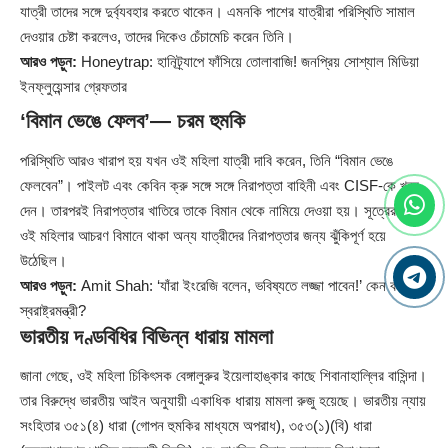
যাত্রী তাদের সঙ্গে দুর্ব্যবহার করতে থাকেন। এমনকি পাশের যাত্রীরা পরিস্থিতি সামাল
দেওয়ার চেষ্টা করলেও, তাদের দিকেও চেঁচামেচি করেন তিনি।
আরও পড়ুন:
Honeytrap: হানিট্র্যাপে ফাঁসিয়ে তোলাবাজি! জনপ্রিয় সোশ্যাল মিডিয়া
ইনফ্লুয়েন্সার গ্রেফতার
‘বিমান ভেঙে ফেলব’— চরম হুমকি
পরিস্থিতি আরও খারাপ হয় যখন ওই মহিলা যাত্রী দাবি করেন, তিনি “বিমান ভেঙে
ফেলবেন”। পাইলট এবং কেবিন ক্রু সঙ্গে সঙ্গে নিরাপত্তা বাহিনী এবং CISF-কে খবর
দেন। তারপরই নিরাপত্তার খাতিরে তাকে বিমান থেকে নামিয়ে দেওয়া হয়। সূত্রের মতে,
ওই মহিলার আচরণ বিমানে থাকা অন্য যাত্রীদের নিরাপত্তার জন্য ঝুঁকিপূর্ণ হয়ে
উঠেছিল।
আরও পড়ুন:
Amit Shah: ‘যাঁরা ইংরেজি বলেন, ভবিষ্যতে লজ্জা পাবেন!’ কেন বললেন
স্বরাষ্ট্রমন্ত্রী?
ভারতীয় দণ্ডবিধির বিভিন্ন ধারায় মামলা
জানা গেছে, ওই মহিলা চিকিৎসক বেঙ্গালুরুর ইয়েলাহাঙ্কার কাছে শিবানাহাল্লির বাসিন্দা।
তার বিরুদ্ধে ভারতীয় আইন অনুযায়ী একাধিক ধারায় মামলা রুজু হয়েছে। ভারতীয় ন্যায়
সংহিতার ৩৫১(৪) ধারা (গোপন হুমকির মাধ্যমে অপরাধ), ৩৫৩(১)(বি) ধারা