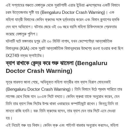
এই সপ্তাহের শুরুতে বেঙ্গালুরু থেকে সুরাটগামী
এয়ার ইন্ডিয়া এক্সপ্রেসের
একটি বিমানে
চরম উত্তেজনার সৃষ্টি হয় (Bengaluru Doctor Crash Warning)। এক
মহিলা যাত্রী বিমানের কেবিন ক্রুদের সঙ্গে দুর্ব্যবহার করেন এবং বিমান ক্র্যাশের হুমকি
দেন বলে অভিযোগ। ঘটনার জেরে ওই ৩৬ বছর বয়সি মহিলা চিকিৎসককে গ্রেফতার
করেছে বেঙ্গালুরু পুলিশ।
ঘটনাটি ঘটে মঙ্গলবার দুপুর ২টা ৩০ মিনিট নাগাদ, যখন কেম্পেগৌড়া আন্তর্জাতিক
বিমানবন্দর (KIA) থেকে সুরাট আন্তর্জাতিক বিমানবন্দরের উদ্দেশ্যে রওনা হওয়ার কথা ছিল
IX2749 নম্বর ফ্লাইটের।
ব্যাগ রাখাকে কেন্দ্র করে শুরু ঝামেলা (Bengaluru
Doctor Crash Warning)
সূত্র মারফত জানা গেছে, অভিযুক্ত মহিলা যাত্রীর নাম ব্যাস হিরাল মোহনভাই
(Bengaluru Doctor Crash Warning)। তিনি বিমানে উঠে প্রথম সারিতে তার
লাগেজ রেখে নিজে যান ২০এফ সিটে বসতে। কেবিন ক্রুরা তাকে অনুরোধ করেন, যেন
তিনি তার ব্যাগ নিজ সিটের উপর থাকা ওভারহেড কম্পার্টমেন্টে রাখেন। কিন্তু তিনি তা
মানতে রাজি হননি। বরং তিনি ক্রুদের বলেন, তার ব্যাগ যেন তার সিটে এনে দেওয়া
হয়।
এই নিয়েই শুরু হয় বিবাদ। কেবিন ক্রু এবং পাইলট বারবার অনুরোধ করলেও, মহিলা