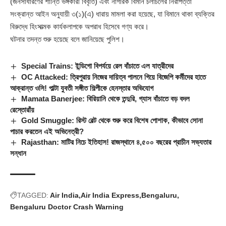
(জনসাধারণের শান্তি ভঙ্গকারী বিবৃতি) এবং নাগরিক বিমান চলাচলের নিরাপত্তা
সংক্রান্ত আইন অনুযায়ী ৩(১)(এ) ধারায় মামলা করা হয়েছে, যা বিমানে থাকা ব্যক্তির
বিরুদ্ধে হিংসাত্মক কার্যকলাপকে অপরাধ হিসেবে গণ্য করে।
ঘটনার তদন্ত শুরু হয়েছে বলে জানিয়েছে পুলিশ।
Special Trains: ইন্ডিগো বিপর্যয়ে রেল বাঁচাতে এল যাত্রীদের
OC Attacked: ত্রিপুরায় নিজের দায়িত্ব পালনে গিয়ে বিজেপি কর্মীদের হাতে
আক্রান্ত ওসি! পাল্টা যুবতী সঙ্গীত শিল্পীকে হেনস্তার অভিযোগ
Mamata Banerjee: বিরিয়ানি থেকে তন্দুরি, গ্যাস বাঁচাতে বড় বদল
রেস্তোরাঁয়
Gold Smuggle: রিস্ট বেল্ট থেকে শুরু করে বিশেষ পোশাক, কীভাবে সোনা
পাচার করতেন এই অভিনেত্রী?
Rajasthan: মাটির নিচে ইতিহাস! রাজস্থানে ৪,৫০০ বছরের প্রাচীন সভ্যতার
সন্ধান
TAGGED:
Air India
Air India Express
Bengaluru
Bengaluru Doctor Crash Warning