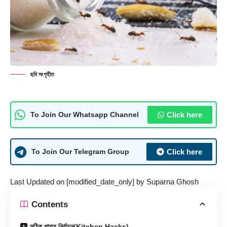
ছবি সংগৃহীত
Click here
To Join Our Whatsapp Channel
Click here
To Join Our Telegram Group
Last Updated on [modified_date_only] by
Suparna Ghosh
Contents
সঠিক পাত্র নির্বাচন(Kitchen Hacks)