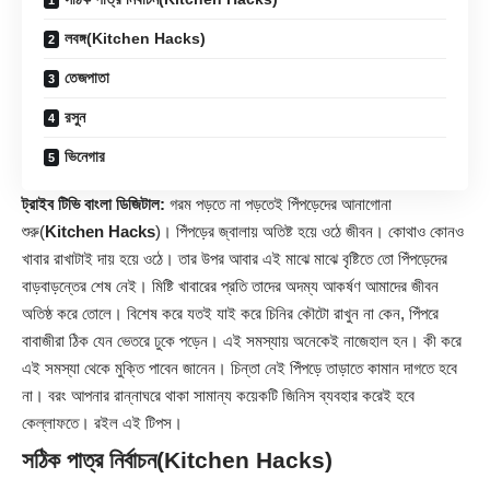
লবঙ্গ(Kitchen Hacks)
তেজপাতা
রসুন
ভিনেগার
ট্রাইব টিভি বাংলা ডিজিটাল:
গরম পড়তে না পড়তেই পিঁপড়েদের আনাগোনা
শুরু(
Kitchen Hacks
)। পিঁপড়ের জ্বালায় অতিষ্ট হয়ে ওঠে জীবন। কোথাও কোনও
খাবার রাখাটাই দায় হয়ে ওঠে। তার উপর আবার এই মাঝে মাঝে বৃষ্টিতে তো পিঁপড়েদের
বাড়বাড়ন্তের শেষ নেই। মিষ্টি খাবারের প্রতি তাদের অদম্য আকর্ষণ আমাদের জীবন
অতিষ্ঠ করে তোলে। বিশেষ করে যতই যাই করে চিনির কৌটো রাখুন না কেন, পিঁপরে
বাবাজীরা ঠিক যেন ভেতরে ঢুকে পড়েন। এই সমস্যায় অনেকেই নাজেহাল হন। কী করে
এই সমস্যা থেকে মুক্তি পাবেন জানেন। চিন্তা নেই পিঁপড়ে তাড়াতে কামান দাগতে হবে
না। বরং আপনার রান্নাঘরে থাকা সামান্য কয়েকটি জিনিস ব্যবহার করেই হবে
কেল্লাফতে। রইল এই টিপস।
সঠিক পাত্র নির্বাচন(Kitchen Hacks)