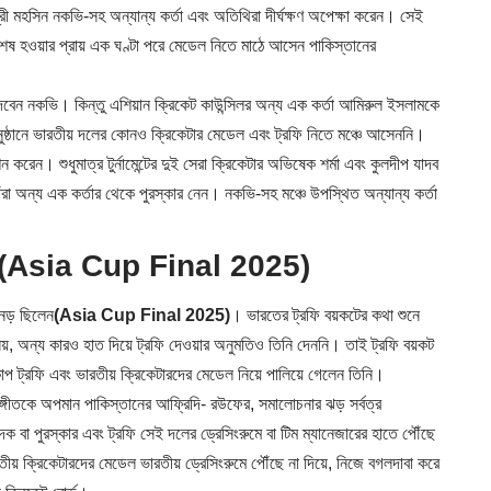
্ত্রী মহসিন নকভি-সহ অন্যান্য কর্তা এবং অতিথিরা দীর্ঘক্ষণ অপেক্ষা করেন। সেই
ষ হওয়ার প্রায় এক ঘণ্টা পরে মেডেল নিতে মাঠে আসেন পাকিস্তানের
দেবেন নকভি। কিন্তু এশিয়ান ক্রিকেট কাউন্সিলর অন্য এক কর্তা আমিরুল ইসলামকে
ুষ্ঠানে ভারতীয় দলের কোনও ক্রিকেটার মেডেল এবং ট্রফি নিতে মঞ্চে আসেননি।
ন করেন। শুধুমাত্র টুর্নামেন্টের দুই সেরা ক্রিকেটার অভিষেক শর্মা এবং কুলদীপ যাদব
ঁরা অন্য এক কর্তার থেকে পুরস্কার নেন। নকভি-সহ মঞ্চে উপস্থিত অন্যান্য কর্তা
(Asia Cup Final 2025)
অনড় ছিলেন
(Asia Cup Final 2025)
। ভারতের ট্রফি বয়কটের কথা শুনে
নয়, অন্য কারও হাত দিয়ে ট্রফি দেওয়ার অনুমতিও তিনি দেননি। তাই ট্রফি বয়কট
প ট্রফি এবং ভারতীয় ক্রিকেটারদের মেডেল নিয়ে পালিয়ে গেলেন তিনি।
ীতকে অপমান পাকিস্তানের আফ্রিদি- রউফের, সমালোচনার ঝড় সর্বত্র
 বা পুরস্কার এবং ট্রফি সেই দলের ড্রেসিংরুমে বা টিম ম্যানেজারের হাতে পৌঁছে
ীয় ক্রিকেটারদের মেডেল ভারতীয় ড্রেসিংরুমে পৌঁছে না দিয়ে, নিজে বগলদাবা করে