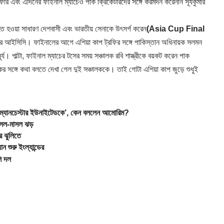
 এবং এদিনের ফাইনাল ম্যাচেও পাক ক্রিকেটারদের সঙ্গে করমর্দন করেননি সূর্যকুমার
নিহত হওয়া সাধারণ দেশবাসী এবং ভারতীয় সেনাকে উৎসর্গ করেন
(Asia Cup Final
করে আইসিসি। ফাইনালের আগে এশিয়া কাপ ট্রফির সঙ্গে পাকিস্তান অধিনায়ক সলমন
। পাল্টা, ফাইনাল ম্যাচের টসের সময় সঞ্চালক রবি শাস্ত্রীকে বয়কট করেন পাক
কের সঙ্গে কথা বলতে দেখা গেল দুই সঞ্চালককে। তাই গোটা এশিয়া কাপ জুড়ে শুধুই
্যানচেস্টার ইউনাইটেডকে’, কেন বললেন আমোরিম?
সেল-মাসল ঝড়
র ঝুলিতে
ুরু ইংল্যান্ডের
লি দল