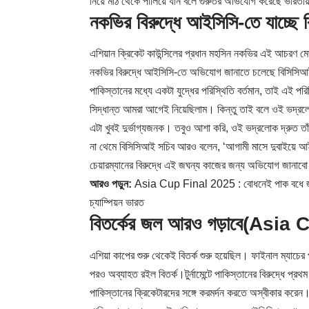
নিয়ে মাঠ থেকে পালিয়ে যান বলে গুরুতর অভিযোগ করেছে ভারতীয
নকভির বিরুদ্ধে আইসিসি-তে যাচ্ছে
এশিয়ান ক্রিকেট কাউন্সিলের প্রধান মহসিন নকভির এই আচরণ মোট
নকভির বিরুদ্ধে আইসিসি-তে অভিযোগ জানাতে চলেছে বিসিসিআই।ভ
পাকিস্তানের মধ্যে একটা যুদ্ধের পরিস্থিতি বর্তমান, তাই এই পর
সিদ্ধান্ত আমরা আগেই নিয়েছিলাম। কিন্তু তাই বলে ওই ভদ্রল
এটা খুবই দুর্ভাগ্যজনক। তবুও আশা করি, ওই ভদ্রলোক দ্রুত ত
না থেমে বিসিসিআই সচিব আরও বলেন, ‘আগামী মাসে দুবাইয়ে আই
চেয়ারম্যানের বিরুদ্ধে এই জঘন্য কাজের জন্য অভিযোগ জানা
আরও পড়ুন:
Asia Cup Final 2025 : বোধনেই পাক বধে জয়ের 
চ্যাম্পিয়ন ভারত
বিতর্কের জল আরও গড়াবে
(Asia C
এশিয়া কাপের শুরু থেকেই বিতর্ক শুরু হয়েছিল। ফাইনাল ম্যাচের 
পরও অব্যাহত রইল বিতর্ক।টুর্নামেন্টে পাকিস্তানের বিরুদ্ধে প্র
পাকিস্তানের ক্রিকেটারদের সঙ্গে করমর্দন করতে অস্বীকার করেন।