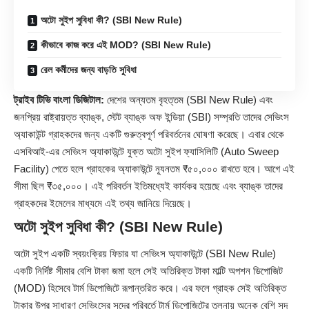
অটো সুইপ সুবিধা কী? (SBI New Rule)
কীভাবে কাজ করে এই MOD? (SBI New Rule)
রেল কর্মীদের জন্য বাড়তি সুবিধা
ট্রাইব টিভি বাংলা ডিজিটাল:
দেশের অন্যতম বৃহত্তম (
SBI
New Rule) এবং
জনপ্রিয় রাষ্ট্রায়ত্ত ব্যাঙ্ক, স্টেট ব্যাঙ্ক অফ ইন্ডিয়া (SBI) সম্প্রতি তাদের সেভিংস
অ্যাকাউন্ট গ্রাহকদের জন্য একটি গুরুত্বপূর্ণ পরিবর্তনের ঘোষণা করেছে। এবার থেকে
এসবিআই-এর সেভিংস অ্যাকাউন্টে যুক্ত অটো সুইপ ফ্যাসিলিটি (Auto Sweep
Facility) পেতে হলে গ্রাহকের অ্যাকাউন্টে ন্যূনতম ₹৫০,০০০ রাখতে হবে। আগে এই
সীমা ছিল ₹৩৫,০০০। এই পরিবর্তন ইতিমধ্যেই কার্যকর হয়েছে এবং ব্যাঙ্ক তাদের
গ্রাহকদের ইমেলের মাধ্যমে এই তথ্য জানিয়ে দিয়েছে।
অটো সুইপ সুবিধা কী? (SBI New Rule)
অটো সুইপ একটি স্বয়ংক্রিয় ফিচার যা সেভিংস অ্যাকাউন্টে (SBI New Rule)
একটি নির্দিষ্ট সীমার বেশি টাকা জমা হলে সেই অতিরিক্ত টাকা মাল্টি অপশন ডিপোজিট
(MOD) হিসেবে টার্ম ডিপোজিটে রূপান্তরিত করে। এর ফলে গ্রাহক সেই অতিরিক্ত
টাকার উপর সাধারণ সেভিংসের সুদের পরিবর্তে টার্ম ডিপোজিটের তুলনায় অনেক বেশি সুদ