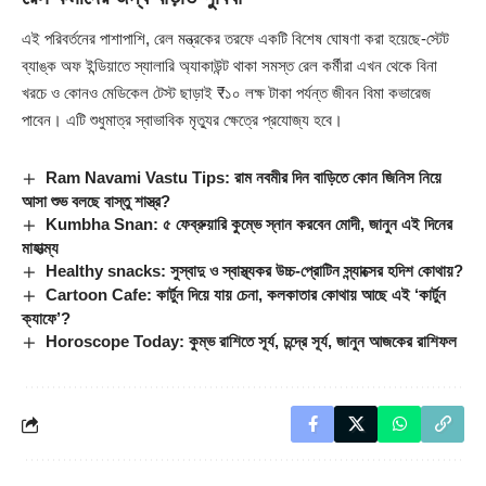
এই পরিবর্তনের পাশাপাশি, রেল মন্ত্রকের তরফে একটি বিশেষ ঘোষণা করা হয়েছে-স্টেট
ব্যাঙ্ক অফ ইন্ডিয়াতে স্যালারি অ্যাকাউন্ট থাকা সমস্ত রেল কর্মীরা এখন থেকে বিনা
খরচে ও কোনও মেডিকেল টেস্ট ছাড়াই ₹১০ লক্ষ টাকা পর্যন্ত জীবন বিমা কভারেজ
পাবেন। এটি শুধুমাত্র স্বাভাবিক মৃত্যুর ক্ষেত্রে প্রযোজ্য হবে।
Ram Navami Vastu Tips: রাম নবমীর দিন বাড়িতে কোন জিনিস নিয়ে
আসা শুভ বলছে বাস্তু শাস্ত্র?
Kumbha Snan: ৫ ফেব্রুয়ারি কুম্ভে স্নান করবেন মোদী, জানুন এই দিনের
মাহাত্ম্য
Healthy snacks: সুস্বাদু ও স্বাস্থ্যকর উচ্চ-প্রোটিন স্ন্যাক্সের হদিশ কোথায়?
Cartoon Cafe: কার্টুন দিয়ে যায় চেনা, কলকাতার কোথায় আছে এই ‘কার্টুন
ক্যাফে’?
Horoscope Today: কুম্ভ রাশিতে সূর্য, চন্দ্রে সূর্য, জানুন আজকের রাশিফল