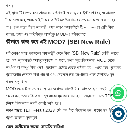
পান।
এই সুবিধাটি বিশেষ করে তাদের জন্য উপকারী যারা অ্যাকাউন্টে বেশ কিছু অতিরিক্ত
টাকা রেখে দেন, অথচ সেই টাকায় অতিরিক্ত উপার্জনের সম্ভাবনা কাজে লাগানো হয়
না। এখন নতুন নিয়ম অনুযায়ী, যখন কারও অ্যাকাউন্টে ₹৫০,০০০-এর বেশি টাকা
থাকবে, তখন ওই অতিরিক্ত অংশটুকু MOD-এ পরিণত হবে।
কীভাবে কাজ করে এই MOD? (SBI New Rule)
যদি কোনও সময় গ্রাহকের অ্যাকাউন্ট থেকে টাকা (SBI New Rule) ডেবিট করতে
হয় এবং অ্যাকাউন্টে পর্যাপ্ত ব্যালান্স না থাকে, তখন স্বয়ংক্রিয়ভাবে MOD থেকে
আংশিক বা সম্পূর্ণ টাকা সেই প্রয়োজন মেটাতে ফেরত পাঠানো হয়। এতে করে গ্রাহকের
প্রয়োজনীয় লেনদেন বাধা পায় না এবং সেইসঙ্গে টার্ম ডিপোজিটে থাকা টাকাতেও সুদ
পাওয়া চালু থাকে।
MOD থেকে টাকা তোলার ক্ষেত্রে মেয়াদের আগেই টাকা ভাঙাতে হলে কিছুটা সুদ কেটে
নেওয়া হয়, তবে বাকি অংশে মূল হারের সুদ প্রযোজ্য হয়। এছাড়াও, এতে TDS
(ট্যাক্স ডিডাকশন অ্যাট সোর্স) কাটা হয়।
আরও পড়ুন:
TET Result 2023: টেট ফল ঘিরে বিতর্কের ঝড়, পাশের হার নিয়ে
প্রশ্ন তুললেন সুকান্ত!
রেল কর্মীদের জন্য বাড়তি সুবিধা