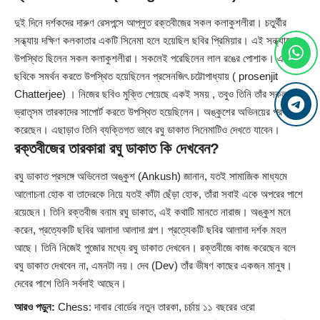
দুই দিনে দর্শকদের দারুণ রেসপন্সে আপ্লুত রক্তবীজের সকল কলাকুশলীরা। চতুর্থীর
সন্ধ্যায় দক্ষিণ কলকাতার একটি সিনেমা হলে হয়েছিল ছবির প্রিমিয়ার। এই সন্ধ্যাতে
উপস্থিত ছিলেন সকল কলাকুশলীরা। সকলেই পরেছিলেন লাল রঙের পোশাক। এই
ছবিকে সমর্থন করতে উপস্থিত হয়েছিলেন প্রসেনজিৎ চট্টোপাধ্যায় ( prosenjit
Chatterjee) । নিজের ছবিও মুক্তি পেয়েছে একই সময় , তবুও তিনি তাঁর সকল
ভ্রাতৃসম তারকাদের সাপোর্ট করতে উপস্থিত হয়েছিলেন। অঙ্কুশের অভিনয়ের প্রশংসাও
করেছেন। এছাড়াও তিনি ব্যক্তিগত ভাবে রঘু ডাকাত সিনেমাটিও দেখতে যাবেন।
রক্তবীজের তারকারা রঘু ডাকাত কি দেখবেন?
রঘু ডাকাত প্রসঙ্গে অভিনেতা অঙ্কুশ (Ankush) জানান, যতই সামাজিক মাধ্যমে
আলোচনা হোক বা তাদেরকে নিয়ে যতই কাঁটা ছেঁড়া হোক, তাঁরা সবাই একে অপরের পাশে
রয়েছেন। তিনি রক্তবীজ বনাম রঘু ডাকাত, এই কথাটি মানতে নারাজ। অঙ্কুশ মনে
করেন, প্রত্যেকটি ছবির আলাদা আলাদা গল্প। প্রত্যেকটি ছবির আলাদা দর্শক মহল
আছে। তিনি নিজেই পুজোর মধ্যে রঘু ডাকাত দেখবেন। রক্তবীজে কাজ করেছেন বলে
রঘু ডাকাত দেখবেন না, এমনটা নয়। দেব (Dev) তাঁর ভীষণ কাছের একজন মানুষ।
দেবের পাশে তিনি সর্বদাই আছেন।
আরও পড়ুন:
Chess: দাবার বোর্ডের নতুন তারকা, চর্চায় ১১ বছরের ওরো