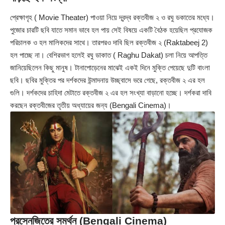
প্রেক্ষাগৃহ ( Movie Theater) পাওয়া নিয়ে দ্বন্দ্ব রক্তবীজ ২ ও রঘু ডকাতের মধ্যে।
পুজোর চারটি ছবি যাতে সমান ভাবে হল পায় সেই বিষয়ে একটি বৈঠক হয়েছিল প্রযোজক
পরিচালক ও হল মালিকদের সাথে। তারপরও দাবি ছিল রক্তবীজ ২ (Raktabeej 2)
হল পাচ্ছে না। বেশিরভাগ হলেই রঘু ডাকাত ( Raghu Dakat) চলা নিয়ে আপত্তি
জানিয়েছিলেন কিছু মানুষ। টানাপোড়েনের মাঝেই একই দিনে মুক্তি পেয়েছে দুটি বাংলা
ছবি। ছবির মুক্তির পর দর্শকদের উন্মাদনায় উচ্ছ্বাসে ভরে গেছে, রক্তবীজ ২ এর হল
গুলি। দর্শকদের চাহিদা মেটাতে রক্তবীজ ২ এর হল সংখ্যা বাড়ানো হচ্ছে। দর্শকরা দাবি
করছেন রক্তবীজের তৃতীয় অধ্যায়ের জন্য (Bengali Cinema)।
প্রসেনজিতের সমর্থন (Bengali Cinema)