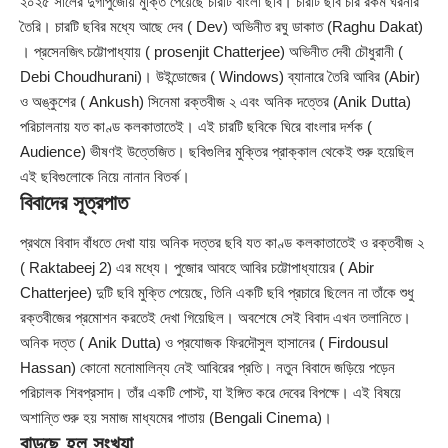
২০২৫ সালের দুর্গাপুজোয় মুক্তি পেয়েছে চারটি বাংলা ছবি। চারটি ছবি চার রকম ঘরনার
তৈরি। চারটি ছবির মধ্যে আছে দেব ( Dev) অভিনীত রঘু ডাকাত (Raghu Dakat)
। প্রসেনজিৎ চট্টোপাধ্যায় ( prosenjit Chatterjee) অভিনীত দেবী চৌধুরানী (
Debi Choudhurani)। উইন্ডোজের ( Windows) ব্যানারে তৈরি আবির (Abir)
ও অঙ্কুশের ( Ankush) সিনেমা রক্তবীজ ২ এবং অনিক দত্তের (Anik Dutta)
পরিচালনায় যত কাণ্ড কলকাতাতেই। এই চারটি ছবিকে ঘিরে বাংলার দর্শক (
Audience) ভীষণই উত্তেজিত। ছবিগুলির মুক্তির প্রাক্কাল থেকেই শুরু হয়েছিল
এই ছবিগুলোকে নিয়ে নানান বিতর্ক।
বিবাদের সূত্রপাত
প্রথমে বিবাদ বাঁধতে দেখা যায় অনিক দত্তর ছবি যত কাণ্ড কলকাতাতেই ও রক্তবীজ ২
( Raktabeej 2) এর মধ্যে। পুজোর আবহে আবির চট্টোপাধ্যায়ের ( Abir
Chatterjee) দুটি ছবি মুক্তি পেয়েছে, তিনি একটি ছবি প্রচারে ছিলেন না তাঁকে শুধু
রক্তবীজের প্রমোশন করতেই দেখা গিয়েছিল। অবশেষে সেই বিবাদ এখন তলানিতে।
অনিক দত্ত ( Anik Dutta) ও প্রযোজক ফিরদৌসুল হাসানের ( Firdousul
Hassan) কোনো মনোমালিন্য নেই আবিরের প্রতি। নতুন বিবাদে জড়িয়ে পড়েন
পরিচালক শিবপ্রসাদ। তাঁর একটি পোস্ট, যা ইঙ্গিত করে দেবের বিপক্ষে। এই বিষয়ে
অশান্তি শুরু হয় সমাজ মাধ্যমের পাতায় (Bengali Cinema)।
বাড়ছে হল সংখ্যা