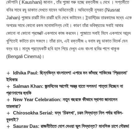
কৌশানি ( Kaushani) জানান , তাঁর পুজো শুরু হচ্ছে রক্তবীজ ২ দেখে । সপ্তমীতে
বনির সাথে রঘু ডাকাত দেখতে যাবেন অভিনেত্রী। অভিনেত্রী নুসরত (Nusrat
Jahan) পুজোর চারটি দিন চারটি ছবি দেখে কাটাবেন। ইন্ডাস্ট্রির তারকাদের মধ্যে একে
অপরের সাথে কোনো রকম মনোমালিন্য নেই। কারণ তাঁরা ভবিষ্যতের সবাই আবার
কোনো না কোনো প্রজেক্টে একসাথে কাজ করবেন। পুজোতে সবাই মিলে একসাথে আনন্দ
খুশিতেই কাটতে চান সকলে। তাঁরা চান, এই রক্তবীজ ২ বনাম রঘু ডাকাত বিতর্ক যেন
বন্ধ হয়। মানুষ প্রত্যেকটি ছবি হলে গিয়ে দেখুন এবং বাংলা ছবির পাশে থাকুক
(
Bengali Cinema
)।
Idhika Paul: ছিন্নভিন্ন বাংলাদেশ! এপারে মন কাঁদছে শাকিবের ‘প্রিয়তমা’
ইধিকার
Salman Khan: জন্মদিনের আগেই অস্ত্র হাতে সলমন! পাত্তা দিচ্ছেন না
প্রাণনাশের হুমকি
New Year Celebration: নতুন বছরকে কীভাবে স্বাগত জানালেন
তারকারা?
Chirosokha Serial: বন্ধ ‘চিরসখা’, চরম সিদ্ধান্ত নিল পর্দার বাবিল-
বুবলাই?
Saurav Das: রাজনীতিতে যোগ দেওয়া ভুল সিদ্ধান্ত? মানসিক চাপে সৌরভ!